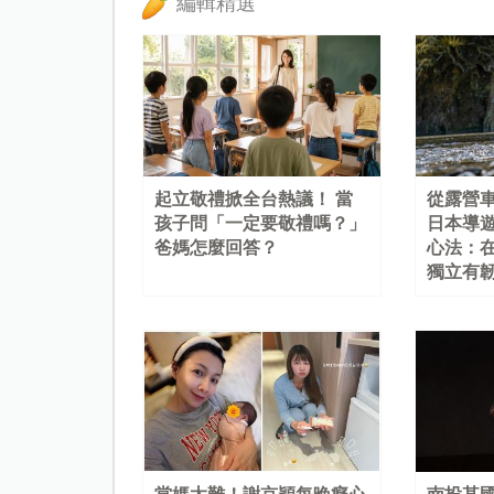
編輯精選
起立敬禮掀全台熱議！ 當
從露營
孩子問「一定要敬禮嗎？」
日本導
爸媽怎麼回答？
心法：
獨立有