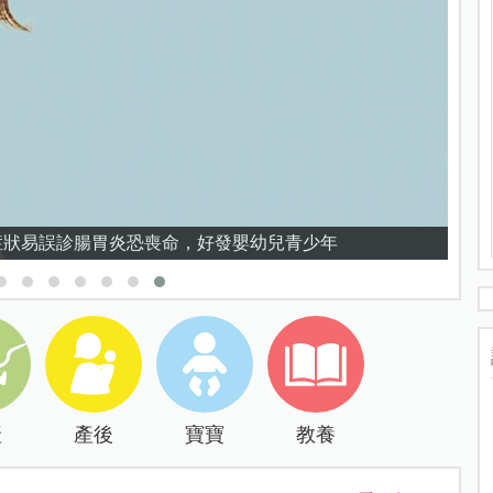
5症狀易誤診腸胃炎恐喪命，好發嬰幼兒青少年
產
產後
寶寶
教養