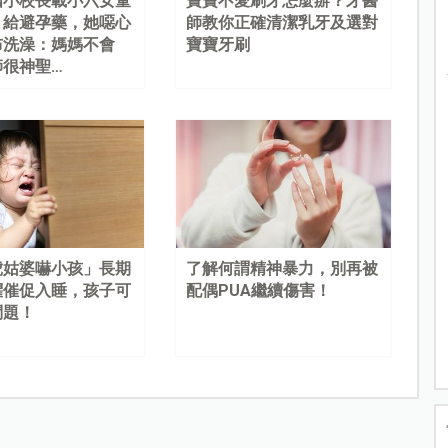
國小校長載小六女童
寶寶不愛刷牙怎麼辦？牙醫
、給避孕藥，她噁心
師教你正確清潔乳牙及選對
布洗澡：媽媽不會
寶寶牙刷
師很神聖…
虎姑婆嚇小孩」長期
了解何謂精神暴力，別再被
懼催促入睡，孩子可
配偶PUA繼續傷害！
問題！