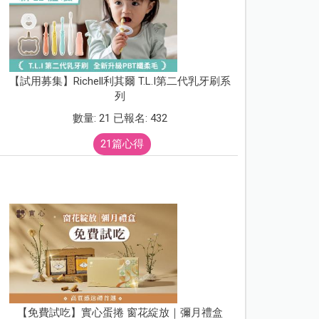
【試用募集】Richell利其爾 T.L.I第二代乳牙刷系
列
數量: 21 已報名: 432
21篇心得
【免費試吃】實心蛋捲 窗花綻放｜彌月禮盒