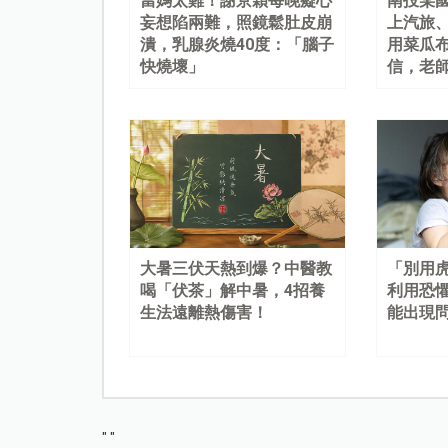
當媽太難！謝京穎每晚癡心
南投某
妄想陷兩難，照鏡鬆肚皮崩
上汽旅
潰，乳腺炎燒40度：「腦子
用菜瓜
快燒壞」
信，老
大暑三伏天熱到爆？中醫教
「別用
喝「伏茶」解中暑，4招養
利用恐
生法遠離熱傷害！
能出現
"
"