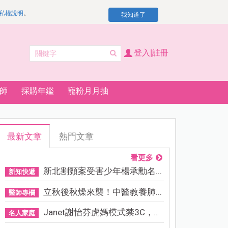
私權說明
。
我知道了
登入|註冊
師
採購年鑑
寵粉月月抽
最新文章
熱門文章
看更多
新北割頸案受害少年楊承勳名...
新知快遞
立秋後秋燥來襲！中醫教養肺...
醫師專欄
Janet謝怡芬虎媽模式禁3C，看...
名人家庭