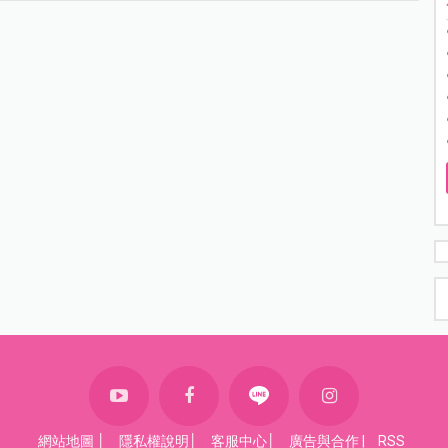
網站地圖
│
隱私權說明
│
客服中心
│
廣告與合作
|
RSS