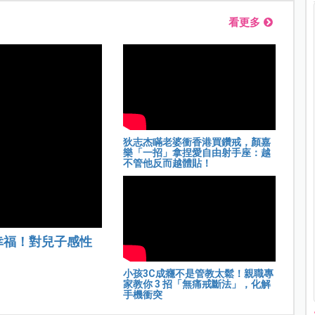
看更多
狄志杰瞞老婆衝香港買鑽戒，顏嘉
樂「一招」拿捏愛自由射手座：越
不管他反而越體貼！
幸福！對兒子感性
小孩3C成癮不是管教太鬆！親職專
家教你 3 招「無痛戒斷法」，化解
手機衝突