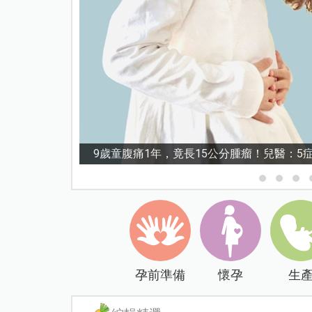
9歲童腹痛1年，竟長15公分腫瘤！兒醫：
孕前準備
懷孕
生