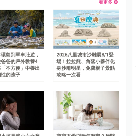
看更多
車環島到單車壯遊，
2026八里城市沙雕展8/1登
遊爸爸的戶外教養4
場！拉拉熊、角落小夥伴化
在「不方便」中養出
身沙雕明星，免費親子景點
韌性的孩子
攻略一次看