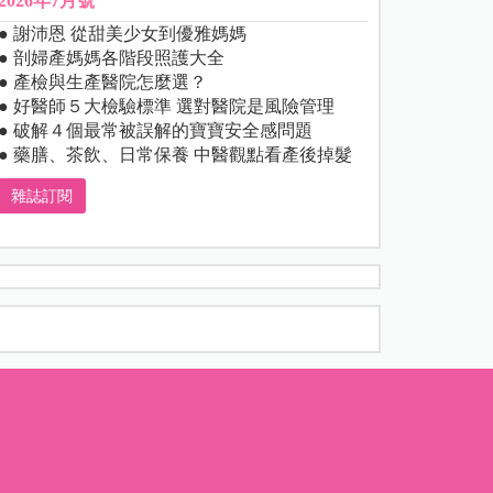
2026年7月號
● 謝沛恩 從甜美少女到優雅媽媽
● 剖婦產媽媽各階段照護大全
● 產檢與生產醫院怎麼選？
● 好醫師５大檢驗標準 選對醫院是風險管理
● 破解４個最常被誤解的寶寶安全感問題
● 藥膳、茶飲、日常保養 中醫觀點看產後掉髮
雜誌訂閱