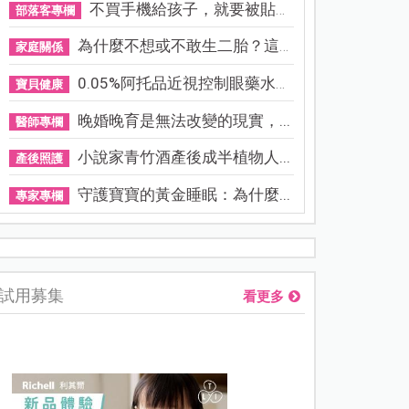
不買手機給孩子，就要被貼「...
部落客專欄
為什麼不想或不敢生二胎？這8...
家庭關係
0.05%阿托品近視控制眼藥水納...
寶貝健康
晚婚晚育是無法改變的現實，...
醫師專欄
小說家青竹酒產後成半植物人...
產後照護
守護寶寶的黃金睡眠：為什麼...
專家專欄
謝沛恩︱挺孕肚甜喊「想生五個」！孕期照樣睡地板，甜曝老公
試用募集
看更多