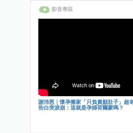
影音專區
謝沛恩｜懷孕搬家「只負責顧肚子」超
告白突淚崩：這就是孕婦荷爾蒙嗎？