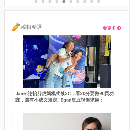
編輯精選
看更多
Janet謝怡芬虎媽模式禁3C，看30分要做90頁功
課，還有不成文規定…Egan沒近視但求饒：
Mommy, please～