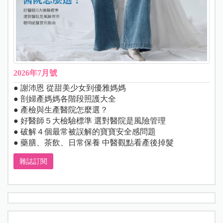
2026年7月號
● 謝沛恩 從甜美少女到優雅媽媽
● 剖婦產媽媽各階段照護大全
● 產檢與生產醫院怎麼選？
● 好醫師５大檢驗標準 選對醫院是風險管理
● 破解４個最常被誤解的寶寶安全感問題
● 藥膳、茶飲、日常保養 中醫觀點看產後掉髮
雜誌訂閱