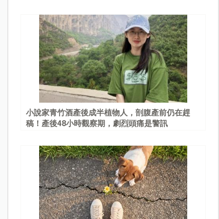
園
小說家青竹酒產後成半植物人，剖腹產前仍在趕
稿！產後48小時觀察期，劇烈頭痛是警訊