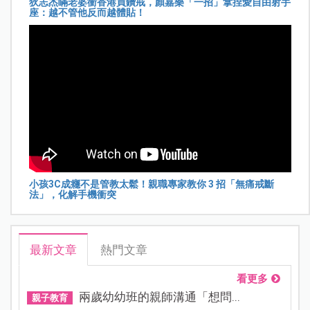
狄志杰瞞老婆衝香港買鑽戒，顏嘉樂「一招」拿捏愛自由射手
座：越不管他反而越體貼！
小孩3C成癮不是管教太鬆！親職專家教你 3 招「無痛戒斷
法」，化解手機衝突
最新文章
熱門文章
看更多
兩歲幼幼班的親師溝通「想問...
親子教育