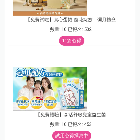
【免費試吃】實心蛋捲 窗花綻放｜彌月禮盒
數量: 10 已報名: 502
11篇心得
【免費體驗】森活舒敏兒童益生菌
數量: 10 已報名: 453
試用心得撰寫中