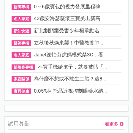
0～6歲寶包的視力發展里程碑...
醫師專欄
43歲安海瑟薇懷三寶美出新高...
名人家庭
新北割頸案受害少年楊承勳名...
新知快遞
立秋後秋燥來襲！中醫教養肺...
醫師專欄
Janet謝怡芬虎媽模式禁3C，看...
名人家庭
不買手機給孩子，就要被貼「...
部落客專欄
為什麼不想或不敢生二胎？這8...
家庭關係
0.05%阿托品近視控制眼藥水納...
寶貝健康
試用募集
看更多