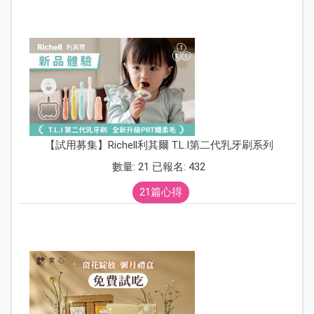
【試用募集】Richell利其爾 T.L.I第二代乳牙刷系列
數量: 21 已報名: 432
21篇心得