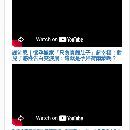
謝沛恩｜懷孕搬家「只負責顧肚子」超幸福！對
兒子感性告白突淚崩：這就是孕婦荷爾蒙嗎？