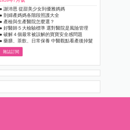
2026年7月號
● 謝沛恩 從甜美少女到優雅媽媽
● 剖婦產媽媽各階段照護大全
● 產檢與生產醫院怎麼選？
● 好醫師５大檢驗標準 選對醫院是風險管理
● 破解４個最常被誤解的寶寶安全感問題
● 藥膳、茶飲、日常保養 中醫觀點看產後掉髮
雜誌訂閱