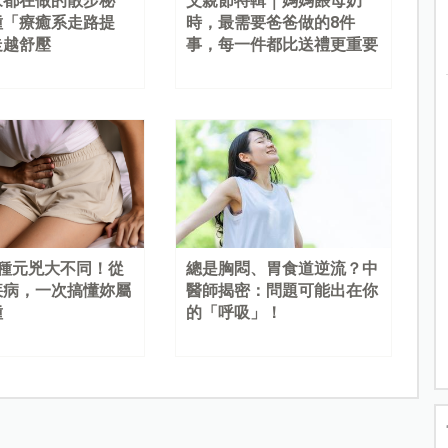
家都在做的散步秘
父親節特輯｜媽媽餵母奶
種「療癒系走路提
時，最需要爸爸做的8件
走越舒壓
事，每一件都比送禮更重要
4種元兇大不同！從
總是胸悶、胃食道逆流？中
疾病，一次搞懂妳屬
醫師揭密：問題可能出在你
種
的「呼吸」！