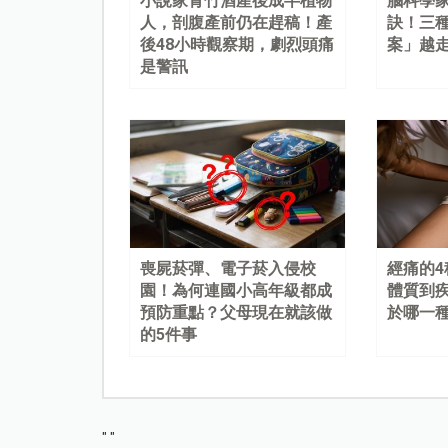
小說家青竹酒產後成半植物
腦科學
人，剖腹產前仍在趕稿！產
訣！三
後48小時觀察期，劇烈頭痛
案」越
是警訊
喪屍菸彈、電子菸入侵校
經痛的
園！為何連國小高年級都成
體質到
預防重點？父母現在就該做
於哪一
的5件事
"
"