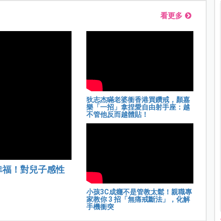
看更多
狄志杰瞞老婆衝香港買鑽戒，顏嘉
樂「一招」拿捏愛自由射手座：越
不管他反而越體貼！
幸福！對兒子感性
小孩3C成癮不是管教太鬆！親職專
家教你 3 招「無痛戒斷法」，化解
手機衝突