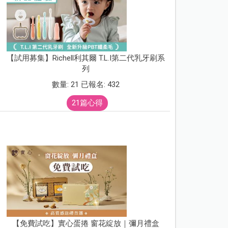
【試用募集】Richell利其爾 T.L.I第二代乳牙刷系
列
數量: 21 已報名: 432
21篇心得
【免費試吃】實心蛋捲 窗花綻放｜彌月禮盒