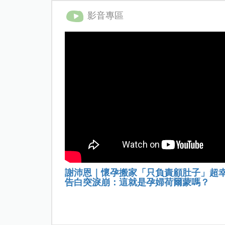
影音專區
謝沛恩｜懷孕搬家「只負責顧肚子」超
告白突淚崩：這就是孕婦荷爾蒙嗎？