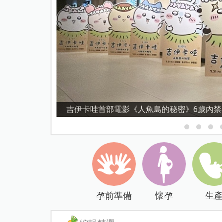
資優教育15問！師鐸獎名師陳宥妤：資優教
孕前準備
懷孕
生