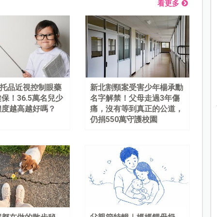
看更多
%阿托品近視控制眼藥
新北割頸案受害少年楊承勳
保！36.5萬名兒少
名字解禁！父母走過3年傷
濃度越高越好嗎？
痛，沒有等到真正的公道，
仍捐550萬守護校園