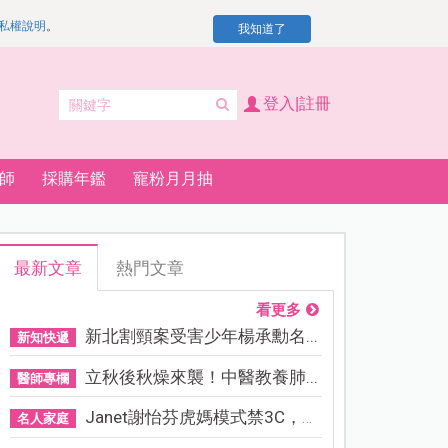
私權說明
。
我知道了
登入|註冊
師
採購年鑑
寵粉月月抽
最新文章
熱門文章
看更多
新北割頸案受害少年楊承勳名...
新知快遞
立秋後秋燥來襲！中醫教養肺...
醫師專欄
Janet謝怡芬虎媽模式禁3C，看...
名人家庭