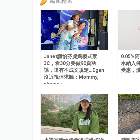
編輯精選
Janet謝怡芬虎媽模式禁
0.05
3C，看30分要做90頁功
水納入健
課，還有不成文規定…Egan
受惠，
沒近視但求饒：Mommy,
please～