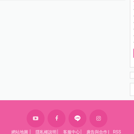
網站地圖
│
隱私權說明
│
客服中心
│
廣告與合作
|
RSS