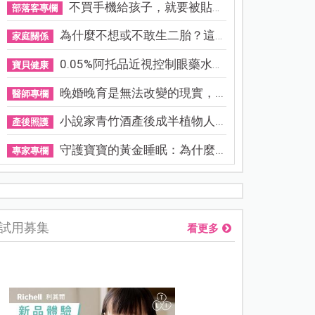
不買手機給孩子，就要被貼「...
部落客專欄
為什麼不想或不敢生二胎？這8...
家庭關係
0.05%阿托品近視控制眼藥水納...
寶貝健康
晚婚晚育是無法改變的現實，...
醫師專欄
小說家青竹酒產後成半植物人...
產後照護
守護寶寶的黃金睡眠：為什麼...
專家專欄
熊本強震讓台灣人也揪心！無印良品店員發枕頭護頭、陪伴撤離
試用募集
看更多