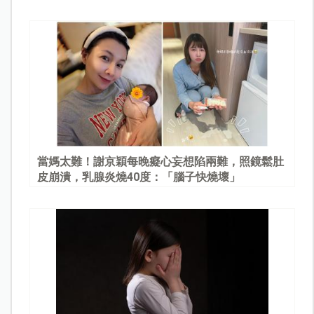
當媽太難！謝京穎每晚癡心妄想陷兩難，照鏡鬆肚
皮崩潰，乳腺炎燒40度：「腦子快燒壞」