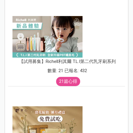
【試用募集】Richell利其爾 T.L.I第二代乳牙刷系列
數量: 21 已報名: 432
21篇心得