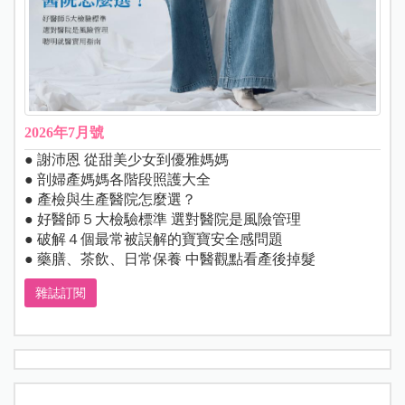
2026年7月號
● 謝沛恩 從甜美少女到優雅媽媽
● 剖婦產媽媽各階段照護大全
● 產檢與生產醫院怎麼選？
● 好醫師５大檢驗標準 選對醫院是風險管理
● 破解４個最常被誤解的寶寶安全感問題
● 藥膳、茶飲、日常保養 中醫觀點看產後掉髮
雜誌訂閱