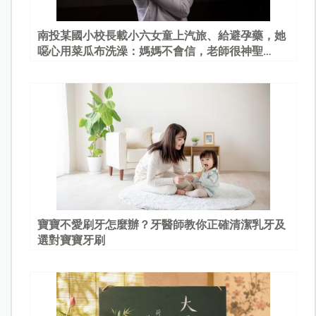
南投某國小校長載小六女童上汽旅、給避孕藥，她
噁心用菜瓜布洗澡：媽媽不會信，老師很神聖…
寶寶不愛刷牙怎麼辦？牙醫師教你正確清潔乳牙及
選對寶寶牙刷