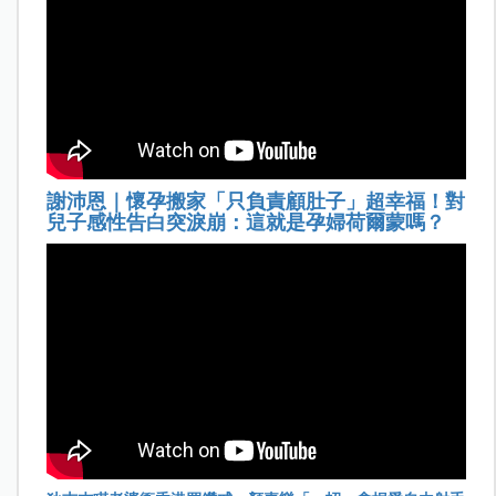
謝沛恩｜懷孕搬家「只負責顧肚子」超幸福！對
兒子感性告白突淚崩：這就是孕婦荷爾蒙嗎？