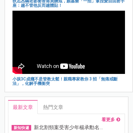
狄志杰瞞老婆衝香港買鑽戒，顏嘉樂「一招」拿捏愛自由射手
座：越不管他反而越體貼！
小孩3C成癮不是管教太鬆！親職專家教你 3 招「無痛戒斷
法」，化解手機衝突
最新文章
熱門文章
看更多
新北割頸案受害少年楊承勳名...
新知快遞