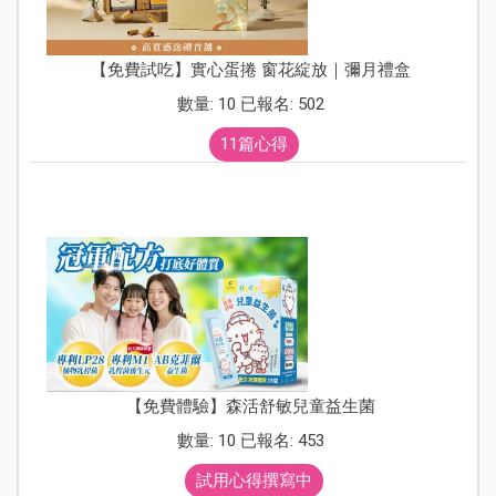
【免費試吃】實心蛋捲 窗花綻放｜彌月禮盒
數量: 10 已報名: 502
11篇心得
【免費體驗】森活舒敏兒童益生菌
數量: 10 已報名: 453
試用心得撰寫中