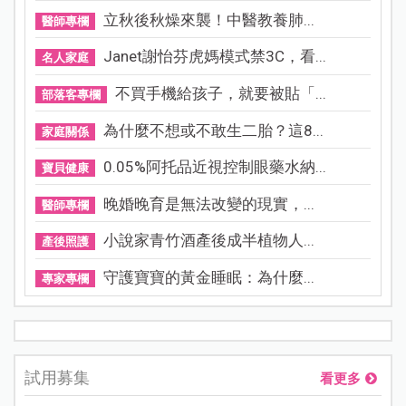
立秋後秋燥來襲！中醫教養肺...
醫師專欄
Janet謝怡芬虎媽模式禁3C，看...
名人家庭
不買手機給孩子，就要被貼「...
部落客專欄
為什麼不想或不敢生二胎？這8...
家庭關係
0.05%阿托品近視控制眼藥水納...
寶貝健康
晚婚晚育是無法改變的現實，...
醫師專欄
小說家青竹酒產後成半植物人...
產後照護
守護寶寶的黃金睡眠：為什麼...
專家專欄
試用募集
看更多