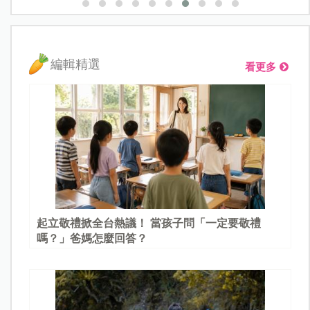
編輯精選
看更多
起立敬禮掀全台熱議！ 當孩子問「一定要敬禮
嗎？」爸媽怎麼回答？