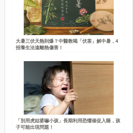
大暑三伏天熱到爆？中醫教喝「伏茶」解中暑，4
招養生法遠離熱傷害！
「別用虎姑婆嚇小孩」長期利用恐懼催促入睡，孩
子可能出現問題！