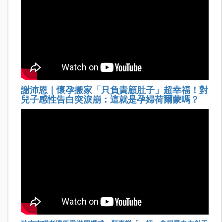
謝沛恩｜懷孕搬家「只負責顧肚子」超幸福！對
兒子感性告白突淚崩：這就是孕婦荷爾蒙嗎？