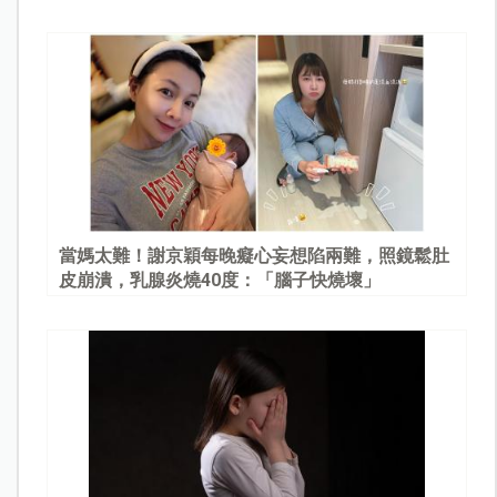
當媽太難！謝京穎每晚癡心妄想陷兩難，照鏡鬆肚
皮崩潰，乳腺炎燒40度：「腦子快燒壞」