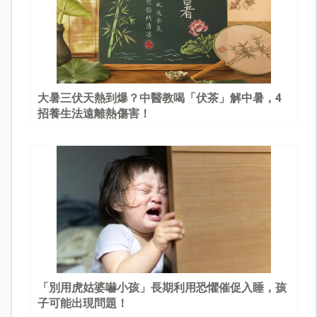
大暑三伏天熱到爆？中醫教喝「伏茶」解中暑，4
招養生法遠離熱傷害！
「別用虎姑婆嚇小孩」長期利用恐懼催促入睡，孩
子可能出現問題！