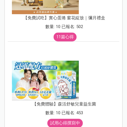
【免費試吃】實心蛋捲 窗花綻放｜彌月禮盒
數量: 10 已報名: 502
11篇心得
【免費體驗】森活舒敏兒童益生菌
數量: 10 已報名: 453
試用心得撰寫中