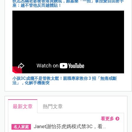
狄志杰瞞老婆衝香港買鑽戒，顏嘉樂「一招」拿捏愛自由射手
座：越不管他反而越體貼！
小孩3C成癮不是管教太鬆！親職專家教你 3 招「無痛戒斷
法」，化解手機衝突
最新文章
熱門文章
看更多
Janet謝怡芬虎媽模式禁3C，看...
名人家庭