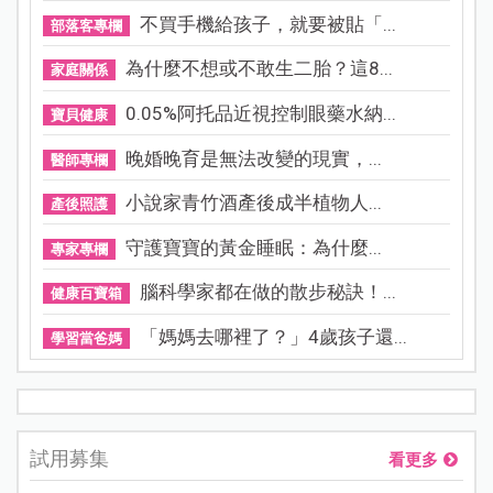
不買手機給孩子，就要被貼「...
部落客專欄
為什麼不想或不敢生二胎？這8...
家庭關係
0.05%阿托品近視控制眼藥水納...
寶貝健康
晚婚晚育是無法改變的現實，...
醫師專欄
小說家青竹酒產後成半植物人...
產後照護
守護寶寶的黃金睡眠：為什麼...
專家專欄
腦科學家都在做的散步秘訣！...
健康百寶箱
「媽媽去哪裡了？」4歲孩子還...
學習當爸媽
試用募集
看更多