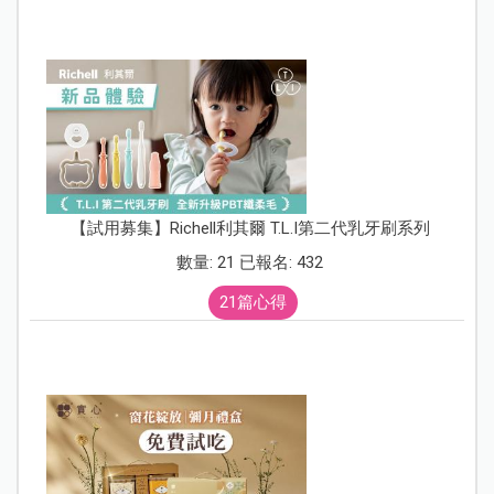
【試用募集】Richell利其爾 T.L.I第二代乳牙刷系列
數量: 21 已報名: 432
21篇心得