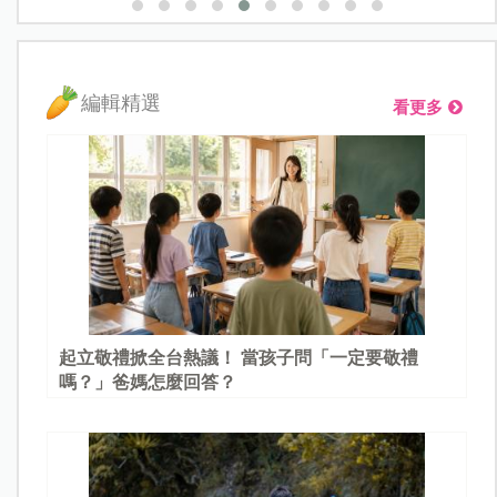
編輯精選
看更多
起立敬禮掀全台熱議！ 當孩子問「一定要敬禮
嗎？」爸媽怎麼回答？