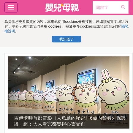
Toggle
navigation
為提供您更多優質的內容，本網站使用cookies分析技術。若繼續閱覽本網站內
容，即表示您同意我們使用 cookies， 關於更多cookies資訊請閱讀我們的
隱私
權說明
。
我知道了
護
資優教育15問！師鐸獎名師陳宥妤：資優教育的核心，
不是成績而是讀懂孩子的心理準備度