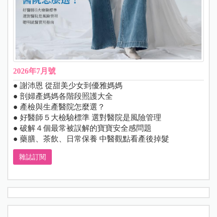
2026年7月號
● 謝沛恩 從甜美少女到優雅媽媽
● 剖婦產媽媽各階段照護大全
● 產檢與生產醫院怎麼選？
● 好醫師５大檢驗標準 選對醫院是風險管理
● 破解４個最常被誤解的寶寶安全感問題
● 藥膳、茶飲、日常保養 中醫觀點看產後掉髮
雜誌訂閱