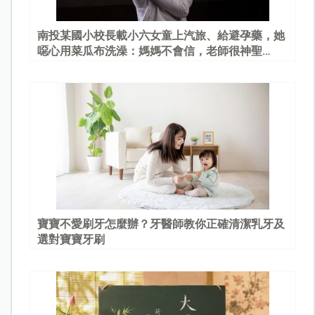
南投某國小校長載小六女童上汽旅、給避孕藥，她
噁心用菜瓜布洗澡：媽媽不會信，老師很神聖…
寶寶不愛刷牙怎麼辦？牙醫師教你正確清潔乳牙及
選對寶寶牙刷