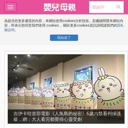
Toggle
navigation
為提供您更多優質的內容，本網站使用cookies分析技術。若繼續閱覽本網站內
容，即表示您同意我們使用 cookies， 關於更多cookies資訊請閱讀我們的
隱私
權說明
。
我知道了
護
資優教育15問！師鐸獎名師陳宥妤：資優教育的核心，
不是成績而是讀懂孩子的心理準備度