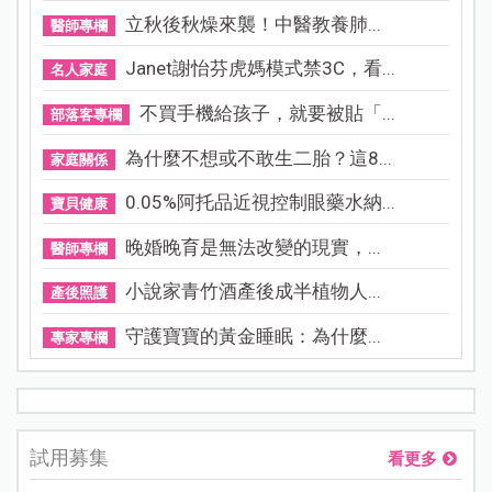
立秋後秋燥來襲！中醫教養肺...
醫師專欄
Janet謝怡芬虎媽模式禁3C，看...
名人家庭
不買手機給孩子，就要被貼「...
部落客專欄
為什麼不想或不敢生二胎？這8...
家庭關係
0.05%阿托品近視控制眼藥水納...
寶貝健康
晚婚晚育是無法改變的現實，...
醫師專欄
小說家青竹酒產後成半植物人...
產後照護
守護寶寶的黃金睡眠：為什麼...
專家專欄
試用募集
看更多