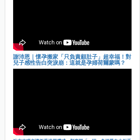
謝沛恩｜懷孕搬家「只負責顧肚子」超幸福！對
兒子感性告白突淚崩：這就是孕婦荷爾蒙嗎？