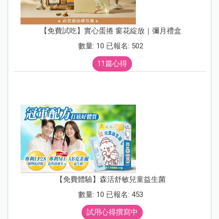
【免費試吃】實心蛋捲 窗花綻放｜彌月禮盒
數量: 10 已報名: 502
11篇心得
【免費體驗】森活舒敏兒童益生菌
數量: 10 已報名: 453
試用心得撰寫中