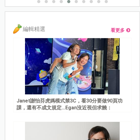
編輯精選
看更多
Janet謝怡芬虎媽模式禁3C，看30分要做90頁功
課，還有不成文規定…Egan沒近視但求饒：
Mommy, please～