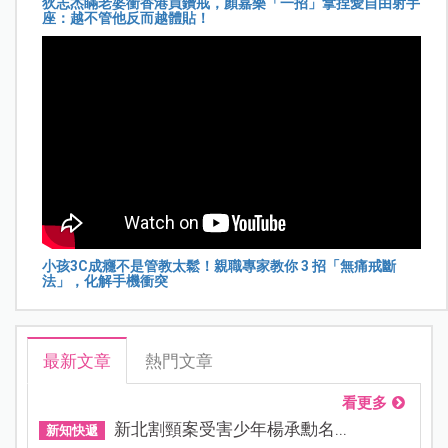
狄志杰瞞老婆衝香港買鑽戒，顏嘉樂「一招」拿捏愛自由射手
座：越不管他反而越體貼！
小孩3C成癮不是管教太鬆！親職專家教你 3 招「無痛戒斷
法」，化解手機衝突
最新文章
熱門文章
看更多
新北割頸案受害少年楊承勳名...
新知快遞