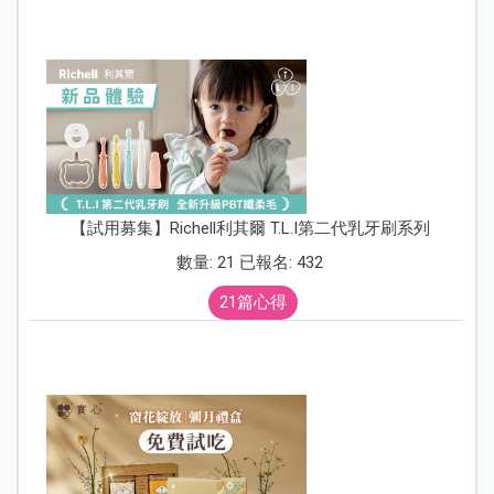
【試用募集】Richell利其爾 T.L.I第二代乳牙刷系列
數量: 21 已報名: 432
21篇心得