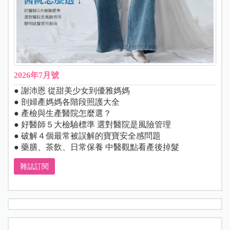
2026年7月號
● 謝沛恩 從甜美少女到優雅媽媽
● 剖婦產媽媽各階段照護大全
● 產檢與生產醫院怎麼選？
● 好醫師５大檢驗標準 選對醫院是風險管理
● 破解４個最常被誤解的寶寶安全感問題
● 藥膳、茶飲、日常保養 中醫觀點看產後掉髮
雜誌訂閱