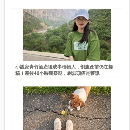
園
小說家青竹酒產後成半植物人，剖腹產前仍在趕
稿！產後48小時觀察期，劇烈頭痛是警訊