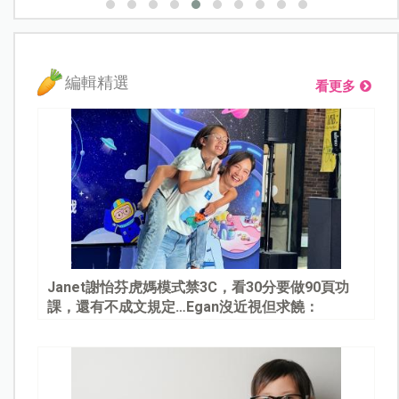
編輯精選
看更多
Janet謝怡芬虎媽模式禁3C，看30分要做90頁功
課，還有不成文規定…Egan沒近視但求饒：
Mommy, please～