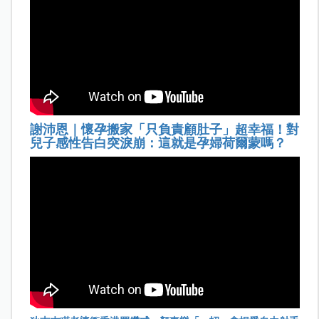
謝沛恩｜懷孕搬家「只負責顧肚子」超幸福！對
兒子感性告白突淚崩：這就是孕婦荷爾蒙嗎？