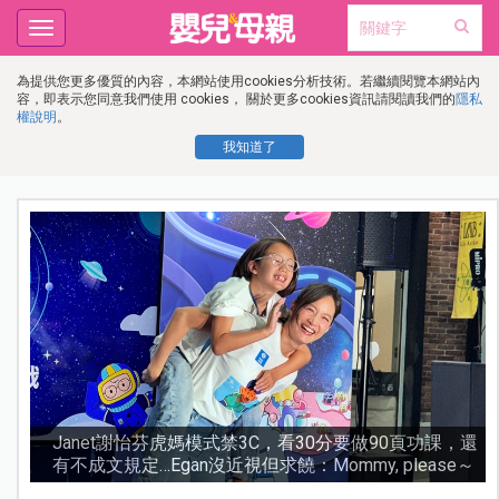
Toggle
navigation
為提供您更多優質的內容，本網站使用cookies分析技術。若繼續閱覽本網站內
容，即表示您同意我們使用 cookies， 關於更多cookies資訊請閱讀我們的
隱私
權說明
。
我知道了
傷
Janet謝怡芬虎媽模式禁3C，看30分要做90頁功課，還
有不成文規定…Egan沒近視但求饒：Mommy, please～