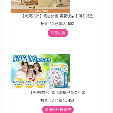
【免費試吃】實心蛋捲 窗花綻放｜彌月禮盒
數量: 10 已報名: 502
11篇心得
【免費體驗】森活舒敏兒童益生菌
數量: 10 已報名: 453
試用心得撰寫中