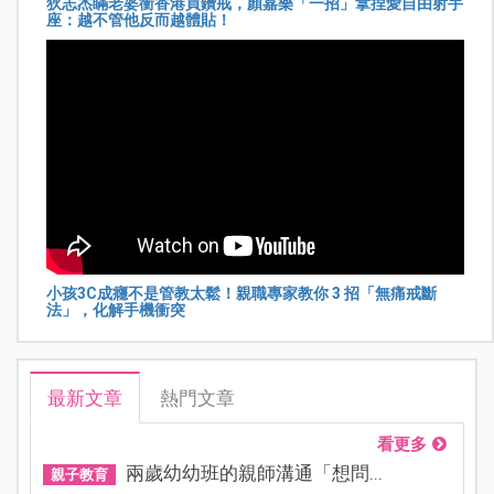
狄志杰瞞老婆衝香港買鑽戒，顏嘉樂「一招」拿捏愛自由射手
座：越不管他反而越體貼！
小孩3C成癮不是管教太鬆！親職專家教你 3 招「無痛戒斷
法」，化解手機衝突
最新文章
熱門文章
看更多
兩歲幼幼班的親師溝通「想問...
親子教育