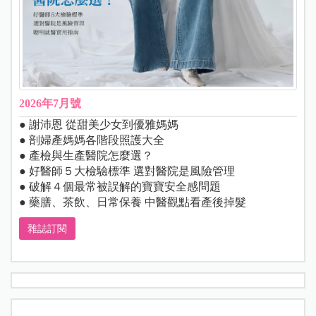
2026年7月號
● 謝沛恩 從甜美少女到優雅媽媽
● 剖婦產媽媽各階段照護大全
● 產檢與生產醫院怎麼選？
● 好醫師５大檢驗標準 選對醫院是風險管理
● 破解４個最常被誤解的寶寶安全感問題
● 藥膳、茶飲、日常保養 中醫觀點看產後掉髮
雜誌訂閱