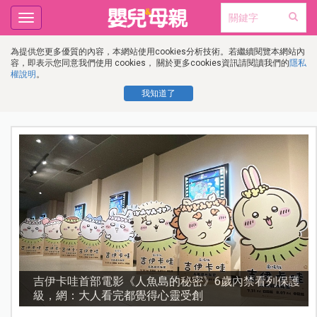
Toggle
navigation
為提供您更多優質的內容，本網站使用cookies分析技術。若繼續閱覽本網站內
容，即表示您同意我們使用 cookies， 關於更多cookies資訊請閱讀我們的
隱私
權說明
。
我知道了
護
資優教育15問！師鐸獎名師陳宥妤：資優教育的核心，
不是成績而是讀懂孩子的心理準備度