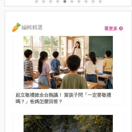
編輯精選
看更多
起立敬禮掀全台熱議！ 當孩子問「一定要敬禮
嗎？」爸媽怎麼回答？