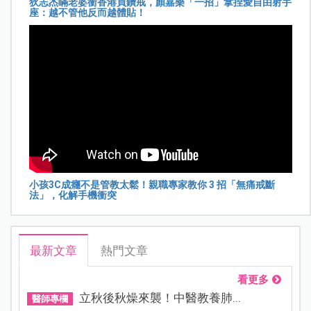
狄志杰瞞老婆衝香港買鑽戒，顏嘉樂「一招」拿捏愛自由射手
座：越不管他反而越體貼！
小孩3C成癮不是管教太鬆！親職專家教你 3 招「無痛戒斷
法」，化解手機衝突
最新文章
熱門文章
看更多
立秋後秋燥來襲！中醫教養肺...
醫師專欄