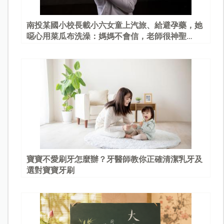
南投某國小校長載小六女童上汽旅、給避孕藥，她
噁心用菜瓜布洗澡：媽媽不會信，老師很神聖…
寶寶不愛刷牙怎麼辦？牙醫師教你正確清潔乳牙及
選對寶寶牙刷