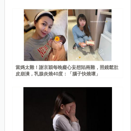
當媽太難！謝京穎每晚癡心妄想陷兩難，照鏡鬆肚
皮崩潰，乳腺炎燒40度：「腦子快燒壞」