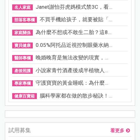
Janet謝怡芬虎媽模式禁3C，看...
名人家庭
不買手機給孩子，就要被貼「...
部落客專欄
為什麼不想或不敢生二胎？這8...
家庭關係
0.05%阿托品近視控制眼藥水納...
寶貝健康
晚婚晚育是無法改變的現實，...
醫師專欄
小說家青竹酒產後成半植物人...
產後照護
守護寶寶的黃金睡眠：為什麼...
專家專欄
腦科學家都在做的散步秘訣！...
健康百寶箱
試用募集
看更多