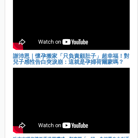
謝沛恩｜懷孕搬家「只負責顧肚子」超幸福！對
兒子感性告白突淚崩：這就是孕婦荷爾蒙嗎？