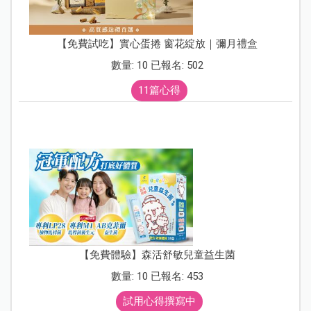
【免費試吃】實心蛋捲 窗花綻放｜彌月禮盒
數量: 10 已報名: 502
11篇心得
【免費體驗】森活舒敏兒童益生菌
數量: 10 已報名: 453
試用心得撰寫中