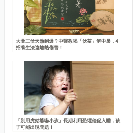
大暑三伏天熱到爆？中醫教喝「伏茶」解中暑，4
招養生法遠離熱傷害！
「別用虎姑婆嚇小孩」長期利用恐懼催促入睡，孩
子可能出現問題！