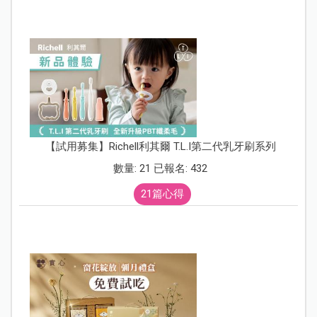
【試用募集】Richell利其爾 T.L.I第二代乳牙刷系列
數量: 21 已報名: 432
21篇心得