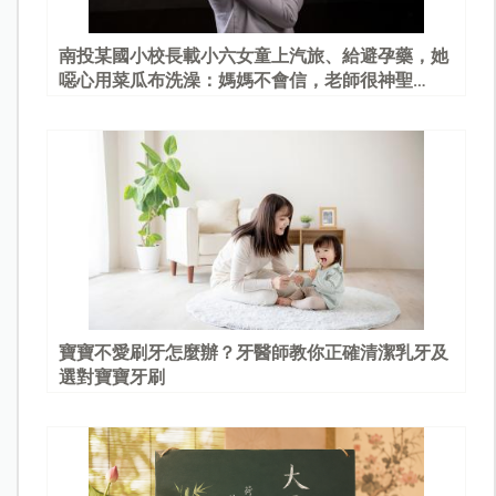
南投某國小校長載小六女童上汽旅、給避孕藥，她
噁心用菜瓜布洗澡：媽媽不會信，老師很神聖…
寶寶不愛刷牙怎麼辦？牙醫師教你正確清潔乳牙及
選對寶寶牙刷