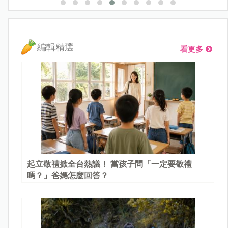
編輯精選
看更多
起立敬禮掀全台熱議！ 當孩子問「一定要敬禮
嗎？」爸媽怎麼回答？