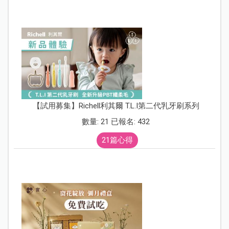
【試用募集】Richell利其爾 T.L.I第二代乳牙刷系列
數量: 21 已報名: 432
21篇心得