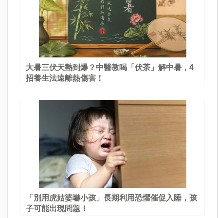
大暑三伏天熱到爆？中醫教喝「伏茶」解中暑，4
招養生法遠離熱傷害！
「別用虎姑婆嚇小孩」長期利用恐懼催促入睡，孩
子可能出現問題！