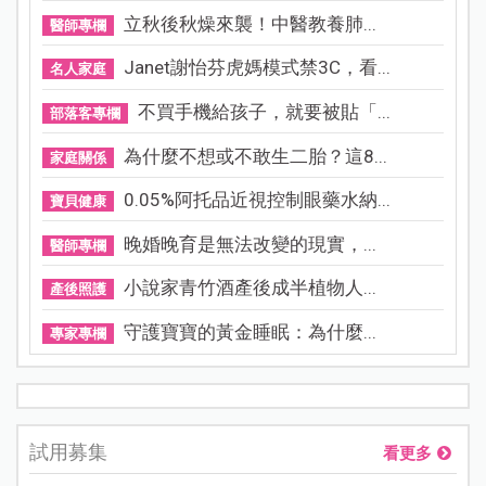
立秋後秋燥來襲！中醫教養肺...
醫師專欄
Janet謝怡芬虎媽模式禁3C，看...
名人家庭
不買手機給孩子，就要被貼「...
部落客專欄
為什麼不想或不敢生二胎？這8...
家庭關係
0.05%阿托品近視控制眼藥水納...
寶貝健康
晚婚晚育是無法改變的現實，...
醫師專欄
小說家青竹酒產後成半植物人...
產後照護
守護寶寶的黃金睡眠：為什麼...
專家專欄
試用募集
看更多