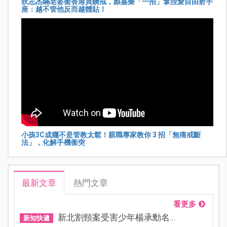
狄志杰瞞老婆衝香港買鑽戒，顏嘉樂「一招」拿捏愛自由射手
座：越不管他反而越體貼！
小孩3C成癮不是管教太鬆！親職專家教你 3 招「無痛戒斷
法」，化解手機衝突
最新文章
熱門文章
看更多
新北割頸案受害少年楊承勳名...
新知快遞