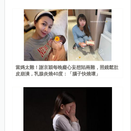
當媽太難！謝京穎每晚癡心妄想陷兩難，照鏡鬆肚
皮崩潰，乳腺炎燒40度：「腦子快燒壞」