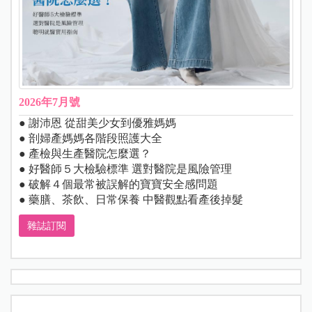
2026年7月號
● 謝沛恩 從甜美少女到優雅媽媽
● 剖婦產媽媽各階段照護大全
● 產檢與生產醫院怎麼選？
● 好醫師５大檢驗標準 選對醫院是風險管理
● 破解４個最常被誤解的寶寶安全感問題
● 藥膳、茶飲、日常保養 中醫觀點看產後掉髮
雜誌訂閱