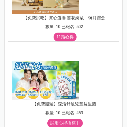
【免費試吃】實心蛋捲 窗花綻放｜彌月禮盒
數量: 10 已報名: 502
11篇心得
【免費體驗】森活舒敏兒童益生菌
數量: 10 已報名: 453
試用心得撰寫中