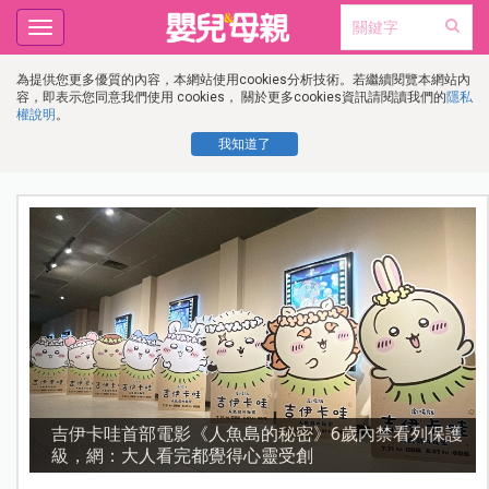
Toggle
navigation
為提供您更多優質的內容，本網站使用cookies分析技術。若繼續閱覽本網站內
容，即表示您同意我們使用 cookies， 關於更多cookies資訊請閱讀我們的
隱私
權說明
。
我知道了
流
吉伊卡哇首部電影《人魚島的秘密》6歲內禁看列保護
級，網：大人看完都覺得心靈受創