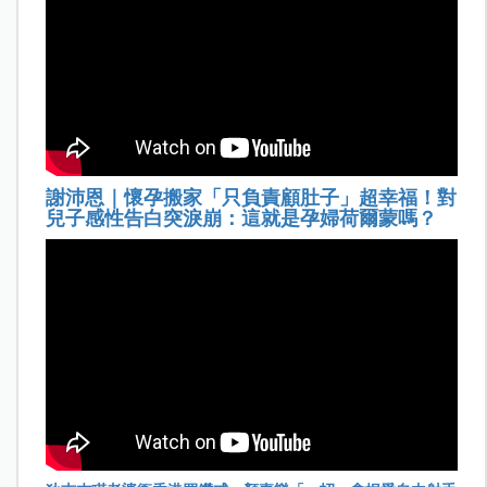
謝沛恩｜懷孕搬家「只負責顧肚子」超幸福！對
兒子感性告白突淚崩：這就是孕婦荷爾蒙嗎？