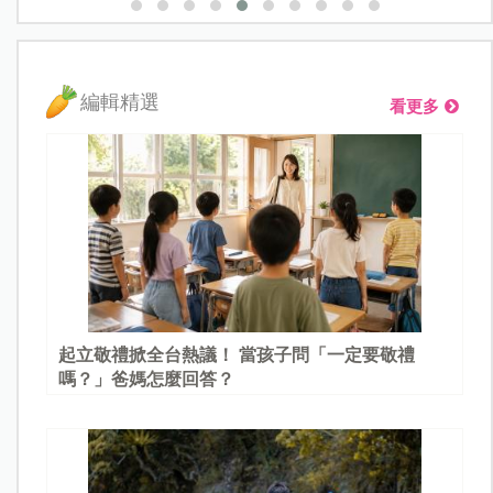
編輯精選
看更多
起立敬禮掀全台熱議！ 當孩子問「一定要敬禮
嗎？」爸媽怎麼回答？