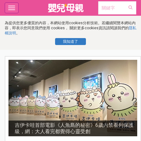
Toggle
navigation
為提供您更多優質的內容，本網站使用cookies分析技術。若繼續閱覽本網站內
容，即表示您同意我們使用 cookies， 關於更多cookies資訊請閱讀我們的
隱私
權說明
。
我知道了
護
資優教育15問！師鐸獎名師陳宥妤：資優教育的核心，
不是成績而是讀懂孩子的心理準備度