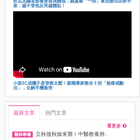
狄志杰瞞老婆衝香港買鑽戒，顏嘉樂「一招」拿捏愛自由射手
座：越不管他反而越體貼！
小孩3C成癮不是管教太鬆！親職專家教你 3 招「無痛戒斷
法」，化解手機衝突
最新文章
熱門文章
看更多
立秋後秋燥來襲！中醫教養肺...
醫師專欄