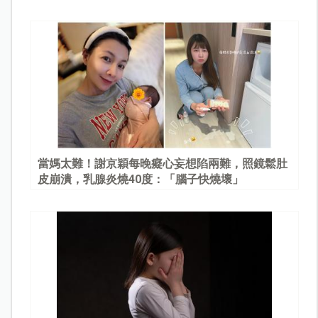
當媽太難！謝京穎每晚癡心妄想陷兩難，照鏡鬆肚
皮崩潰，乳腺炎燒40度：「腦子快燒壞」