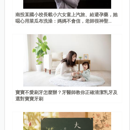
南投某國小校長載小六女童上汽旅、給避孕藥，她
噁心用菜瓜布洗澡：媽媽不會信，老師很神聖…
寶寶不愛刷牙怎麼辦？牙醫師教你正確清潔乳牙及
選對寶寶牙刷