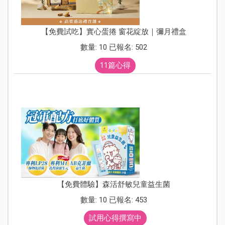
【免費試吃】實心蛋捲 窗花綻放｜彌月禮盒
數量: 10 已報名: 502
11篇心得
【免費體驗】森活舒敏兒童益生菌
數量: 10 已報名: 453
試用心得撰寫中