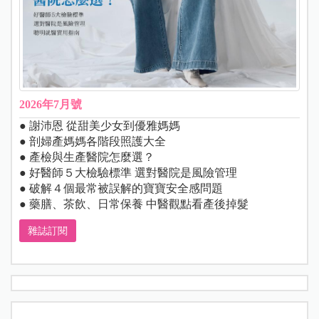
2026年7月號
● 謝沛恩 從甜美少女到優雅媽媽
● 剖婦產媽媽各階段照護大全
● 產檢與生產醫院怎麼選？
● 好醫師５大檢驗標準 選對醫院是風險管理
● 破解４個最常被誤解的寶寶安全感問題
● 藥膳、茶飲、日常保養 中醫觀點看產後掉髮
雜誌訂閱