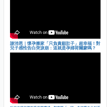
謝沛恩｜懷孕搬家「只負責顧肚子」超幸福！對
兒子感性告白突淚崩：這就是孕婦荷爾蒙嗎？