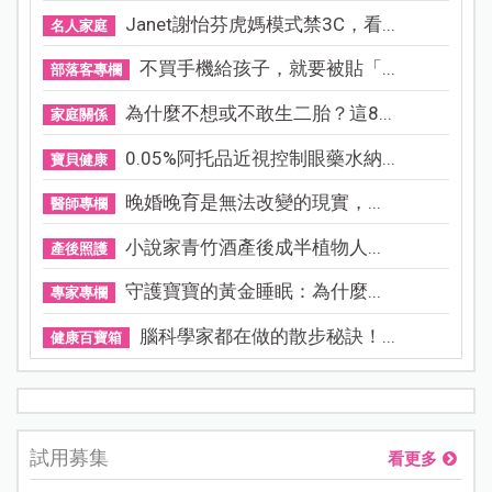
Janet謝怡芬虎媽模式禁3C，看...
名人家庭
不買手機給孩子，就要被貼「...
部落客專欄
為什麼不想或不敢生二胎？這8...
家庭關係
0.05%阿托品近視控制眼藥水納...
寶貝健康
晚婚晚育是無法改變的現實，...
醫師專欄
小說家青竹酒產後成半植物人...
產後照護
守護寶寶的黃金睡眠：為什麼...
專家專欄
腦科學家都在做的散步秘訣！...
健康百寶箱
試用募集
看更多