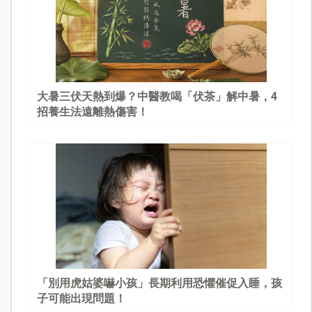
大暑三伏天熱到爆？中醫教喝「伏茶」解中暑，4
招養生法遠離熱傷害！
「別用虎姑婆嚇小孩」長期利用恐懼催促入睡，孩
子可能出現問題！