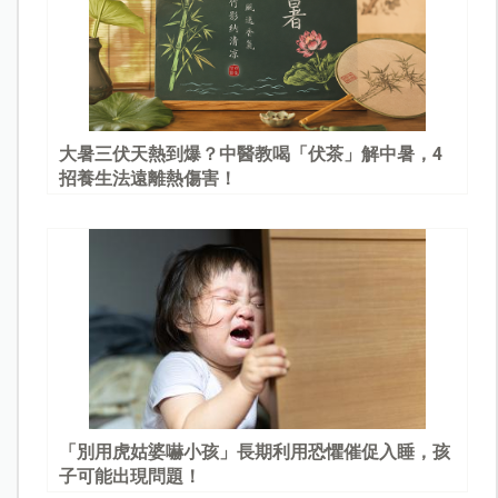
大暑三伏天熱到爆？中醫教喝「伏茶」解中暑，4
招養生法遠離熱傷害！
「別用虎姑婆嚇小孩」長期利用恐懼催促入睡，孩
子可能出現問題！