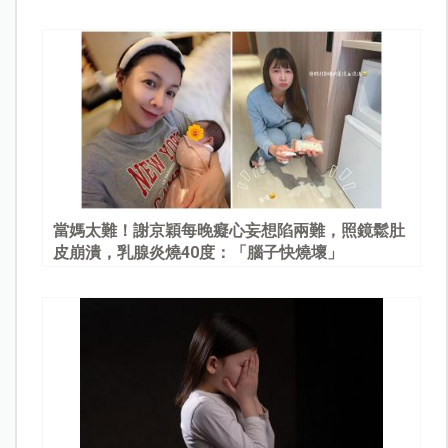
當媽太難！謝京穎每晚癡心妄想陷兩難，照鏡鬆肚
皮崩潰，乳腺炎燒40度：「腦子快燒壞」