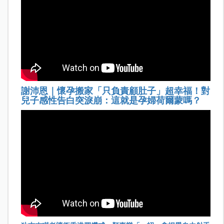
謝沛恩｜懷孕搬家「只負責顧肚子」超幸福！對
兒子感性告白突淚崩：這就是孕婦荷爾蒙嗎？