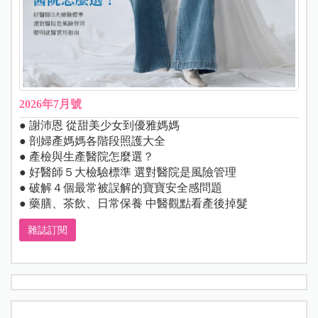
2026年7月號
● 謝沛恩 從甜美少女到優雅媽媽
● 剖婦產媽媽各階段照護大全
● 產檢與生產醫院怎麼選？
● 好醫師５大檢驗標準 選對醫院是風險管理
● 破解４個最常被誤解的寶寶安全感問題
● 藥膳、茶飲、日常保養 中醫觀點看產後掉髮
雜誌訂閱