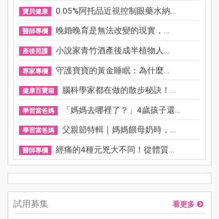
0.05%阿托品近視控制眼藥水納...
寶貝健康
晚婚晚育是無法改變的現實，...
醫師專欄
小說家青竹酒產後成半植物人...
產後照護
守護寶寶的黃金睡眠：為什麼...
專家專欄
腦科學家都在做的散步秘訣！...
健康百寶箱
「媽媽去哪裡了？」4歲孩子還...
學習當爸媽
父親節特輯｜媽媽餵母奶時，...
學習當爸媽
經痛的4種元兇大不同！從體質...
醫師專欄
試用募集
看更多