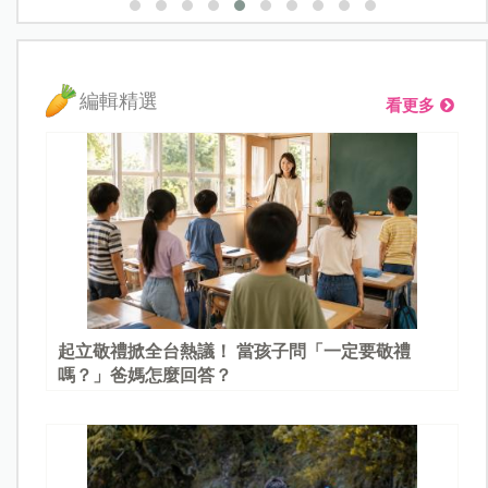
編輯精選
看更多
起立敬禮掀全台熱議！ 當孩子問「一定要敬禮
嗎？」爸媽怎麼回答？