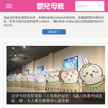
Toggle
navigation
為提供您更多優質的內容，本網站使用cookies分析技術。若繼續閱覽本網站內
容，即表示您同意我們使用 cookies， 關於更多cookies資訊請閱讀我們的
隱私
權說明
。
我知道了
護
資優教育15問！師鐸獎名師陳宥妤：資優教育的核心，
不是成績而是讀懂孩子的心理準備度