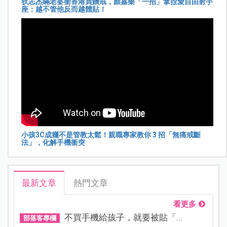
狄志杰瞞老婆衝香港買鑽戒，顏嘉樂「一招」拿捏愛自由射手
座：越不管他反而越體貼！
小孩3C成癮不是管教太鬆！親職專家教你 3 招「無痛戒斷
法」，化解手機衝突
最新文章
熱門文章
看更多
不買手機給孩子，就要被貼「...
部落客專欄