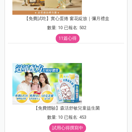
【免費試吃】實心蛋捲 窗花綻放｜彌月禮盒
數量: 10 已報名: 502
11篇心得
【免費體驗】森活舒敏兒童益生菌
數量: 10 已報名: 453
試用心得撰寫中