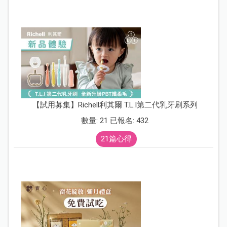
【試用募集】Richell利其爾 T.L.I第二代乳牙刷系列
數量: 21 已報名: 432
21篇心得