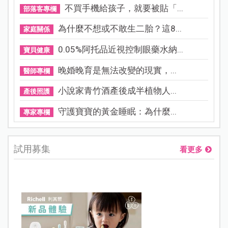
不買手機給孩子，就要被貼「...
部落客專欄
為什麼不想或不敢生二胎？這8...
家庭關係
0.05%阿托品近視控制眼藥水納...
寶貝健康
晚婚晚育是無法改變的現實，...
醫師專欄
小說家青竹酒產後成半植物人...
產後照護
守護寶寶的黃金睡眠：為什麼...
專家專欄
試用募集
看更多