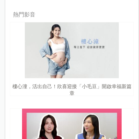
熱門影音
樓心潼，活出自己！欣喜迎接「小毛豆」開啟幸福新篇
章