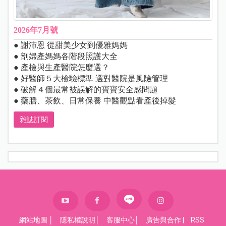
2026年7月號
● 謝沛恩 從甜美少女到優雅媽媽
● 剖婦產媽媽各階段照護大全
● 產檢與生產醫院怎麼選？
● 好醫師５大檢驗標準 選對醫院是風險管理
● 破解４個最常被誤解的寶寶安全感問題
● 藥膳、茶飲、日常保養 中醫觀點看產後掉髮
雜誌訂閱
網站地圖
│
隱私權說明
│
客服中心
│
廣告與合作
|
RSS