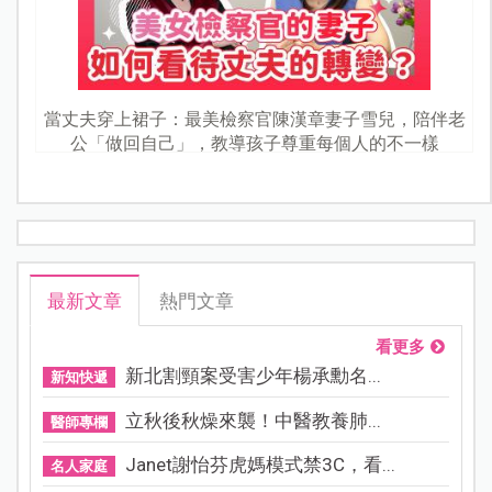
當丈夫穿上裙子：最美檢察官陳漢章妻子雪兒，陪伴老
公「做回自己」，教導孩子尊重每個人的不一樣
最新文章
熱門文章
看更多
新北割頸案受害少年楊承勳名...
新知快遞
立秋後秋燥來襲！中醫教養肺...
醫師專欄
Janet謝怡芬虎媽模式禁3C，看...
名人家庭