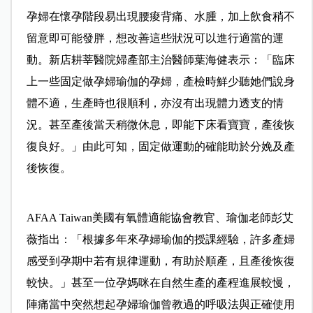
孕婦在懷孕階段易出現腰痠背痛、水腫，加上飲食稍不
留意即可能發胖，想改善這些狀況可以進行適當的運
動。新店耕莘醫院婦產部主治醫師葉海健表示：「臨床
上一些固定做孕婦瑜伽的孕婦，產檢時鮮少聽她們說身
體不適，生產時也很順利，亦沒有出現體力透支的情
況。甚至產後當天稍微休息，即能下床看寶寶，產後恢
復良好。」由此可知，固定做運動的確能助於分娩及產
後恢復。
AFAA Taiwan美國有氧體適能協會教官、瑜伽老師彭艾
薇指出：「根據多年來孕婦瑜伽的授課經驗，許多產婦
感受到孕期中若有規律運動，有助於順產，且產後恢復
較快。」甚至一位孕媽咪在自然生產的產程進展較慢，
陣痛當中突然想起孕婦瑜伽曾教過的呼吸法與正確使用