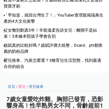
寶寶不愛刷牙怎麼辦？牙醫師教你正確清潔乳牙及選對
寶寶牙刷
「早知道，就回台灣生了！」YouTuber查理親揭瑞典生
產的4大文化衝擊
父女慟別劉真5年！辛龍溫柔告訴女兒：離開不是結
束！3本繪本陪孩子學會告別
啟賦真的比較好嗎？啟賦評價大統整，Dcard、ptt都推
薦的奶粉品牌
嬰兒推車、汽座怎麼選？3種育兒生活型態，找到最適
合你的組合
首頁
育兒
寶貝健康
7歲女童愛吃炸雞、胸部已發育，恐影
響身高！性早熟男女不同，骨齡超前1