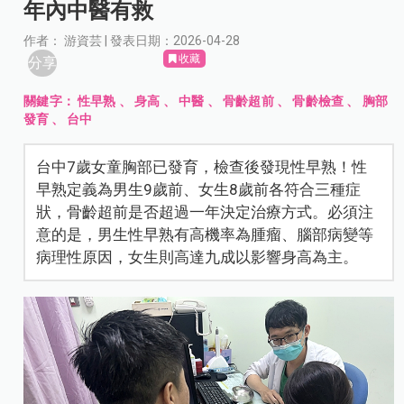
年內中醫有救
作者： 游資芸 | 發表日期：2026-04-28
收藏
分享
關鍵字：
性早熟
、
身高
、
中醫
、
骨齡超前
、
骨齡檢查
、
胸部
發育
、
台中
台中7歲女童胸部已發育，檢查後發現性早熟！性
早熟定義為男生9歲前、女生8歲前各符合三種症
狀，骨齡超前是否超過一年決定治療方式。必須注
意的是，男生性早熟有高機率為腫瘤、腦部病變等
病理性原因，女生則高達九成以影響身高為主。