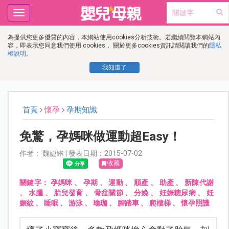
Toggle
navigation
為提供您更多優質的內容，本網站使用cookies分析技術。若繼續閱覽本網站內
容，即表示您同意我們使用 cookies， 關於更多cookies資訊請閱讀我們的
隱私
權說明
。
我知道了
首頁
懷孕
孕期知識
免驚，孕媽咪做運動超Easy！
作者： 魏婕綝 | 發表日期：2015-07-02
收藏
關鍵字：
孕媽咪
、
孕期
、
運動
、
順產
、
助產
、
新陳代謝
、
水腫
、
胎兒發育
、
骨盆關節
、
分娩
、
妊娠糖尿病
、
妊
娠紋
、
睡眠
、
游泳
、
瑜珈
、
腳踏車
、
爬樓梯
、
懷孕照護