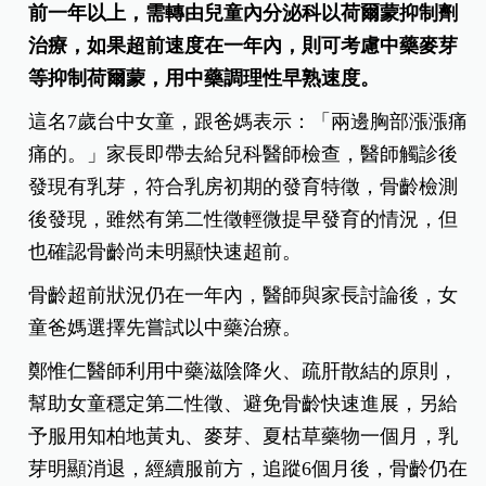
前一年以上，需轉由兒童內分泌科以荷爾蒙抑制劑
治療，如果超前速度在一年內，則可考慮中藥麥芽
等抑制荷爾蒙，用中藥調理性早熟速度。
這名7歲台中女童，跟爸媽表示：「兩邊胸部漲漲痛
痛的。」家長即帶去給兒科醫師檢查，醫師觸診後
發現有乳芽，符合乳房初期的發育特徵，骨齡檢測
後發現，雖然有第二性徵輕微提早發育的情況，但
也確認骨齡尚未明顯快速超前。
骨齡超前狀況仍在一年內，醫師與家長討論後，女
童爸媽選擇先嘗試以中藥治療。
鄭惟仁醫師利用中藥滋陰降火、疏肝散結的原則，
幫助女童穩定第二性徵、避免骨齡快速進展，另給
予服用知柏地黃丸、麥芽、夏枯草藥物一個月，乳
芽明顯消退，經續服前方，追蹤6個月後，骨齡仍在