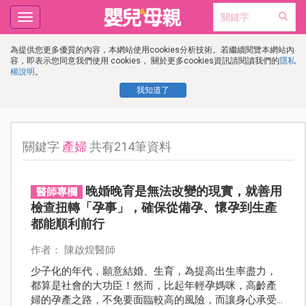
Toggle
navigation
為提供您更多優質的內容，本網站使用cookies分析技術。若繼續閱覽本網站內
容，即表示您同意我們使用 cookies， 關於更多cookies資訊請閱讀我們的
隱私
權說明
。
我知道了
關鍵字
產婦
共有214筆資料
晚婚晚育是無法改變的現實，就善用
醫師專欄
檢查扭轉「孕事」，確保從備孕、懷孕到生產
都能順利前行
作者： 陳啟煌醫師
少子化的年代，願意結婚、生育，為提高出生率盡力，
都算是社會的大功臣！然而，比起年輕孕媽咪，高齡產
婦的孕產之路，不免要面臨較高的風險，而讓身心承受