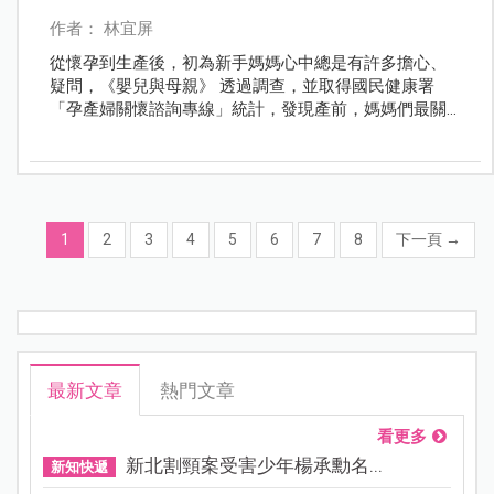
作者： 林宜屏
從懷孕到生產後，初為新手媽媽心中總是有許多擔心、
疑問，《嬰兒與母親》 透過調查，並取得國民健康署
「孕產婦關懷諮詢專線」統計，發現產前，媽媽們最關
心的是產檢跟寶寶的發育情況！
1
2
3
4
5
6
7
8
下一頁
→
最新文章
熱門文章
看更多
新北割頸案受害少年楊承勳名...
新知快遞