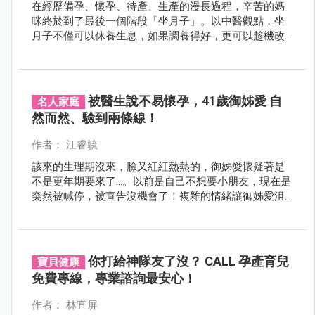
在經歷備孕、懷孕、待產、生產的漫長過程，辛苦的媽
咪終於到了最後一個階段「坐月子」。以中醫觀點，坐
月子不僅可以休養生息，如果調養得好，更可以趁機改
善體質、祛除原先身體所有的疑難雜症。
被醫生說不易懷孕，41歲御姊愛 自
名人家庭
然而然、驗到兩條線！
作者： 江睿毓
該來的生理期沒來，臉又紅紅熱熱的，御姊愛懷疑著是
不是更年期要來了…。以前是自己不想要小朋友，現在是
突然被喊停，被宣告沒機會了！複雜的情緒讓御姊愛沮
喪到無法錄Podcast。不料，後來整個劇情大扭轉！
你打給神隊友了沒？ CALL 孕產育兒
寶貝健康
免費專線，專業諮詢最安心！
作者： 林宜屏