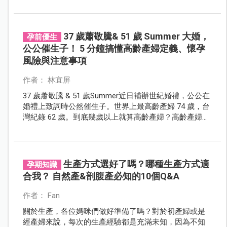
37 歲蕭敬騰& 51 歲 Summer 大婚，
孕前優生
公公催生子！ 5 分鐘搞懂高齡產婦定義、懷孕
風險與注意事項
作者： 林宜屏
37 歲蕭敬騰 & 51 歲Summer近日補辦世紀婚禮，公公在
婚禮上致詞時公然催生子。世界上最高齡產婦 74 歲，台
灣紀錄 62 歲。到底幾歲以上就算高齡產婦？高齡產婦想
懷孕有哪些方法？有哪些風險？又該注意什麼？
生產方式選好了嗎？哪種生產方式適
孕期知識
合我？ 自然產&剖腹產必知的10個Q&A
作者： Fan
關於生產，各位媽咪們做好準備了嗎？對於初產婦或是
經產婦來說，每次的生產經驗都是充滿未知，因為不知