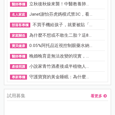
立秋後秋燥來襲！中醫教養肺...
醫師專欄
Janet謝怡芬虎媽模式禁3C，看...
名人家庭
不買手機給孩子，就要被貼「...
部落客專欄
為什麼不想或不敢生二胎？這8...
家庭關係
0.05%阿托品近視控制眼藥水納...
寶貝健康
晚婚晚育是無法改變的現實，...
醫師專欄
小說家青竹酒產後成半植物人...
產後照護
守護寶寶的黃金睡眠：為什麼...
專家專欄
試用募集
看更多