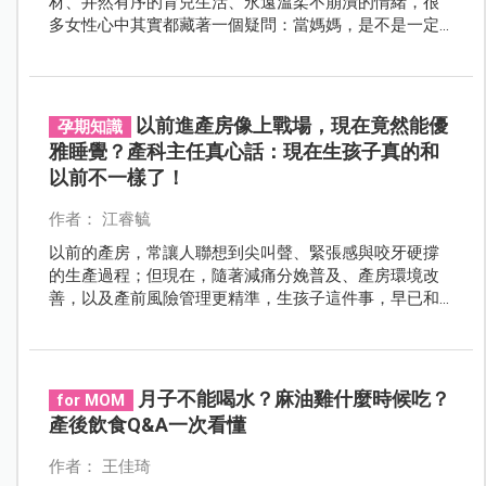
材、井然有序的育兒生活、永遠溫柔不崩潰的情緒，很
多女性心中其實都藏著一個疑問：當媽媽，是不是一定
要很完美？ 最近，夏于喬與吳亞馨的分享，讓這個問題
有了更真實、更動人的答案。
以前進產房像上戰場，現在竟然能優
孕期知識
雅睡覺？產科主任真心話：現在生孩子真的和
以前不一樣了！
作者： 江睿毓
以前的產房，常讓人聯想到尖叫聲、緊張感與咬牙硬撐
的生產過程；但現在，隨著減痛分娩普及、產房環境改
善，以及產前風險管理更精準，生孩子這件事，早已和
上一代很不一樣。國泰綜合醫院婦女醫學部產科主任陳
俐瑾，從第一線觀察這場跨世代轉變。
月子不能喝水？麻油雞什麼時候吃？
for MOM
產後飲食Q&A一次看懂
作者： 王佳琦