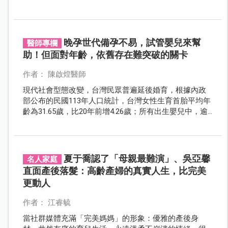
更大的壓力。幸而在進步的醫學庇護下，藉由科技的力
量讓懷孕變得不再困難；透過周全的產前檢查與專業照
護，則讓絕大多數的高齡產婦順利生產。
晚孕世代備孕不易，試管嬰兒來幫
醫師專欄
助！但面對年齡，依舊存在難突破的關卡
作者： 陳啟煌醫師
現代社會型態改變，台灣民眾普遍延後婚育，根據內政
部公布的民國113年人口統計，台灣女性生育首胎平均年
齡為31.65歲，比20年前增4.26歲；所有出生嬰兒中，逾3
成來自35歲以上高齡產婦。在少子化的年代，願意結
婚、生育，為提高出生率盡力，都算是社會的大功臣！
然而，比起年輕孕媽咪，高齡產婦的孕產之路，不免要
面臨較高的風險，而讓身心承受更大的壓力。
夏于喬認了「母親最難演」、吳亞馨
名人家庭
直面產後落髮：高齡產婦的真實人生，比完美
更動人
作者： 江睿毓
當社群媒體充滿「完美媽媽」的形象：優雅的產後身