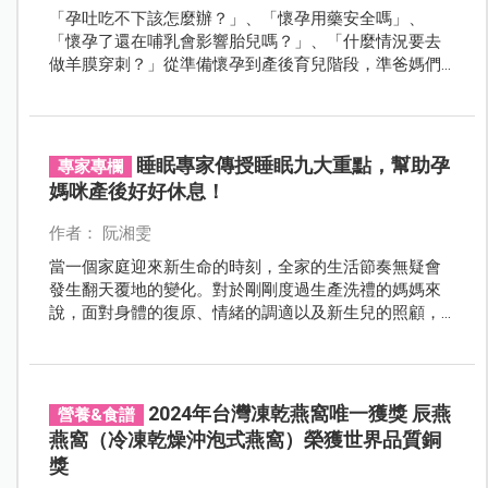
「孕吐吃不下該怎麼辦？」、「懷孕用藥安全嗎」、
「懷孕了還在哺乳會影響胎兒嗎？」、「什麼情況要去
做羊膜穿刺？」從準備懷孕到產後育兒階段，準爸媽們
常有的疑問，國民健康署設置免費孕產婦關懷諮詢專線
通通能諮詢解答，是孕產育兒最佳神隊友！
睡眠專家傳授睡眠九大重點，幫助孕
專家專欄
媽咪產後好好休息！
作者： 阮湘雯
當一個家庭迎來新生命的時刻，全家的生活節奏無疑會
發生翻天覆地的變化。對於剛剛度過生產洗禮的媽媽來
說，面對身體的復原、情緒的調適以及新生兒的照顧，
每一天都充滿了挑戰。其中，睡眠無疑是重振精力、恢
復體力的重要支柱。
2024年台灣凍乾燕窩唯一獲獎 辰燕
營養&食譜
燕窩（冷凍乾燥沖泡式燕窩）榮獲世界品質銅
獎