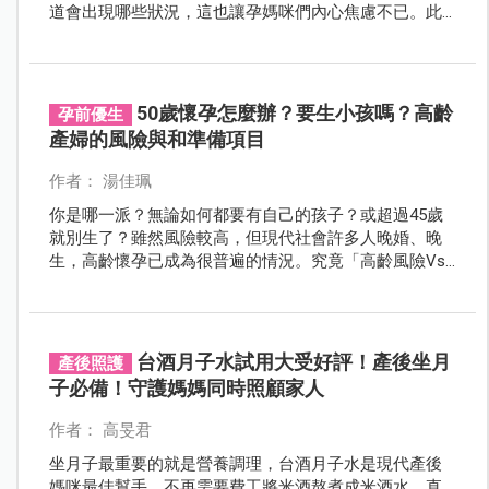
道會出現哪些狀況，這也讓孕媽咪們內心焦慮不已。此
篇文章，整理關於自然產與剖腹產共 10 個 Q&A，希望能
提供孕媽咪有些頭緒，在面對新生命的誕生，是充滿喜
悅且期待！
50歲懷孕怎麼辦？要生小孩嗎？高齡
孕前優生
產婦的風險與和準備項目
作者： 湯佳珮
你是哪一派？無論如何都要有自己的孩子？或超過45歲
就別生了？雖然風險較高，但現代社會許多人晚婚、晚
生，高齡懷孕已成為很普遍的情況。究竟「高齡風險Vs.
生育自主」，該如何抉擇？要先思考的事情與做的準備
有哪些？
台酒月子水試用大受好評！產後坐月
產後照護
子必備！守護媽媽同時照顧家人
作者： 高旻君
坐月子最重要的就是營養調理，台酒月子水是現代產後
媽咪最佳幫手，不再需要費工將米酒熬煮成米酒水，直