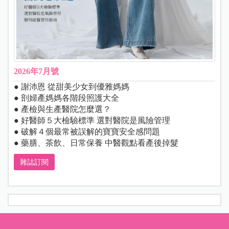
2026年7月號
● 謝沛恩 從甜美少女到優雅媽媽
● 剖婦產媽媽各階段照護大全
● 產檢與生產醫院怎麼選？
● 好醫師５大檢驗標準 選對醫院是風險管理
● 破解４個最常被誤解的寶寶安全感問題
● 藥膳、茶飲、日常保養 中醫觀點看產後掉髮
雜誌訂閱