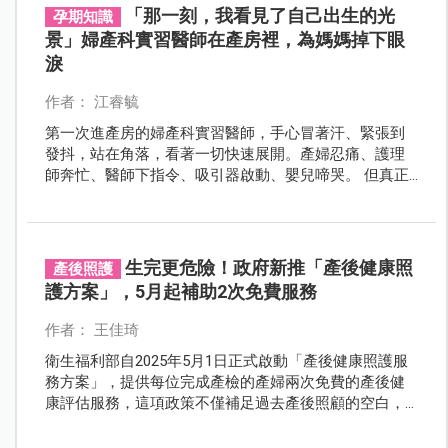
「那一刻，我看見了自己出生的光
孕期知識
景」婦產科實習醫師在產房裡，為媽媽掉下眼
淚
作者： 江睿毓
第一次進產房的婦產科實習醫師，手心冒著汗、緊張到
發抖，站在角落，看著一切快速展開。產婦忍痛、護理
師奔忙、醫師下指令、吸引器啟動、嬰兒啼哭。 但真正
讓他紅了眼眶的，不是新生命的哭聲，而是那位媽媽產
後的模樣：虛脫地喘著氣，甚至說不出一句話，身旁的
丈夫輕輕握著她的手、幫她拭淚。
生完更危險！政府新推「產後健康照
產後照護
護方案」，5月起補助2次免費服務
作者： 王佳琦
衛生福利部自2025年5月1日正式啟動「產後健康照護服
務方案」，提供每位完成產檢的產婦兩次免費的產後健
康評估服務，這項政策不僅補足過去產後照顧的空白，
也希望透過早期介入，減少遺憾發生，進一步提升整體
母嬰照護品質。