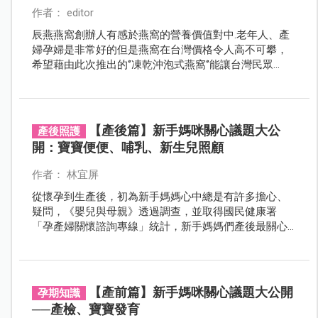
作者： editor
辰燕燕窩創辦人有感於燕窩的營養價值對中.老年人、產
婦孕婦是非常好的但是燕窩在台灣價格令人高不可攀，
希望藉由此次推出的‘’凍乾沖泡式燕窩‘’能讓台灣民眾
有‘’方便、價格親民‘’的燕窩能夠長期飲用保健身心。辰燕
生產的凍乾燕窩營養價值跟鮮燉燕窩相差無己，更經歐
盟檢驗通過，高品質的燕窩可以讓消費者安心食用。
【產後篇】新手媽咪關心議題大公
產後照護
開：寶寶便便、哺乳、新生兒照顧
作者： 林宜屏
從懷孕到生產後，初為新手媽媽心中總是有許多擔心、
疑問，《嬰兒與母親》透過調查，並取得國民健康署
「孕產婦關懷諮詢專線」統計，新手媽媽們產後最關心
的是寶寶便便、哺乳、新生兒照顧等照顧上的問題。
【產前篇】新手媽咪關心議題大公開
孕期知識
──產檢、寶寶發育