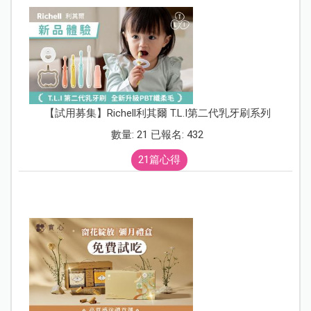
【試用募集】Richell利其爾 T.L.I第二代乳牙刷系列
數量: 21 已報名: 432
21篇心得