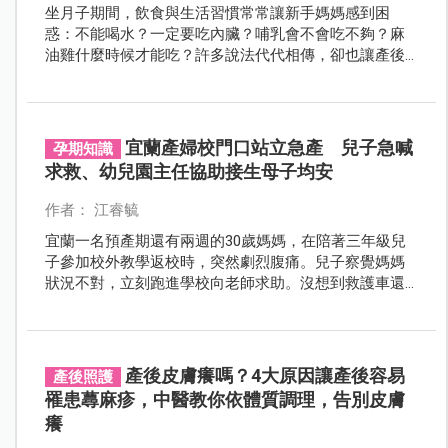
坐月子期間，飲食與生活習慣常常讓新手媽媽感到困
惑：不能喝水？一定要吃內臟？哺乳會不會吃不夠？麻
油雞什麼時候才能吃？許多說法代代相傳，卻也讓產後
身心已經很疲憊的媽咪更加焦慮。
宜蘭產婦校門口站立急產 兒子急喊
孕期知識
求救、幼兒園主任協助接生母子均安
作者： 江睿毓
宜蘭一名預產期還有兩週的30歲媽媽，在陪著三年級兒
子參加校外教學返校時，突然劇烈腹痛。兒子察覺媽媽
狀況不對，立刻跑進學校向老師求助。沒想到救護車還
沒趕到，媽媽就在校門口站著生下了寶寶，所幸在主
任、老師與救護人員的協助下，母子平安。
產後皮膚癢嗎？4大原因讓產後容易
產後照護
罹患蕁麻疹，中醫教你依體質調理，告別皮膚
癢