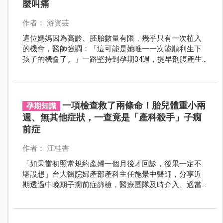
麼叫痛
作者： 游資芸
這位媽媽因為高齡、胚胎數量有限，幾乎只有一次植入
的機會，醫師強調：「這可能是她唯一一次能順利生下
孩子的機會了。」一路堅持到孕期34週，提早剖腹產生
下寶寶，母愛令人感佩。
一項檢查救了兩條命！胎兒體重小兩
孕期知識
週、無其他症狀，一查竟是「產科殺手」子癇
前症
作者： 江桂香
「如果當初照常規約產婦一個月後才回診，後果一定不
堪設想」台大醫院婦產部產科主任施景中醫師，分享近
期透過中晚期子癇前症篩檢，醫療團隊及時介入、適當
處置，成功保住母胎的實例。