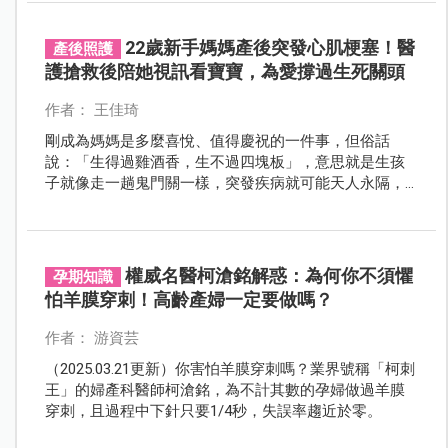
22歲新手媽媽產後突發心肌梗塞！醫
產後照護
護搶救後陪她視訊看寶寶，為愛撐過生死關頭
作者： 王佳琦
剛成為媽媽是多麼喜悅、值得慶祝的一件事，但俗話
說：「生得過雞酒香，生不過四塊板」，意思就是生孩
子就像走一趟鬼門關一樣，突發疾病就可能天人永隔，
一位台中的新手媽媽，產後突發心肌梗塞，幸好醫療團
隊急救即時，重獲新生，年輕產婦也可能會罹患心血管
疾病，不可不慎重。
權威名醫柯滄銘解惑：為何你不須懼
孕期知識
怕羊膜穿刺！高齡產婦一定要做嗎？
作者： 游資芸
（2025.03.21更新）你害怕羊膜穿刺嗎？業界號稱「柯刺
王」的婦產科醫師柯滄銘，為不計其數的孕婦做過羊膜
穿刺，且過程中下針只要1/4秒，失誤率趨近於零。