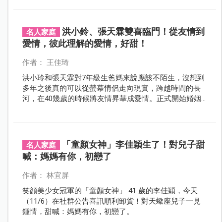
洪小鈴、張天霖雙喜臨門！從友情到
名人家庭
愛情，彼此理解的愛情，好甜！
作者： 王佳琦
洪小玲和張天霖對7年級生爸媽來說應該不陌生，沒想到
多年之後真的可以從螢幕情侶走向現實，跨越時間的長
河，在40幾歲的時候將友情昇華成愛情。正式開始婚姻
生活，並且迎來了寶寶，甜蜜展開三人行的生活。
「童顏女神」李佳穎生了！對兒子甜
名人家庭
喊：媽媽有你，初戀了
作者： 林宜屏
笑顔美少女冠軍的「童顏女神」 41 歲的李佳穎，今天
（11/6）在社群公告喜訊順利卸貨！對天蠍座兒子一見
鍾情，甜喊：媽媽有你，初戀了。