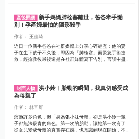
新手媽媽肺栓塞離世，爸爸牽手慟
產後照護
別！孕產婦最怕的隱形殺手
作者： 王佳琦
近日一位新手爸爸在社群媒體上分享心碎經歷：他的妻
子在生下孩子不久後，即因為「肺栓塞」而緊急手術搶
救，經搶救後最後還是在社群媒體寫下告別，言談中盡
是心碎和思念，回憶起和孩子媽媽相處的點滴，生命的
最後一刻仍牽著太太的手，直到心跳停止：謝謝太太為
孩子拼命，將來會跟孩子說，媽媽為妳奮戰到最後一
刻。
洪小鈴︱胎動的瞬間，我真切感受成
封面人物
為母親了
作者： 林宜屏
演過許多角色，但「身為張小妹母親」卻是洪小鈴一輩
子都無法殺青的角色。第一次的胎動，讓她第一次有了
從女兒變成母親的真實存在感，也意識到現在開始，不
能只考慮自己了。