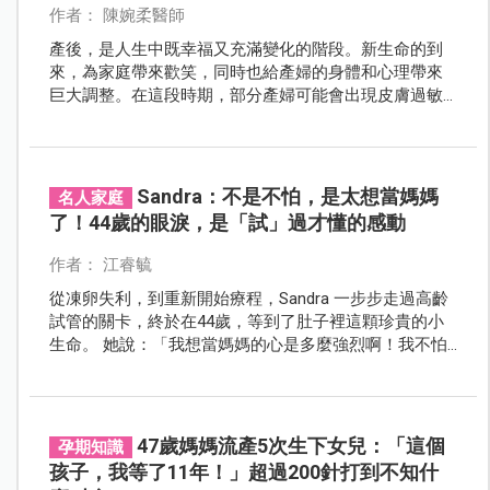
作者： 陳婉柔醫師
產後，是人生中既幸福又充滿變化的階段。新生命的到
來，為家庭帶來歡笑，同時也給產婦的身體和心理帶來
巨大調整。在這段時期，部分產婦可能會出現皮膚過敏
反應，最常見之一便是蕁麻疹（俗稱風疹塊）。
Sandra：不是不怕，是太想當媽媽
名人家庭
了！44歲的眼淚，是「試」過才懂的感動
作者： 江睿毓
從凍卵失利，到重新開始療程，Sandra 一步步走過高齡
試管的關卡，終於在44歲，等到了肚子裡這顆珍貴的小
生命。 她說：「我想當媽媽的心是多麼強烈啊！我不怕
任何可能的挑戰！」 那張「畢業證書」，是她流過的眼
淚、咬牙撐過的每一天，換來的。
47歲媽媽流產5次生下女兒：「這個
孕期知識
孩子，我等了11年！」超過200針打到不知什