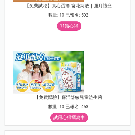
【免費試吃】實心蛋捲 窗花綻放｜彌月禮盒
數量: 10 已報名: 502
11篇心得
【免費體驗】森活舒敏兒童益生菌
數量: 10 已報名: 453
試用心得撰寫中