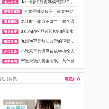
Janet謝怡芬虎媽模式禁3C，看...
名人家庭
不買手機給孩子，就要被貼「...
部落客專欄
為什麼不想或不敢生二胎？這8...
家庭關係
0.05%阿托品近視控制眼藥水納...
寶貝健康
晚婚晚育是無法改變的現實，...
醫師專欄
小說家青竹酒產後成半植物人...
產後照護
守護寶寶的黃金睡眠：為什麼...
專家專欄
試用募集
看更多