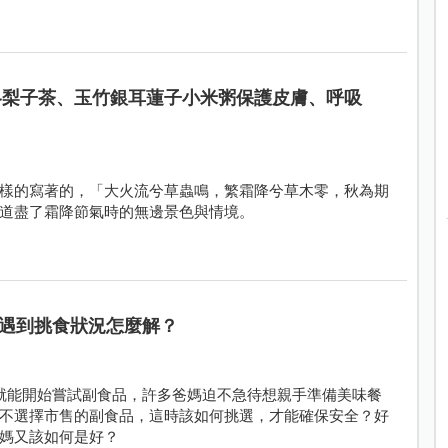
麥冬梨子茶、玉竹銀耳蓮子小米粥保護皮膚、呼吸
樣的寫著的，「大火流兮草蟲鳴，繁霜降兮草木零，秋為期
道盡了霜降節氣時的無邊景色與情境。
遇到挑食狀況怎麼解？
就能開始嘗試副食品，許多爸媽迫不急待想親手準備美味餐
不選擇市售的副食品，這時該如何挑選，才能確保安全？好
媽又該如何是好？