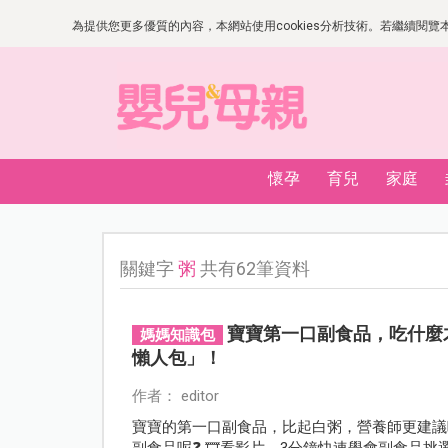
為提供您更多優質的內容，本網站使用cookies分析技術。若繼續閱覽本網
懷孕
育兒
家庭
關鍵字
粥
共有62筆資料
寶寶第一口副食品，吃什麼
媽媽知識包
懶人包」！
作者： editor
寶寶的第一口副食品，比起白粥，營養師更建議吃
副食品呢❓ 🎞️看影片，3分鐘快速學會副食品挑選