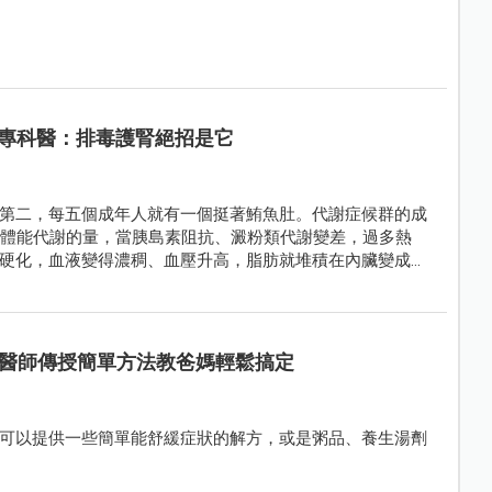
臟專科醫：排毒護腎絕招是它
第二，每五個成年人就有一個挺著鮪魚肚。代謝症候群的成
身體能代謝的量，當胰島素阻抗、澱粉類代謝變差，過多熱
硬化，血液變得濃稠、血壓升高，脂肪就堆積在內臟變成鮪
醫師傳授簡單方法教爸媽輕鬆搞定
可以提供一些簡單能舒緩症狀的解方，或是粥品、養生湯劑