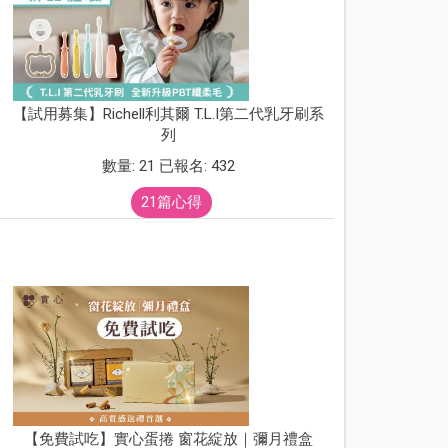
【試用募集】Richell利其爾 T.L.I第二代乳牙刷系
列
數量: 21 已報名: 432
21篇心得
【免費試吃】實心蛋捲 窗花綻放｜彌月禮盒