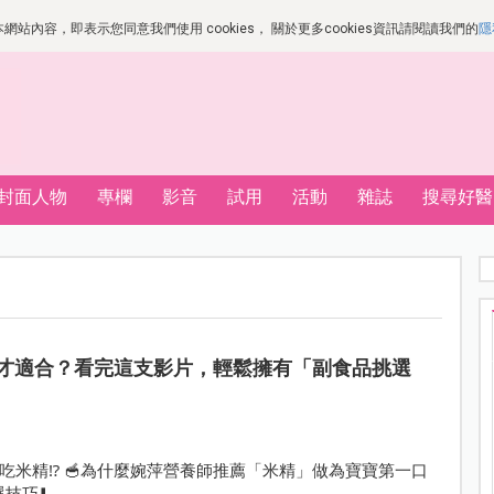
站內容，即表示您同意我們使用 cookies， 關於更多cookies資訊請閱讀我們的
隱
封面人物
專欄
影音
試用
活動
雜誌
搜尋好醫
才適合？看完這支影片，輕鬆擁有「副食品挑選
米精⁉️ 🥣為什麼婉萍營養師推薦「米精」做為寶寶第一口
技巧⬇️