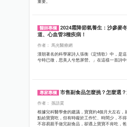
重要。
2024霜降節氣養生：沙參
醫師專欄
道、心血管3種疾病！
作者： 馬光醫療網
漢朝著名的科學家詩人張衡《定情歌》中，是這
兮時已徵，思美人兮愁屏營。」在這樣一首詩中
市售副食品怎麼挑？怎麼選？
專家專欄
作者： 孫語霙
根據兒科醫學會的建議，寶寶約4個月大左右，
點給寶寶吃，但有時礙於工作忙、時間少，不得
不容易親手做完副食品，卻遇上寶寶不肯吃，爸