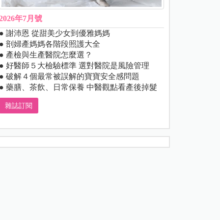
2026年7月號
● 謝沛恩 從甜美少女到優雅媽媽
● 剖婦產媽媽各階段照護大全
● 產檢與生產醫院怎麼選？
● 好醫師５大檢驗標準 選對醫院是風險管理
● 破解４個最常被誤解的寶寶安全感問題
● 藥膳、茶飲、日常保養 中醫觀點看產後掉髮
雜誌訂閱