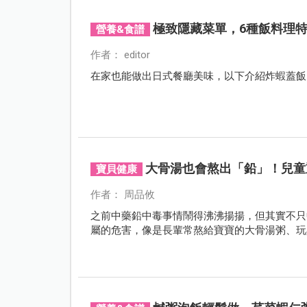
極致隱藏菜單，6種飯料理
營養&食譜
作者： editor
在家也能做出日式餐廳美味，以下介紹炸蝦蓋飯
大骨湯也會熬出「鉛」！兒童
寶貝健康
作者： 周品攸
之前中藥鉛中毒事情鬧得沸沸揚揚，但其實不只
屬的危害，像是長輩常熬給寶寶的大骨湯粥、玩