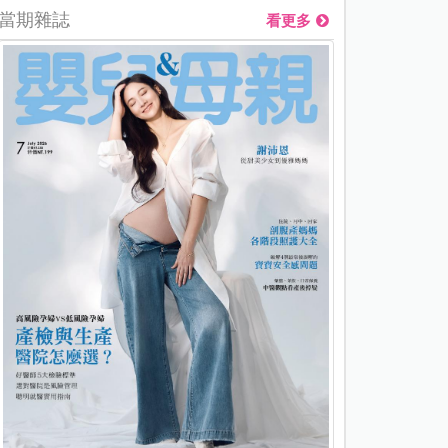
當期雜誌
看更多