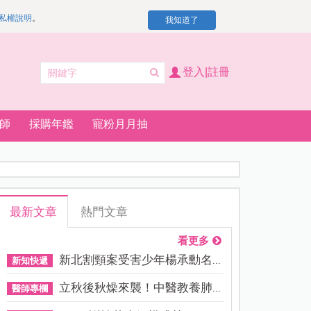
私權說明
。
我知道了
登入|註冊
師
採購年鑑
寵粉月月抽
最新文章
熱門文章
看更多
新北割頸案受害少年楊承勳名...
新知快遞
立秋後秋燥來襲！中醫教養肺...
醫師專欄