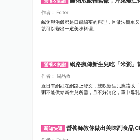
鹹粥泡飯輕鬆做，芹菜蝦仁
營養&食譜
作者： Editor
鹹粥與泡飯都是口感綿密的料理，且做法簡單又
就可以變出一道美味料理。
網路瘋傳新生兒吃「米粥」
營養&食譜
作者： 周品攸
近日有網紅在網路上發文，鼓吹新生兒應該以「
粥不能供給新生兒所需，且不好消化，重申母乳
營養師教你做出美味副食品 C
新知快遞
作者： Editor