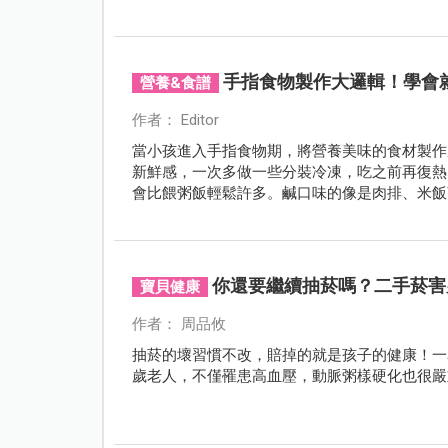
手指食物製作大邏輯！學會
營養&食譜
作者： Editor
當小孩進入手指食物期，將營養美味的食材製作
新鮮感，一次多做一些分裝冷凍，吃之前再復熱
會比餵粥飯輕鬆許多。鹹口味的像是肉排、米飯
你還要繼續抽菸嗎？二手菸害
寶貝健康
作者： 周品攸
抽菸的壞習慣不改，賠掉的就是孩子的健康！一
歲老人，不僅罹患高血壓，動脈粥樣硬化也很嚴