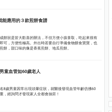
就能應用的３款煎餅食譜
成餅狀是皆大歡喜的辦法，不但方便小孩拿取，吃起來很有
即可，方便性極高。外出時若要自行準備食物餵食寶寶，也
煎餅，甜口味的像是香蕉煎餅、地瓜煎餅。
男童血管如60歲老人
名8歲男童因常出現頭暈症狀，就醫後發現血管年齡彷彿60
重，經詢問才發現家人全都會抽菸！