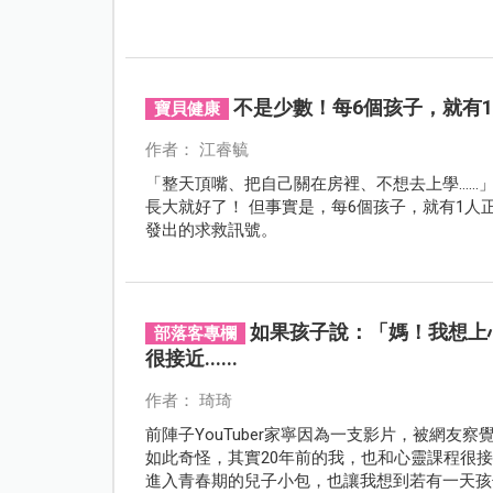
不是少數！每6個孩子，就有
寶貝健康
作者： 江睿毓
「整天頂嘴、把自己關在房裡、不想去上學……
長大就好了！ 但事實是，每6個孩子，就有1
發出的求救訊號。
如果孩子說：「媽！我想上
部落客專欄
很接近......
作者： 琦琦
前陣子YouTuber家寧因為一支影片，被網
如此奇怪，其實20年前的我，也和心靈課程很
進入青春期的兒子小包，也讓我想到若有一天孩