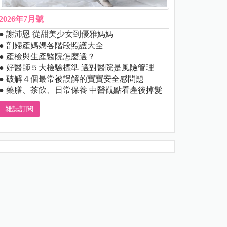
2026年7月號
● 謝沛恩 從甜美少女到優雅媽媽
● 剖婦產媽媽各階段照護大全
● 產檢與生產醫院怎麼選？
● 好醫師５大檢驗標準 選對醫院是風險管理
● 破解４個最常被誤解的寶寶安全感問題
● 藥膳、茶飲、日常保養 中醫觀點看產後掉髮
雜誌訂閱