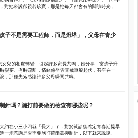
，對她來說卻視若珍寶，那是她每天都會有的閱讀時光，但
了！
談「孩子不是需要工程師，而是燈塔」，父母在青少
15歲女兒的相處轉變，引起許多家長共鳴，她分享，當孩子升
有時親密、有時疏離，情緒像坐雲霄飛車般起伏，甚至在一
淚，那種失落感讓許多父母瞬間共鳴。
制針嗎？施打前要做的檢查有哪些呢？
大約在小三小四就「長大」了，對於就診後確定青春期提早
進一步諮詢是否需要施打荷爾蒙抑制針，以下就來說說。