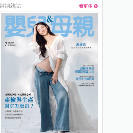
當期雜誌
看更多