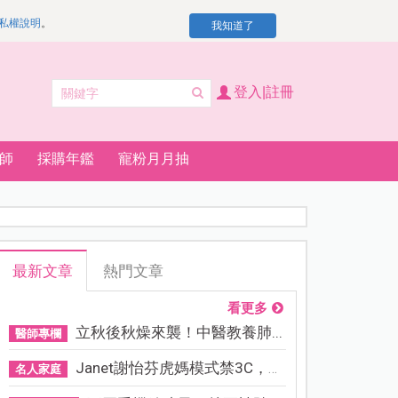
私權說明
。
我知道了
登入|註冊
師
採購年鑑
寵粉月月抽
最新文章
熱門文章
看更多
立秋後秋燥來襲！中醫教養肺...
醫師專欄
Janet謝怡芬虎媽模式禁3C，看...
名人家庭