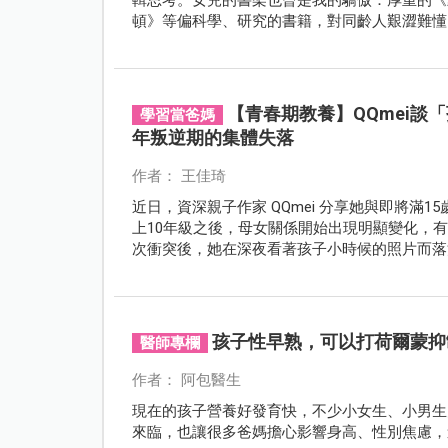
頓》等偏科學、研究的書籍，對同齡人艱澀難懂
現在，才半年的時間，全部被「粉紅泡泡」取代
【青春期教養】QQmei
學習當爸媽
年叛逆期的集體失落
作者： 王佳琦
近日，資深親子作家 QQmei 分享她與即將滿
上10年級之後，母女關係開始出現明顯變化，
次衝突後，她在深夜看著孩子小時候的照片而落
孩子性早熟，可以打荷爾蒙抑
醫師專欄
作者： 阿包醫生
現在的孩子營養好發育快，不少小女生、小男生
來臨，也讓很多爸媽擔心影響身高、性別焦慮，