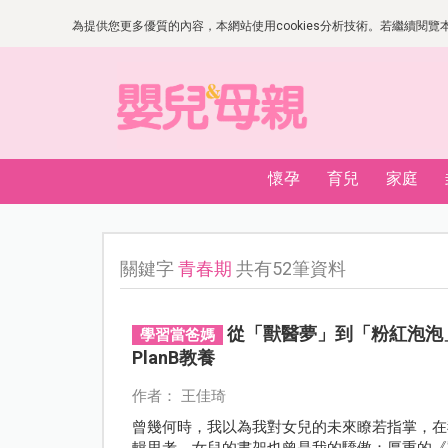
為提供您更多優質的內容，本網站使用cookies分析技術。若繼續閱覽本網
懷孕
育兒
家庭
關鍵字
青春期
共有52筆資料
從「獸醫夢」到「粉紅泡泡
學習當爸媽
PlanB教養
作者： 王佳琦
曾幾何時，我以為我對女兒的未來瞭若指掌，在
輯思考。女兒的書架也曾是我的驕傲：厚重的《