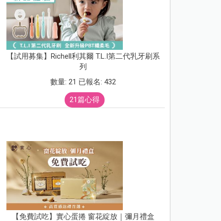
【試用募集】Richell利其爾 T.L.I第二代乳牙刷系
列
數量: 21 已報名: 432
21篇心得
【免費試吃】實心蛋捲 窗花綻放｜彌月禮盒