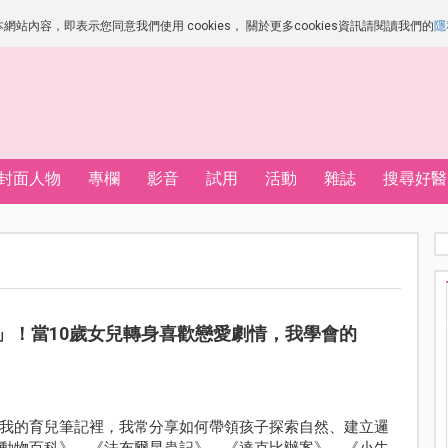
站內容，即表示您同意我們使用 cookies， 關於更多cookies資訊請閱讀我們的
隱
封面人物
專欄
影音
試用
活動
雜誌
搜尋好醫
」！當10歲女兒轉身喜歡戀愛劇情，我學會的
我的育兒筆記裡，我常分享如何帶領孩子探索自然、建立邏
動物百科》、《法布爾昆蟲記》、《達克比辦案》、《小牛