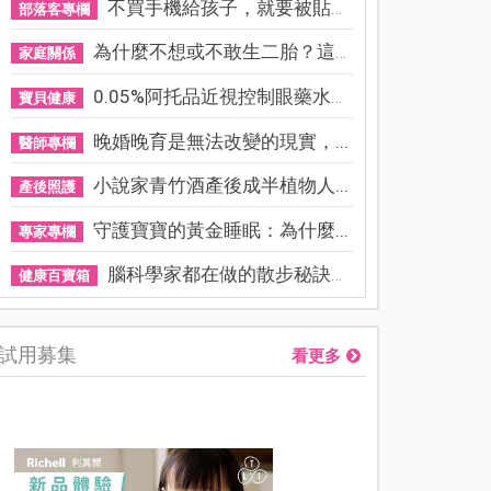
不買手機給孩子，就要被貼「...
部落客專欄
為什麼不想或不敢生二胎？這8...
家庭關係
0.05%阿托品近視控制眼藥水納...
寶貝健康
晚婚晚育是無法改變的現實，...
醫師專欄
小說家青竹酒產後成半植物人...
產後照護
守護寶寶的黃金睡眠：為什麼...
專家專欄
腦科學家都在做的散步秘訣！...
健康百寶箱
試用募集
看更多