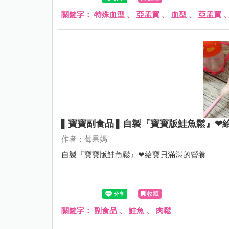
關鍵字：
特殊血型
、
亞孟買
、
血型
、
亞孟買
▌寶寶副食品 ▌自製『寶寶版鮭魚鬆』❤
作者：莓果媽
自製『寶寶版鮭魚鬆』❤給寶貝滿滿的營養
收藏
關鍵字：
副食品
、
鮭魚
、
肉鬆