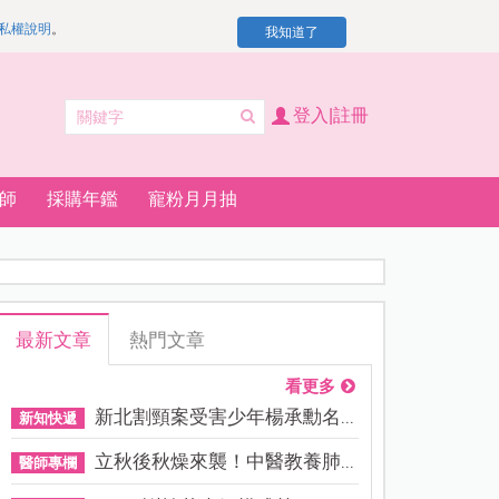
私權說明
。
我知道了
登入|註冊
師
採購年鑑
寵粉月月抽
最新文章
熱門文章
看更多
新北割頸案受害少年楊承勳名...
新知快遞
立秋後秋燥來襲！中醫教養肺...
醫師專欄