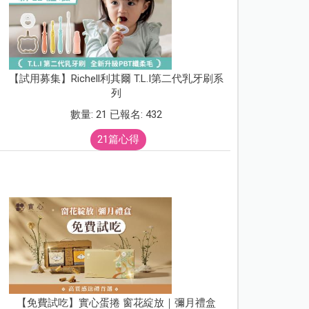
【試用募集】Richell利其爾 T.L.I第二代乳牙刷系
列
數量: 21 已報名: 432
21篇心得
【免費試吃】實心蛋捲 窗花綻放｜彌月禮盒