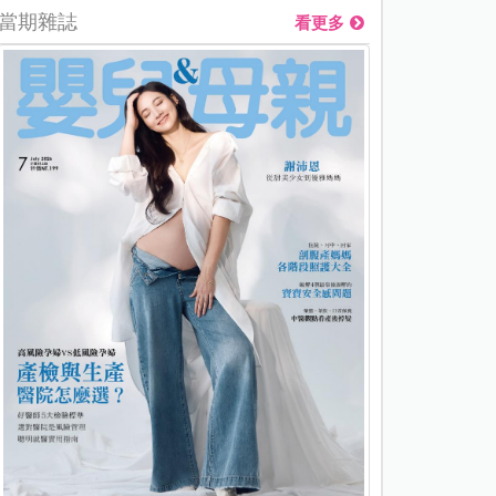
當期雜誌
看更多