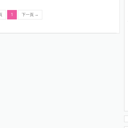
頁
1
下一頁
→