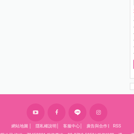
網站地圖
│
隱私權說明
│
客服中心
│
廣告與合作
|
RSS