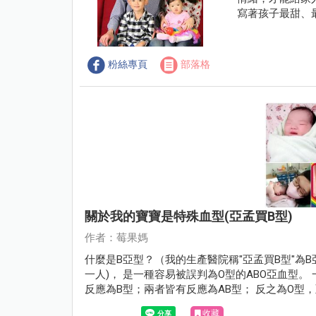
寫著孩子最甜、
粉絲專頁
部落格
關於我的寶寶是特殊血型(亞孟買B型)
作者：莓果媽
什麼是B亞型？（我的生產醫院稱"亞孟買B型"為B亞型） 亞孟買血型歸屬在ABO血型系統(約每
一人)， 是一種容易被誤判為O型的ABO亞血型。 一般的常規檢驗中紅血球與抗A血清反應為A型； 與抗B血清
反應為B型；兩者皆有反應為AB型； 反之為O型，亞孟買血型的紅血球則不會與抗A或抗B血清反應， 必須做進
一步的檢驗，方可知正確的血型為何。
收藏