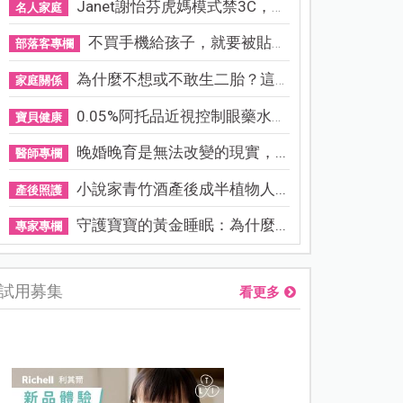
Janet謝怡芬虎媽模式禁3C，看...
名人家庭
不買手機給孩子，就要被貼「...
部落客專欄
為什麼不想或不敢生二胎？這8...
家庭關係
0.05%阿托品近視控制眼藥水納...
寶貝健康
晚婚晚育是無法改變的現實，...
醫師專欄
小說家青竹酒產後成半植物人...
產後照護
守護寶寶的黃金睡眠：為什麼...
專家專欄
試用募集
看更多