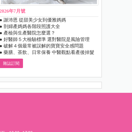
2026年7月號
● 謝沛恩 從甜美少女到優雅媽媽
● 剖婦產媽媽各階段照護大全
● 產檢與生產醫院怎麼選？
● 好醫師５大檢驗標準 選對醫院是風險管理
● 破解４個最常被誤解的寶寶安全感問題
● 藥膳、茶飲、日常保養 中醫觀點看產後掉髮
雜誌訂閱