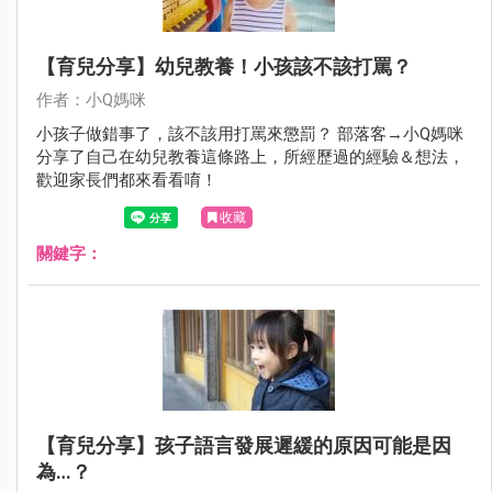
【育兒分享】幼兒教養！小孩該不該打罵？
作者：小Q媽咪
小孩子做錯事了，該不該用打罵來懲罰？ 部落客→小Q媽咪
分享了自己在幼兒教養這條路上，所經歷過的經驗＆想法，
歡迎家長們都來看看唷！
收藏
關鍵字：
【育兒分享】孩子語言發展遲緩的原因可能是因
為…？