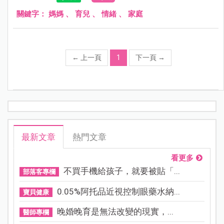
關鍵字：
媽媽
、
育兒
、
情緒
、
家庭
←
上一頁
1
下一頁
→
最新文章
熱門文章
看更多
不買手機給孩子，就要被貼「...
部落客專欄
0.05%阿托品近視控制眼藥水納...
寶貝健康
晚婚晚育是無法改變的現實，...
醫師專欄