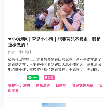
❤小Q媽咪｜育兒小心情｜想要育兒不暴走，我是
這樣做的！
作者：小Q媽咪
如果可以當慈母、誰會想要變媽版浩克呢！是不是從前還沒
當媽媽之前，只要在外面看到破口大罵小孩的人，總會深深
地憐憫小孩，然後覺得那位媽媽實在太不應該了，等到自己
也當了媽媽才知道，真正該憐憫的其實是媽媽呀！好，趕快
收藏
來為大家獻上這幾年親身體驗後的四個中肯建議...
關鍵字：
慈母
、
媽版浩克
、
找時間
、
育兒支援系統
、
負
面能量