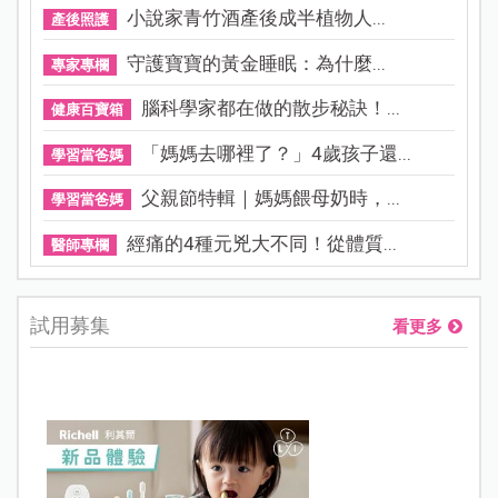
小說家青竹酒產後成半植物人...
產後照護
守護寶寶的黃金睡眠：為什麼...
專家專欄
腦科學家都在做的散步秘訣！...
健康百寶箱
「媽媽去哪裡了？」4歲孩子還...
學習當爸媽
父親節特輯｜媽媽餵母奶時，...
學習當爸媽
經痛的4種元兇大不同！從體質...
醫師專欄
試用募集
看更多