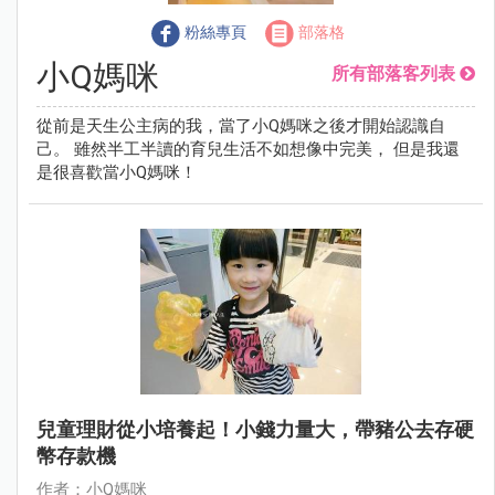
粉絲專頁
部落格
小Q媽咪
所有部落客列表
從前是天生公主病的我，當了小Q媽咪之後才開始認識自
己。 雖然半工半讀的育兒生活不如想像中完美， 但是我還
是很喜歡當小Q媽咪！
兒童理財從小培養起！小錢力量大，帶豬公去存硬
幣存款機
作者：小Q媽咪