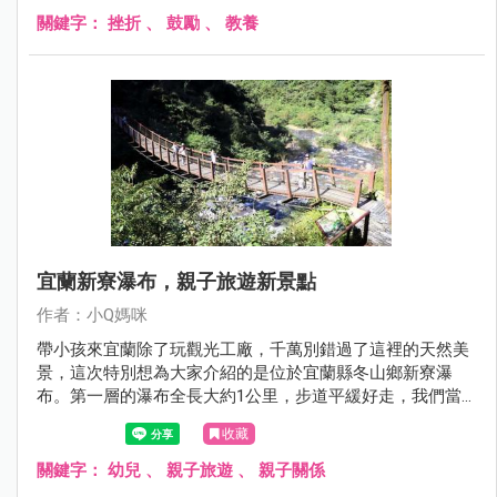
關鍵字：
挫折
、
鼓勵
、
教養
宜蘭新寮瀑布，親子旅遊新景點
作者：小Q媽咪
帶小孩來宜蘭除了玩觀光工廠，千萬別錯過了這裡的天然美
景，這次特別想為大家介紹的是位於宜蘭縣冬山鄉新寮瀑
布。第一層的瀑布全長大約1公里，步道平緩好走，我們當
天慢慢的邊走邊拍，大約20分鐘就抵達第一層的瀑布區，難
收藏
度不高，非常推薦給有小孩的家庭喔！
關鍵字：
幼兒
、
親子旅遊
、
親子關係