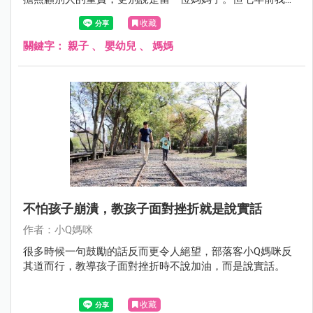
想法開始動搖，如今轉眼間我的孩子都要上小學了，這六年
收藏
多來的母親身分很幸福，但是我也知道當了母親之後所失去
的，很難再追回了。
關鍵字：
親子
、
嬰幼兒
、
媽媽
不怕孩子崩潰，教孩子面對挫折就是說實話
作者：小Q媽咪
很多時候一句鼓勵的話反而更令人絕望，部落客小Q媽咪反
其道而行，教導孩子面對挫折時不說加油，而是說實話。
收藏