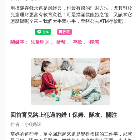
用撲滿存錢永遠是最經典，也最有感的理財方法，尤其對於
兒童理財更富有教育意義！可是撲滿餵飽飽之後，又該拿它
怎麼辦呢？來～我們大手牽小手，帶豬公去ATM存款吧！
收藏
關鍵字：
兒童理財
、
硬幣
、
存款
、
撲滿
回首育兒路上犯過的錯！保姆、隊友、關注
作者：小Q媽咪
當媽的這些年，至今回想起來還是覺得懊惱的三件事，那就