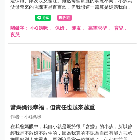
是保姆、隊友以及關注。雖然每個家庭的狀況不同，小孩為
父母帶來的功課更是百百款，但我想這一篇算是媽媽我自己
的悔過書，或許能夠帶給正處於迷途中的家長們，一點小小
收藏
的參考......
關鍵字：
小Q媽咪
、
保姆
、
隊友
、
高需求型
、
育兒
、
夜哭
當媽媽很幸福，但責任也越來越重
作者：小Q媽咪
在我爸媽眼中，我自小就是屬於很「含蠻」的小孩，所以曾
經我是不敢婚不敢生的，因為我真的不認為自己有能力去承
擔照顧別人的重責，更別說是當一位媽媽了。但七年前我的