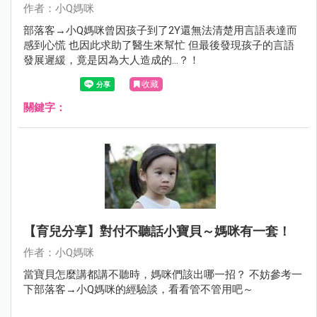
作者：小Q媽咪
部落客→小Q媽咪曾因孩子到了2Y還無法清楚用言語表達而
感到心慌 也因此求助了醫生來幫忙 但最後發現孩子的言語
發展遲緩，竟是因為大人造成的…？！
收藏
關鍵字：
【育兒分享】對付不聽話小寶貝～媽咪有一套！
作者：小Q媽咪
當寶貝怎麼講都講不聽時，媽咪們該出哪一招？ 不妨參考一
下部落客→小Q媽咪的經驗談，看看管不管用吧～