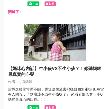
收藏
關鍵字：
【媽咪心內話】生小孩VS不生小孩？！傾聽媽咪
最真實的心聲
作者：小Q媽咪
當媽之後常常睡不飽，也無法像過去那樣自由無牽掛 但每當
有人問說：『到底該不該生小孩呀？』 來看看部落客→小Q
媽咪最真心的回答…！！
收藏