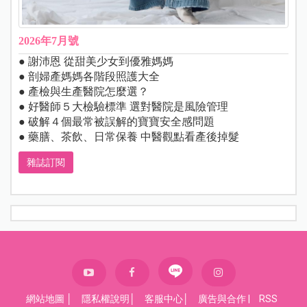
2026年7月號
● 謝沛恩 從甜美少女到優雅媽媽
● 剖婦產媽媽各階段照護大全
● 產檢與生產醫院怎麼選？
● 好醫師５大檢驗標準 選對醫院是風險管理
● 破解４個最常被誤解的寶寶安全感問題
● 藥膳、茶飲、日常保養 中醫觀點看產後掉髮
雜誌訂閱
網站地圖
│
隱私權說明
│
客服中心
│
廣告與合作
|
RSS