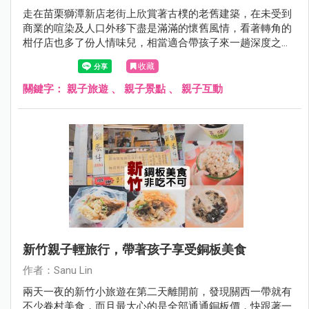
走在苗栗獅潭新店老街上欣賞著古樸的老舊建築，在未受到
商業的喧染及人口外移下盡是滿滿的懷舊風情，看著轉角的
柑仔店也多了份人情味兒，相當適合帶孩子來一趟深度之旅
唷！
收藏
關鍵字：
親子旅遊
、
親子景點
、
親子互動
新竹親子輕旅行，帶著孩子享受銅板美食
作者：Sanu Lin
兩天一夜的新竹小旅遊在第二天離開前，發現關西一帶就有
不少眷村美食，而且最大心的是全部通通銅板價，快跟著一