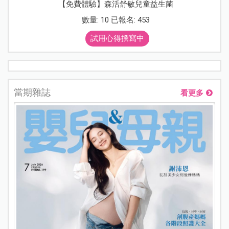
【免費體驗】森活舒敏兒童益生菌
數量: 10 已報名: 453
試用心得撰寫中
當期雜誌
看更多