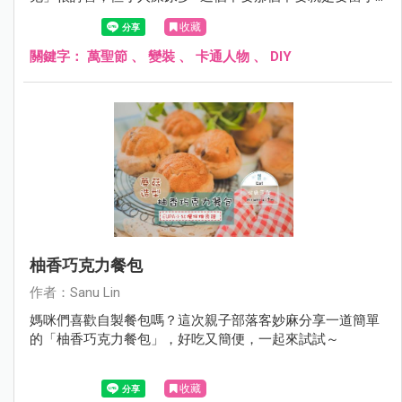
公主，搞到最後大家都撞衣、因為各個都成了 Let it go~
收藏
關鍵字：
萬聖節
、
變裝
、
卡通人物
、
DIY
柚香巧克力餐包
作者：Sanu Lin
媽咪們喜歡自製餐包嗎？這次親子部落客妙麻分享一道簡單
的「柚香巧克力餐包」，好吃又簡便，一起來試試～
收藏