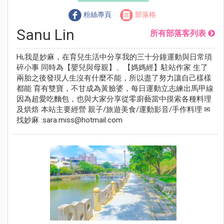
粉絲專頁
部落格
Sanu Lin
所有部落客列表
Hi,我是妙麻，在育兒生活中分享我的三十分鐘運動與日常瑣
碎小事 同時為【嬰兒與母親】、【媽媽經】駐站作家 生了
兩胎之後發現人生沒有什麼不能，所以盡了努力讓自己樣樣
都能 育有雙寶，不甘成為黃臉婆，每日運動立志練出馬甲線
因為超愛吃麵包，也與大家分享從零廚藝當中摸索各種料理
及烘焙 本站主要經營 親子/旅遊美食/運動影音/手作料理 ✉
找妙麻 :
sara.miss@hotmail.com