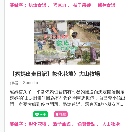
關鍵字：
烘焙食譜
、
巧克力
、
柚子果醬
、
麵包食譜
【媽媽出走日記】彰化花壇》大山牧場
作者：Sanu Lin
宅媽當久了，平常依賴也習慣有司機的接送而決定開始擬定
媽媽的"出走計畫"! 因為有些微的開車恐懼症，自己帶小孩出
門一定要考慮到停車問題、路途遠近、還有景點小朋友喜不
喜歡~ 第一回合選擇大山牧場 ，除了車程距離台中僅需30分
收藏
鐘以外，還能親近大自然覺得挺不賴的! 媽媽我呢決定跨出
心理障礙的第一步才能有勇氣帶雙寶去更多地方探險XD
關鍵字：
彰化花壇
、
親子旅遊
、
免費景點
、
大山牧場