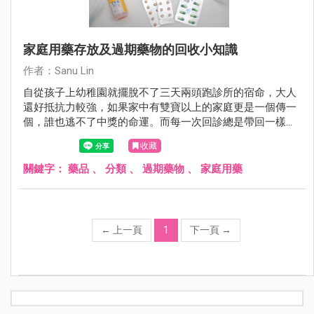
家庭用藥存放及過期藥物的回收小知識
作者：Sanu Lin
自從孩子上幼稚園就擺脫不了三天兩頭跑診所的宿命，大人
還好抵抗力較強，如果家中有雙寶以上的家庭更是一個傳一
個，誰也逃不了中獎的命運。而每一次回診總是帶回一樣的
感冒糖漿、藥膏、藥水或塞劑， 日積月累下，家中就這麼不
收藏
知不覺存放了好多好多藥罐子，每個媽媽總有這麼疑惑過 :
「這些開封後的藥物可以保存多久才是安全?」 「開封過的
關鍵字：
藥品
、
分類
、
過期藥物
、
家庭用藥
藥水沒喝完是否該留到下一次有感冒初兆時再給孩子喝?」
而過期的藥物我們該如何安全回收不造成環境污染? 這篇和
大家分享簡易的居家藥品回收小知識，讓我們一起為地球盡
一份心吧^^
←
上一頁
1
下一頁
→