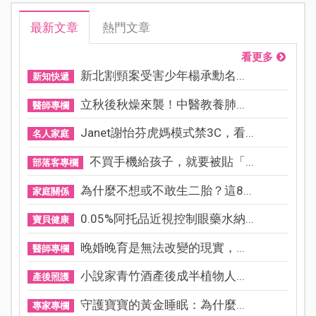
最新文章
熱門文章
看更多
新北割頸案受害少年楊承勳名...
新知快遞
立秋後秋燥來襲！中醫教養肺...
醫師專欄
Janet謝怡芬虎媽模式禁3C，看...
名人家庭
不買手機給孩子，就要被貼「...
部落客專欄
為什麼不想或不敢生二胎？這8...
家庭關係
0.05%阿托品近視控制眼藥水納...
寶貝健康
晚婚晚育是無法改變的現實，...
醫師專欄
小說家青竹酒產後成半植物人...
產後照護
守護寶寶的黃金睡眠：為什麼...
專家專欄