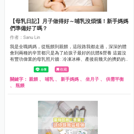
【母乳日記】月子做得好～哺乳沒煩惱！新手媽媽
們準備好了嗎？
作者：Sanu Lin
我是全職媽媽，從瓶餵到親餵，這段路我都走過，深深的體
會到兩種的辛苦都只是為了給孩子最好的抗體&營養 這篇沒
有豐功偉業的母乳照片牆 : 冷凍冰棒、產後前幾天的擠奶的
cc數~通通沒有((哈~ 總覺得那些越看越讓人喪氣~回頭繼續
收藏
盯著胸前兩顆硬奶猛搖頭 相信我~雖然文字可能有點多，但
還是希望能幫助到還在餵母乳所苦的奶娘們!! 加油ㄚ~~~~
關鍵字：
親餵
、
哺乳
、
新手媽媽
、
坐月子
、
供需平衡
、
瓶餵