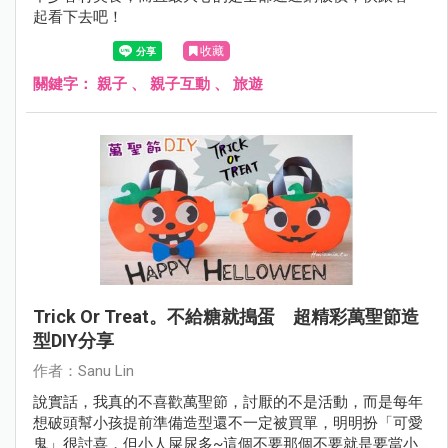
起看下去吧！
收藏
關鍵字：
親子
、
親子互動
、
旅遊
Trick Or Treat。不給糖就搗蛋 超精彩萬聖節造
型DIY分享
作者：Sanu Lin
說實話，我真的不喜歡萬聖節，討厭的不是活動，而是每年
想破頭幫小孩提前準備造型還不一定被買單，明明扮「可愛
鬼」很討喜，但小人屎尿多~這個不要那個不要就是要當小