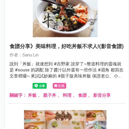
食譜分享》美味料理，好吃丼飯不求人!(影音食譜)
作者：Sanu Lin
說到「丼飯」就連想到 #吉野家 說穿了~整道料理的靈魂就
是 #souse 的調配 除了醬汁以外還有一些作法 #眉角 都寫在
文章裡囉~ 來試試妙麻的 #親子版美味丼飯 保證老公、小孩
都會愛上的賀租咪
收藏
關鍵字：
丼飯
、
親子丼
、
料理
、
食譜
、
影音分享