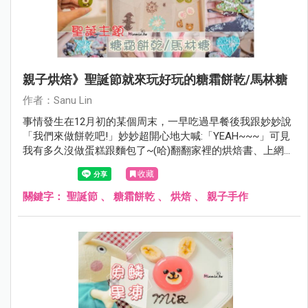
親子烘焙》聖誕節就來玩好玩的糖霜餅乾/馬林糖
作者：Sanu Lin
事情發生在12月初的某個周末，一早吃過早餐後我跟妙妙說
「我們來做餅乾吧!」妙妙超開心地大喊:「YEAH~~~」可見
我有多久沒做蛋糕跟麵包了~(哈)翻翻家裡的烘焙書、上網參
考了許多食譜，雖然沒做過但應該不難，就應景一下來做
收藏
『聖誕節造型的糖霜餅乾』吧！
關鍵字：
聖誕節
、
糖霜餅乾
、
烘焙
、
親子手作