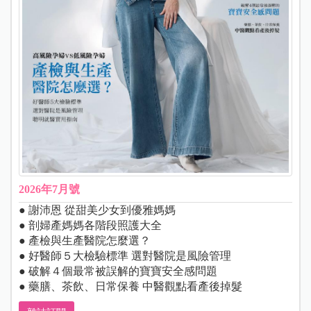
2026年7月號
● 謝沛恩 從甜美少女到優雅媽媽
● 剖婦產媽媽各階段照護大全
● 產檢與生產醫院怎麼選？
● 好醫師５大檢驗標準 選對醫院是風險管理
● 破解４個最常被誤解的寶寶安全感問題
● 藥膳、茶飲、日常保養 中醫觀點看產後掉髮