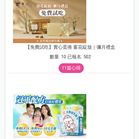
【免費試吃】實心蛋捲 窗花綻放｜彌月禮盒
數量: 10 已報名: 502
11篇心得