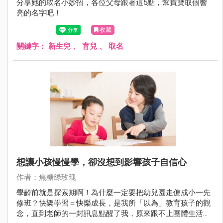
分享她的取名小妙招，各位父母跟著這5點，幫寶寶取個響
亮的名字吧！
收藏
關鍵字：
新生兒
、
育兒
、
取名
想讓小孩慢慢學，卻沒想到影響孩子自信心
作者：焦糖綠玫瑰
學齡前就是探索期啊！為什麼一定要把幼兒園走偏成小一先
修班？快樂學習＝快樂成長，是我所「以為」教育孩子的觀
念，直到老師的一封訊息點醒了我，原來跟不上團體生活的