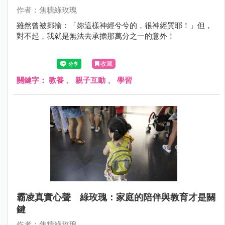
作者：焦糖綠玫瑰
雖然曾被揶揄：「妳這樣神經兮兮的，很神經質耶！」但，
對不起，我就是無法去承擔那萬分之一的意外！
收藏
關鍵字：
教養
、
親子互動
、
學習
霸凌真實心聲 綠玫瑰：家庭的陪伴與教育才是關
鍵
作者：焦糖綠玫瑰