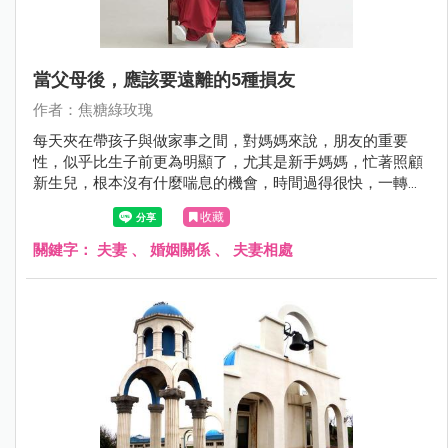
當父母後，應該要遠離的5種損友
作者：焦糖綠玫瑰
每天夾在帶孩子與做家事之間，對媽媽來說，朋友的重要
性，似乎比生子前更為明顯了，尤其是新手媽媽，忙著照顧
新生兒，根本沒有什麼喘息的機會，時間過得很快，一轉眼
驚覺，因為興趣跟話題不再相同，老朋友漸漸離自己越來越
收藏
遠，這時候，必須重新建立起自己的交友圈，但你知道嗎？
當上媽媽以後，任何大小事都會影響家庭，所以你必須要懂
關鍵字：
夫妻
、
婚姻關係
、
夫妻相處
得選擇朋友！