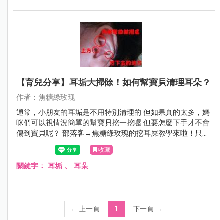
【育兒分享】耳垢大掃除！如何幫寶貝清理耳朵？
作者：焦糖綠玫瑰
通常，小朋友的耳垢是不用特別清理的 但如果真的太多，媽
咪們可以視情況簡單的幫寶貝挖一挖喔 但要怎麼下手才不會
傷到寶貝呢？ 部落客→焦糖綠玫瑰的挖耳屎教學來啦！只要
準備棉花棒＆凡士林就可以開始囉～～～
收藏
關鍵字：
耳垢
、
耳朵
←
上一頁
1
下一頁
→