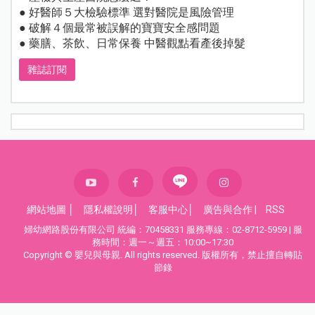
● 好醫師５大檢驗標準 選對醫院是風險管理
● 破解４個最常被誤解的寶寶安全感問題
● 藥膳、茶飲、日常保養 中醫觀點看產後掉髮
雜誌訂閱
網站地圖
│
隱私權說明
│
客服中心
│
廣告與合作
|
RSS
婦幼網路股份有限公司 統編：70458331 服務專線：02-8712-5959 | 服
務時間：週一～週五：10:00~17:30
Copyright © 嬰兒與母親. All rights reserved. 版權所有，禁止擅自轉貼
節錄