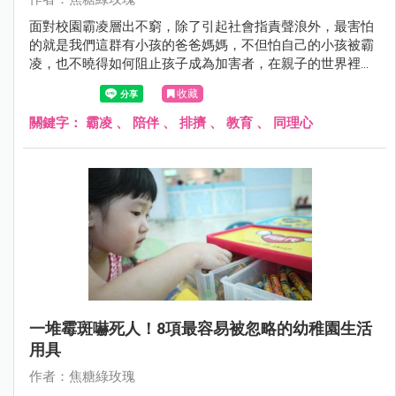
面對校園霸凌層出不窮，除了引起社會指責聲浪外，最害怕
的就是我們這群有小孩的爸爸媽媽，不但怕自己的小孩被霸
凌，也不曉得如何阻止孩子成為加害者，在親子的世界裡，
我們常聽人家分享「怎樣不被霸凌」，但這篇我想從兩邊的
收藏
養成角度做交流。
關鍵字：
霸凌
、
陪伴
、
排擠
、
教育
、
同理心
一堆霉斑嚇死人！8項最容易被忽略的幼稚園生活
用具
作者：焦糖綠玫瑰