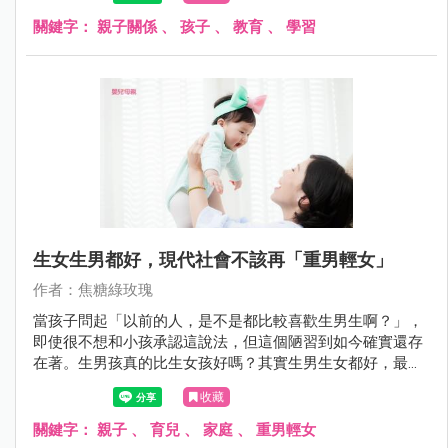
關鍵字：
親子關係
、
孩子
、
教育
、
學習
生女生男都好，現代社會不該再「重男輕女」
作者：焦糖綠玫瑰
當孩子問起「以前的人，是不是都比較喜歡生男生啊？」，
即使很不想和小孩承認這說法，但這個陋習到如今確實還存
在著。生男孩真的比生女孩好嗎？其實生男生女都好，最重
要的是擁有一顆「善良」、「孝心」的孩子最好。
收藏
關鍵字：
親子
、
育兒
、
家庭
、
重男輕女