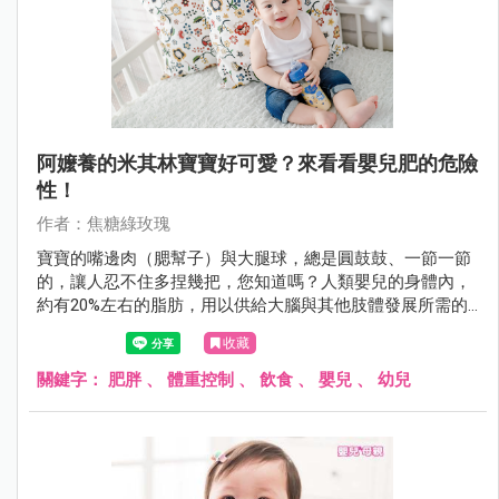
阿嬤養的米其林寶寶好可愛？來看看嬰兒肥的危險
性！
作者：焦糖綠玫瑰
寶寶的嘴邊肉（腮幫子）與大腿球，總是圓鼓鼓、一節一節
的，讓人忍不住多捏幾把，您知道嗎？人類嬰兒的身體內，
約有20%左右的脂肪，用以供給大腦與其他肢體發展所需的
熱量，大約到了1歲，寶寶的嬰兒肥會漸漸消失，雖然看起
收藏
來比較沒那麼討喜，但如果寶寶繼續米其林下去，可是會有
負面影響的。
關鍵字：
肥胖
、
體重控制
、
飲食
、
嬰兒
、
幼兒