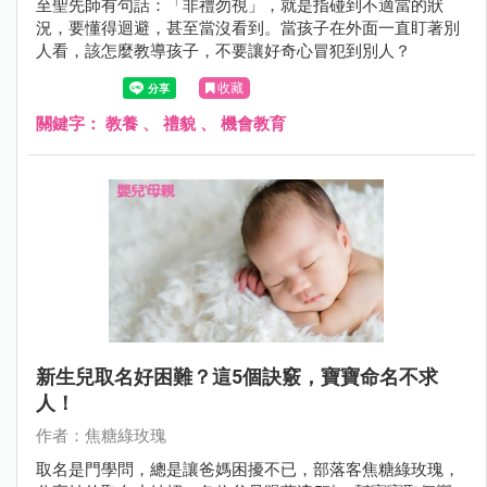
至聖先師有句話：「非禮勿視」，就是指碰到不適當的狀
況，要懂得迴避，甚至當沒看到。當孩子在外面一直盯著別
人看，該怎麼教導孩子，不要讓好奇心冒犯到別人？
收藏
關鍵字：
教養
、
禮貌
、
機會教育
新生兒取名好困難？這5個訣竅，寶寶命名不求
人！
作者：焦糖綠玫瑰
取名是門學問，總是讓爸媽困擾不已，部落客焦糖綠玫瑰，