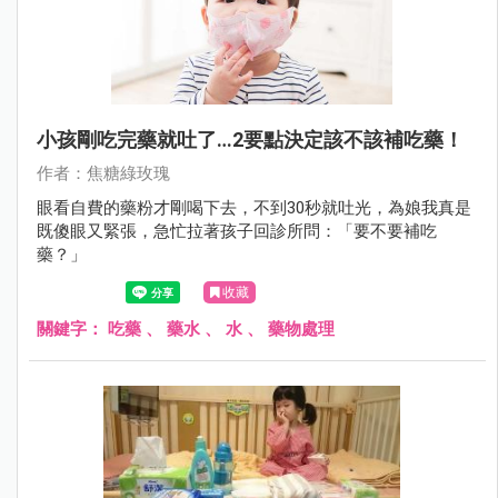
小孩剛吃完藥就吐了…2要點決定該不該補吃藥！
作者：焦糖綠玫瑰
眼看自費的藥粉才剛喝下去，不到30秒就吐光，為娘我真是
既傻眼又緊張，急忙拉著孩子回診所問：「要不要補吃
藥？」
收藏
關鍵字：
吃藥
、
藥水
、
水
、
藥物處理