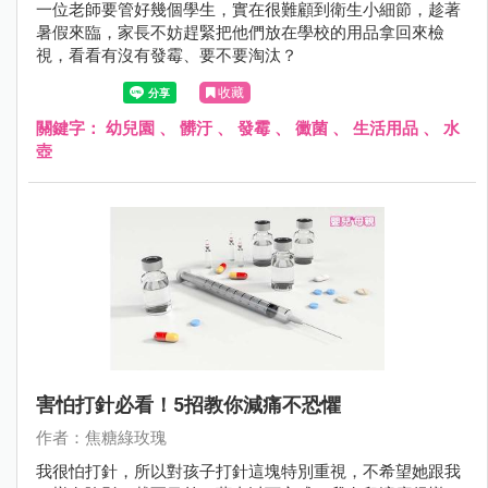
一位老師要管好幾個學生，實在很難顧到衛生小細節，趁著
暑假來臨，家長不妨趕緊把他們放在學校的用品拿回來檢
視，看看有沒有發霉、要不要淘汰？
收藏
關鍵字：
幼兒園
、
髒汙
、
發霉
、
黴菌
、
生活用品
、
水
壺
害怕打針必看！5招教你減痛不恐懼
作者：焦糖綠玫瑰
我很怕打針，所以對孩子打針這塊特別重視，不希望她跟我