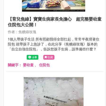
【育兒焦綠】寶寶生病家長免擔心 超完整嬰幼童
住院包大公開！
作者：焦糖綠玫瑰
1個人帶孩子生活 所有照顧我得全部扛起，常常半夜揹著住
院包 就帶孩子上急診了，在此分享《焦糖綠玫瑰》版本的
「自立自強住院包」，告訴您孩子生病，該準備些什麼？
收藏
關鍵字：
嬰幼童
、
住院包