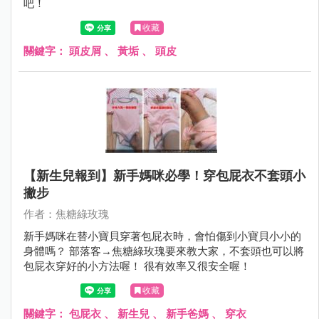
吧！
收藏
關鍵字：
頭皮屑
、
黃垢
、
頭皮
【新生兒報到】新手媽咪必學！穿包屁衣不套頭小
撇步
作者：焦糖綠玫瑰
新手媽咪在替小寶貝穿著包屁衣時，會怕傷到小寶貝小小的
身體嗎？ 部落客→焦糖綠玫瑰要來教大家，不套頭也可以將
包屁衣穿好的小方法喔！ 很有效率又很安全喔！
收藏
關鍵字：
包屁衣
、
新生兒
、
新手爸媽
、
穿衣