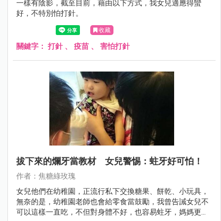
一樣有陰影，截至目前，藉由以下方式，我女兒適應得蠻
好，不特別怕打針。
收藏
關鍵字：
打針
、
疫苗
、
害怕打針
拔下來的爛牙當教材 女兒警惕：蛀牙好可怕！
作者：焦糖綠玫瑰
女兒他們在幼稚園，正流行私下交換糖果、餅乾、小玩具，
無奈的是，幼稚園老師也會給零食當鼓勵，我曾告誡女兒不
可以這樣一直吃，不但對身體不好，也容易蛀牙，媽媽更怕