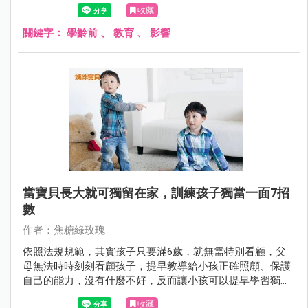
腳步，也會不知不覺影響到孩子的「自尊心」。
收藏
關鍵字：
學齡前
、
教育
、
影響
當寶貝長大就可獨留在家，訓練孩子獨當一面7招
數
作者：焦糖綠玫瑰
依照法規規範，其實孩子只要滿6歲，就無需特別看顧，父
母無法時時刻刻看顧孩子，提早教導給小孩正確照顧、保護
自己的能力，沒有什麼不好，反而讓小孩可以提早學習獨當
一面！
收藏