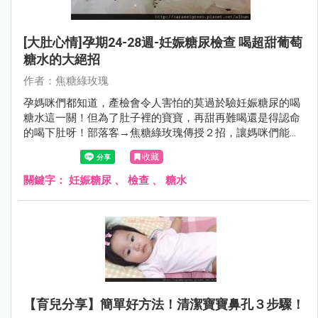
[大肚心情]孕期24-28週-妊娠糖尿檢查 喝超甜葡萄
糖水的大絕招
作者：焦糖綠玫瑰
孕媽咪們都知道，產檢會令人害怕的莫過於驗妊娠糖尿的喝
糖水這一關！但為了肚子裡的寶寶，再甜再難喝還是得認命
的喝下肚呀！部落客→焦糖綠玫瑰傳授２招，讓媽咪們能夠
輕鬆面對糖水，不再害怕唷！
收藏
關鍵字：
妊娠糖尿
、
檢查
、
糖水
【育兒分享】簡單好方法！清潔寶寶鼻孔３步驟！