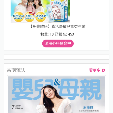
【免費體驗】森活舒敏兒童益生菌
數量: 10 已報名: 453
試用心得撰寫中
當期雜誌
看更多