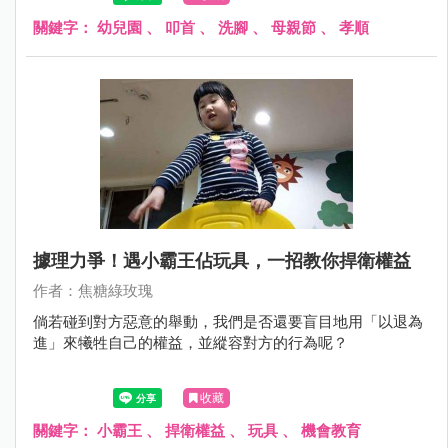
關鍵字：
幼兒園
、
叩首
、
洗腳
、
母親節
、
孝順
據理力爭！遇小霸王佔玩具，一招教你捍衛權益
作者：焦糖綠玫瑰
倘若碰到對方惡意的舉動，我們是否還要盲目地用「以退為
進」來犧牲自己的權益，並縱容對方的行為呢？
收藏
關鍵字：
小霸王
、
捍衛權益
、
玩具
、
機會教育