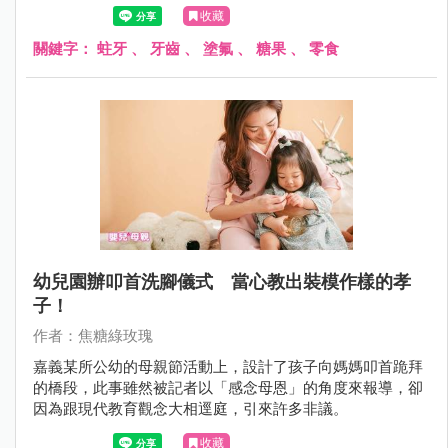
是陌生人刻意給的有毒食物，但她仍禁不起誘惑，常常從口
收藏
袋掏出來路不明的小零嘴。
關鍵字：
蛀牙
、
牙齒
、
塗氟
、
糖果
、
零食
幼兒園辦叩首洗腳儀式 當心教出裝模作樣的孝
子！
作者：焦糖綠玫瑰
嘉義某所公幼的母親節活動上，設計了孩子向媽媽叩首跪拜
的橋段，此事雖然被記者以「感念母恩」的角度來報導，卻
因為跟現代教育觀念大相逕庭，引來許多非議。
收藏