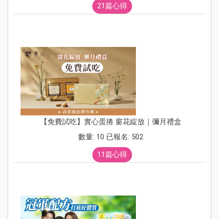
21篇心得
【免費試吃】實心蛋捲 窗花綻放｜彌月禮盒
數量: 10 已報名: 502
11篇心得