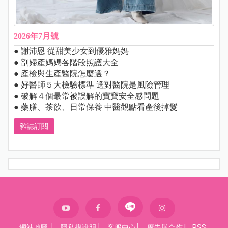
2026年7月號
● 謝沛恩 從甜美少女到優雅媽媽
● 剖婦產媽媽各階段照護大全
● 產檢與生產醫院怎麼選？
● 好醫師５大檢驗標準 選對醫院是風險管理
● 破解４個最常被誤解的寶寶安全感問題
● 藥膳、茶飲、日常保養 中醫觀點看產後掉髮
雜誌訂閱
網站地圖
│
隱私權說明
│
客服中心
│
廣告與合作
|
RSS