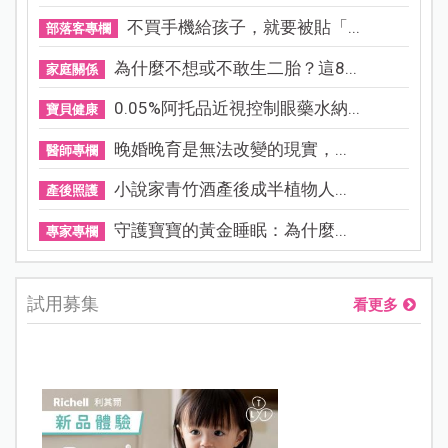
不買手機給孩子，就要被貼「...
部落客專欄
為什麼不想或不敢生二胎？這8...
家庭關係
0.05%阿托品近視控制眼藥水納...
寶貝健康
晚婚晚育是無法改變的現實，...
醫師專欄
小說家青竹酒產後成半植物人...
產後照護
守護寶寶的黃金睡眠：為什麼...
專家專欄
試用募集
看更多