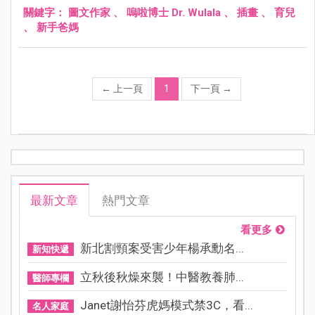
關鍵字：
圖文作家
、
嗚啦博士 Dr. Wulala
、
插畫
、
育兒
、
新手爸媽
←
上一頁
1
下一頁
→
最新文章
熱門文章
看更多
新北割頸案受害少年楊承勳名...
新知快遞
立秋後秋燥來襲！中醫教養肺...
醫師專欄
Janet謝怡芬虎媽模式禁3C，看...
名人家庭