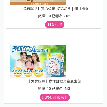
【免費試吃】實心蛋捲 窗花綻放｜彌月禮盒
數量: 10 已報名: 502
11篇心得
【免費體驗】森活舒敏兒童益生菌
數量: 10 已報名: 453
試用心得撰寫中