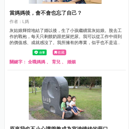
當媽媽後，會不會也忘了自己？
作者：L媽
灰姑娘輝煌地結了婚以後，生了小孩繼續當灰姑娘。脫去工
作的戰袍，每天只剩餵奶跟把屎把尿。我可以從工作中得到
的價值感、成就感沒了。我所擁有的專業，似乎也不是這麼
重要。連我最喜歡彈的琴，也很少再碰了。「灰姑娘」從此
收藏
成了「灰大嬸」難免都會有種失去自我價值的失落感。
關鍵字：
全職媽媽
、
育兒
、
婚姻
原來我也不小心讓管教成為宣洩情緒的藉口