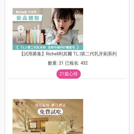
【試用募集】Richell利其爾 T.L.I第二代乳牙刷系列
數量: 21 已報名: 432
21篇心得