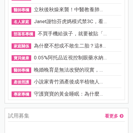
立秋後秋燥來襲！中醫教養肺...
醫師專欄
Janet謝怡芬虎媽模式禁3C，看...
名人家庭
不買手機給孩子，就要被貼「...
部落客專欄
為什麼不想或不敢生二胎？這8...
家庭關係
0.05%阿托品近視控制眼藥水納...
寶貝健康
晚婚晚育是無法改變的現實，...
醫師專欄
小說家青竹酒產後成半植物人...
產後照護
守護寶寶的黃金睡眠：為什麼...
專家專欄
試用募集
看更多