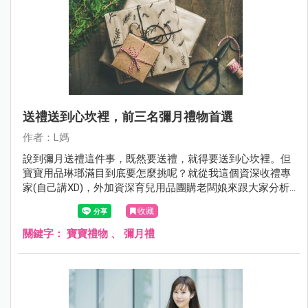
送禮送到心坎裡，前三名彌月禮物首選
作者：L媽
說到彌月送禮這件事，既然要送禮，就得要送到心坎裡。但
寶寶用品琳瑯滿目到底要怎麼挑呢？就從我這個資深收禮專
家(自己講XD)，外加資深育兒用品團購老闆娘來跟大家分析
一下吧！好的禮物可以增進關係，不管用多久，讓對方看到
收藏
您的禮物就會心存感激。不好的禮物，除了會增加對方的困
擾，還有可能損害寶寶健康呢！
關鍵字：
寶寶禮物
、
彌月禮