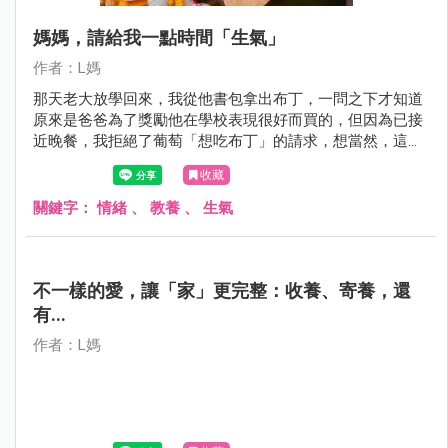
媽媽，請給我一點時間「生氣」
作者：L媽
那天老大放學回來，我從他書包拿出布丁，一問之下才知道
原來是爸爸為了獎勵他在學校表現很好而買的，但因為已接
近晚餐，我拒絕了葡萄「想吃布丁」的請求，想當然，這小
子便開始「鬧脾氣」。
收藏
關鍵字：
情緒
、
教養
、
生氣
不一樣的愛，讓「家」更完整：收養、寄養，還
有...
作者：L媽