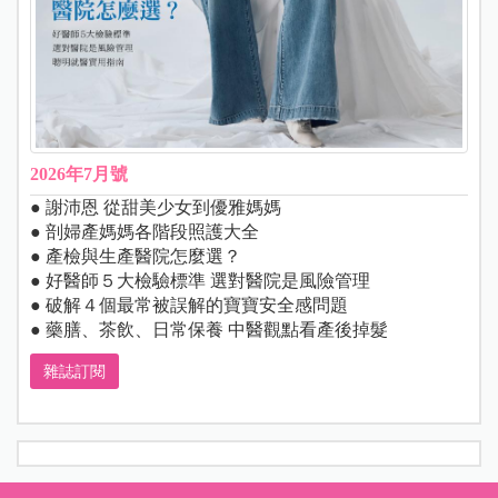
2026年7月號
● 謝沛恩 從甜美少女到優雅媽媽
● 剖婦產媽媽各階段照護大全
● 產檢與生產醫院怎麼選？
● 好醫師５大檢驗標準 選對醫院是風險管理
● 破解４個最常被誤解的寶寶安全感問題
● 藥膳、茶飲、日常保養 中醫觀點看產後掉髮
雜誌訂閱