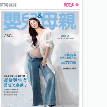
當期雜誌
看更多