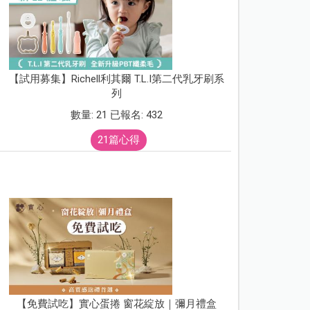
【試用募集】Richell利其爾 T.L.I第二代乳牙刷系
列
數量: 21 已報名: 432
21篇心得
【免費試吃】實心蛋捲 窗花綻放｜彌月禮盒