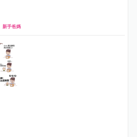
、
新手爸媽