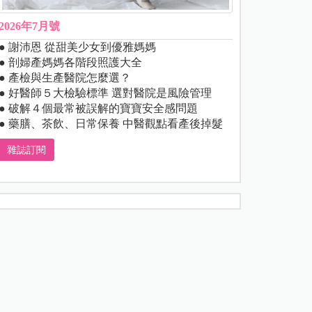
2026年7月號
● 謝沛恩 從甜美少女到優雅媽媽
● 剖婦產媽媽各階段照護大全
● 產檢與生產醫院怎麼選？
● 好醫師５大檢驗標準 選對醫院是風險管理
● 破解４個最常被誤解的寶寶安全感問題
● 藥膳、茶飲、日常保養 中醫觀點看產後掉髮
雜誌訂閱