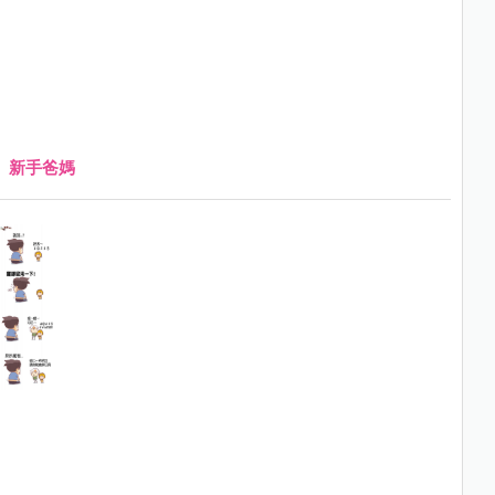
、
新手爸媽