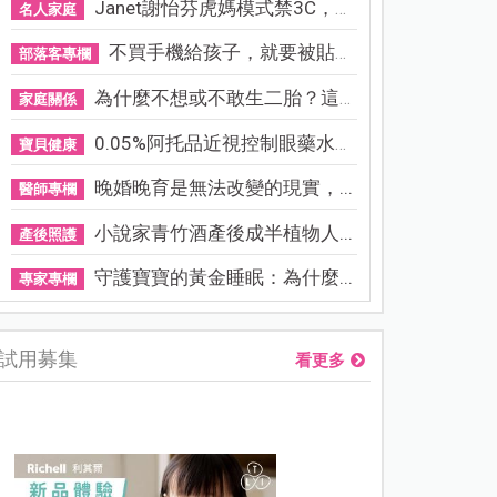
Janet謝怡芬虎媽模式禁3C，看...
名人家庭
不買手機給孩子，就要被貼「...
部落客專欄
為什麼不想或不敢生二胎？這8...
家庭關係
0.05%阿托品近視控制眼藥水納...
寶貝健康
晚婚晚育是無法改變的現實，...
醫師專欄
小說家青竹酒產後成半植物人...
產後照護
守護寶寶的黃金睡眠：為什麼...
專家專欄
試用募集
看更多