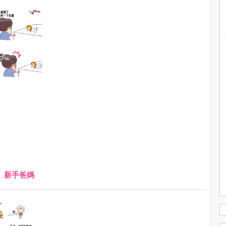
、
新手爸媽