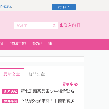
私權說明
。
我知道了
登入|註冊
師
採購年鑑
寵粉月月抽
最新文章
熱門文章
看更多
新北割頸案受害少年楊承勳名...
新知快遞
立秋後秋燥來襲！中醫教養肺...
醫師專欄