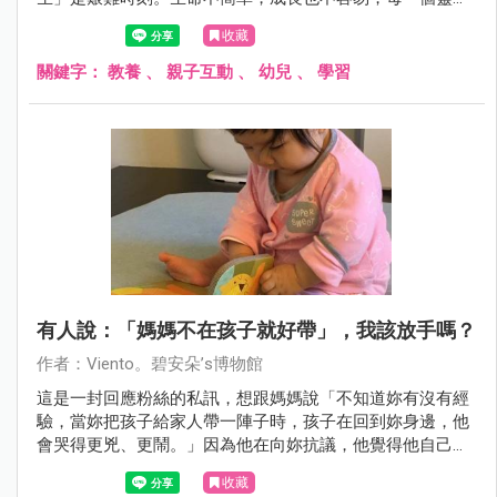
都是鼓足勇氣而來，必定要帶著意義而歸。
收藏
關鍵字：
教養
、
親子互動
、
幼兒
、
學習
有人說：「媽媽不在孩子就好帶」，我該放手嗎？
作者：Viento。碧安朵’s博物館
這是一封回應粉絲的私訊，想跟媽媽說「不知道妳有沒有經
驗，當妳把孩子給家人帶一陣子時，孩子在回到妳身邊，他
會哭得更兇、更鬧。」因為他在向妳抗議，他覺得他自己被
妳丟下了。我是無後援媽媽，當時長輩也質疑是我一直抱，
收藏
全親餵，才造成艷寶是高需求，也曾說過類似的話...