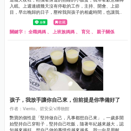
入眠。上週連續幾天沒有停歇的工作，主持、開會、上節
目，早出晚歸的日子，壓榨我與孩子的相處時間，也讓我的
心情變得侷促不安。
收藏
關鍵字：
全職媽媽
、
上班族媽媽
、
育兒
、
親子關係
孩子，我放手讓你自己來，但前提是你準備好了
作者：Viento。碧安朵’s博物館
艷寶的個性是「堅持做自己，凡事都想自己來」，一歲多開
始堅持自己穿鞋子，堅持自己吃飯，隨著年紀越來越大，認
知越來越好，想自己做的事情也越來越多。我一向是用耐心