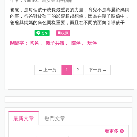
作者：Viento。碧安朵’s博物館
爸爸，是每個孩子成長最重要的力量，育兒不是專屬於媽媽
的事，爸爸對於孩子的影響超越想像，因為在親子關係中，
爸爸與媽媽的角色同樣重要，而且在不同的面向引導孩子的
長整與發展。
收藏
關鍵字：
爸爸
、
親子共讀
、
陪伴
、
玩伴
←
上一頁
1
2
下一頁
→
最新文章
熱門文章
看更多