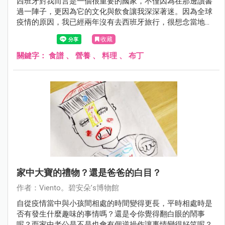
西班牙對我而言是一個很重要的國家，不僅因為在那邊讀書
過一陣子，更因為它的文化與飲食讓我深深著迷。因為全球
疫情的原因，我已經兩年沒有去西班牙旅行，很想念當地的
飲食。所以開始在家複製自己喜歡的當地口味，過程中當然
收藏
也會將某些口味調整成自己能接受的，尤其是甜點。
關鍵字：
食譜
、
營養
、
料理
、
布丁
家中大寶的禮物？還是爸爸的白目？
作者：Viento。碧安朵’s博物館
自從疫情當中與小孩間相處的時間變得更長，平時相處時是
否有發生什麼趣味的事情嗎？還是令你覺得翻白眼的鬧事
呢？而家中老公是不是也會有個逆操作讓事情變得好笑呢？