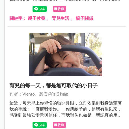
陪伴，等待她自己完成，只要是不趕時間的情況下，我都能
收藏
從容以對。因為我知道，她喜歡完成後的成就感，喜歡我和
狼爸對她露出讚許的笑容。不過，小妮子得失心重的症頭，
關鍵字：
親子教養
、
育兒生活
、
親子關係
從幼兒時期就表露無遺，所以她不喜歡猜拳，因為猜拳是無
法自己控制輸贏的事情。
育兒的每一天，都是無可取代的小日子
作者：Viento。碧安朵’s博物館
最近，每天早上你惺忪的張開睡眼，立刻依偎到我身邊牽著
我的手說：「麻麻我愛妳。」你所給予的，是我有生以來，
感受到最強烈愛意與信任，而我對你也如是。我認真的用各
種形式記錄下你每個成長瞬間，不為什麼，只是怕我年老
收藏
後，會忘記這些珍貴的記憶，忘記我跟你之間那些私密的點