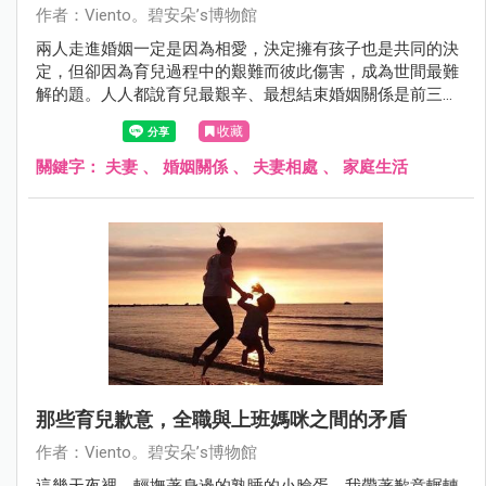
作者：Viento。碧安朵’s博物館
兩人走進婚姻一定是因為相愛，決定擁有孩子也是共同的決
定，但卻因為育兒過程中的艱難而彼此傷害，成為世間最難
解的題。人人都說育兒最艱辛、最想結束婚姻關係是前三
年，撐住了就海闊天空。其實，我的育兒和婚姻之路走到如
收藏
今第四年，說實話也並非就此海闊天空，而是關關難還是要
關關過。
關鍵字：
夫妻
、
婚姻關係
、
夫妻相處
、
家庭生活
那些育兒歉意，全職與上班媽咪之間的矛盾
作者：Viento。碧安朵’s博物館
這幾天夜裡，輕撫著身邊的熟睡的小臉蛋，我帶著歉意輾轉