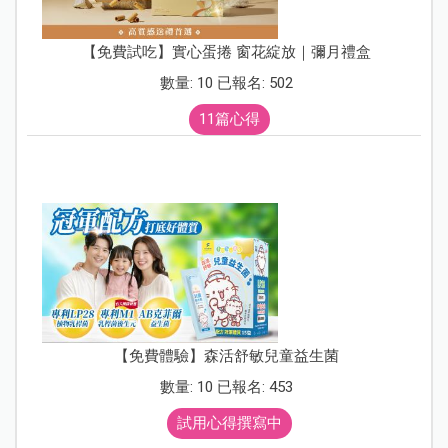
【免費試吃】實心蛋捲 窗花綻放｜彌月禮盒
數量: 10 已報名: 502
11篇心得
【免費體驗】森活舒敏兒童益生菌
數量: 10 已報名: 453
試用心得撰寫中