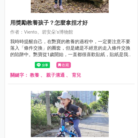
用獎勵教養孩子？怎麼拿捏才好
作者：Viento。碧安朵’s博物館
我時時提醒自己，在艷寶的教養的過程中，一定要注意不要
落入「條件交換」的圈套，但是總是不經意的走入條件交換
的陷阱中。艷寶從1歲開始，一直都很喜歡貼紙，貼紙是我
哄她不哭的小把戲之一，所以我的錢包裡總是會準備很多小
收藏
貼紙，就是診所裡的塑膠桶裡的那種貼紙。這些貼紙不僅可
以安撫艷寶，也幫艷寶在交朋友更順利，因為她會拿貼紙去
關鍵字：
教養
、
親子溝通
、
育兒
破冰，甚至有時，貼紙也可以安撫路邊陌生卻正在哭泣孩
子。所以我總是有很多的貼紙(笑)，而我也總覺得貼紙是無
傷大雅的安撫工具、獎勵物品。