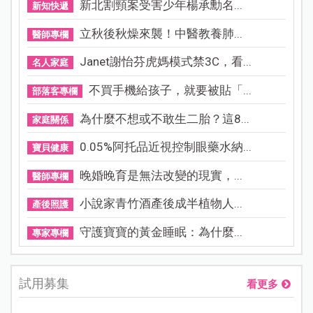
新北割頸案受害少年楊承勳名...
新知快遞
立秋後秋燥來襲！中醫教養肺...
醫師專欄
Janet謝怡芬虎媽模式禁3C，看...
名人家庭
不買手機給孩子，就要被貼「...
部落客專欄
為什麼不想或不敢生二胎？這8...
家庭關係
0.05%阿托品近視控制眼藥水納...
寶貝健康
晚婚晚育是無法改變的現實，...
醫師專欄
小說家青竹酒產後成半植物人...
產後照護
守護寶寶的黃金睡眠：為什麼...
專家專欄
試用募集
看更多