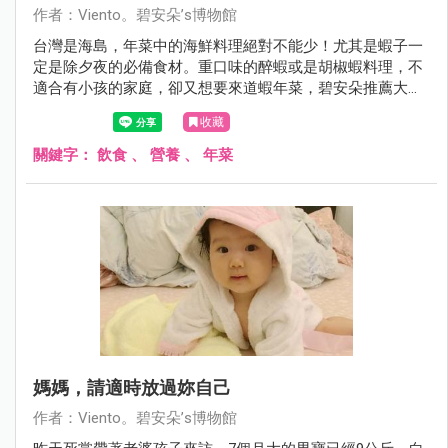
作者：Viento。碧安朵’s博物館
台灣是海島，年菜中的海鮮料理絕對不能少！尤其是蝦子一
定是除夕夜的必備食材。重口味的醉蝦或是胡椒蝦料理，不
適合有小孩的家庭，卻又想要來道蝦年菜，碧安朵推薦大人
小孩都喜歡的「鳳梨蝦球」！
收藏
關鍵字：
飲食
、
營養
、
年菜
媽媽，請適時放過妳自己
作者：Viento。碧安朵’s博物館