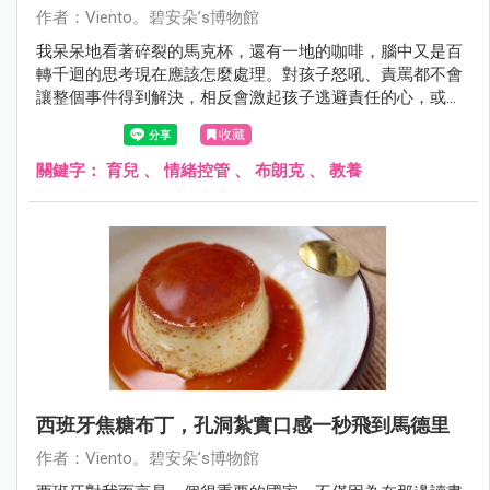
作者：Viento。碧安朵’s博物館
我呆呆地看著碎裂的馬克杯，還有一地的咖啡，腦中又是百
轉千迴的思考現在應該怎麼處理。對孩子怒吼、責罵都不會
讓整個事件得到解決，相反會激起孩子逃避責任的心，或是
未來對於做錯事情的選擇隱瞞。
收藏
關鍵字：
育兒
、
情緒控管
、
布朗克
、
教養
西班牙焦糖布丁，孔洞紮實口感一秒飛到馬德里
作者：Viento。碧安朵’s博物館