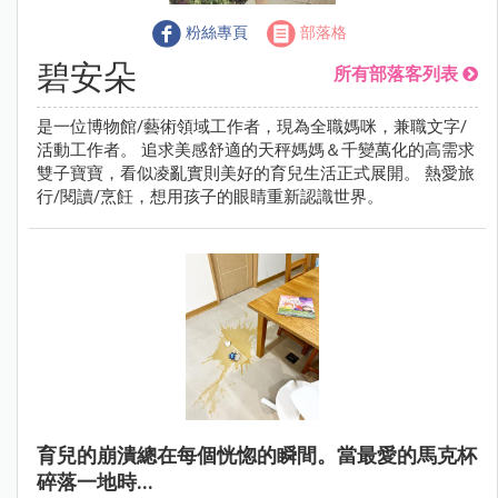
粉絲專頁
部落格
碧安朵
所有部落客列表
是一位博物館/藝術領域工作者，現為全職媽咪，兼職文字/
活動工作者。 追求美感舒適的天秤媽媽＆千變萬化的高需求
雙子寶寶，看似凌亂實則美好的育兒生活正式展開。 熱愛旅
行/閱讀/烹飪，想用孩子的眼睛重新認識世界。
育兒的崩潰總在每個恍惚的瞬間。當最愛的馬克杯
碎落一地時...