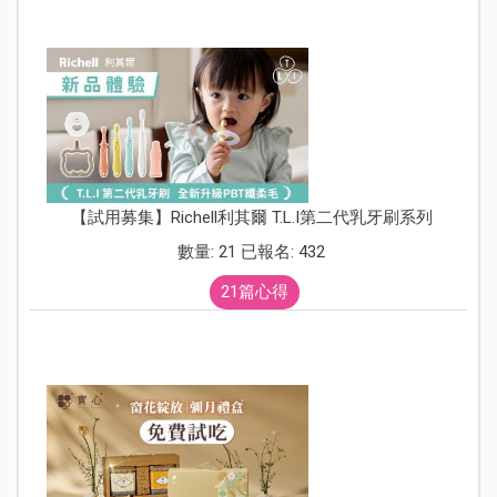
【試用募集】Richell利其爾 T.L.I第二代乳牙刷系列
數量: 21 已報名: 432
21篇心得