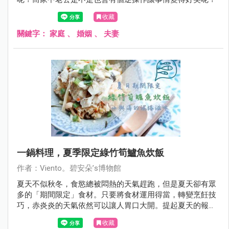
收藏
關鍵字：
家庭
、
婚姻
、
夫妻
一鍋料理，夏季限定綠竹筍鱸魚炊飯
作者：Viento。碧安朵’s博物館
夏天不似秋冬，食慾總被悶熱的天氣趕跑，但是夏天卻有眾
多的「期間限定」食材。只要將食材運用得當，轉變烹飪技
巧，赤炎炎的天氣依然可以讓人胃口大開。提起夏天的報信
食材，「綠竹筍」一定當仁不讓的挺身而出，它比蟬叫聲還
收藏
早嶄露頭角，告訴饕客夏日已然來臨。我喜歡蹲在人聲鼎沸