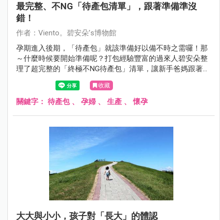
最完整、不NG「待產包清單」，跟著準備準沒
錯！
作者：Viento。碧安朵’s博物館
孕期進入後期，「待產包」就該準備好以備不時之需囉！那
～什麼時候要開始準備呢？打包經驗豐富的過來人碧安朵整
理了超完整的「終極不NG待產包」清單，讓新手爸媽跟著準
備不擔心！
收藏
關鍵字：
待產包
、
孕婦
、
生產
、
懷孕
大大與小小，孩子對「長大」的體認