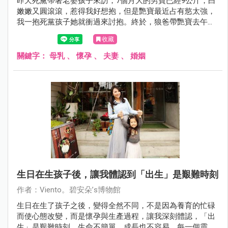
昨天死黨帶著老婆孩子來訪，7個月大的男寶已經9公斤，白
嫩嫩又圓滾滾，惹得我好想抱，但是艷寶最近占有慾太強，
我一抱死黨孩子她就衝過來討抱。終於，狼爸帶艷寶去午
睡，我們才有點時間好好聊聊。死黨感謝我在他們剛進月子
收藏
中心時，給他們關於哺乳的建議，讓他們感到獲得救贖。我
看著他老婆說：「要適時放過自己！」
關鍵字：
母乳
、
懷孕
、
夫妻
、
婚姻
生日在生孩子後，讓我體認到「出生」是艱難時刻
作者：Viento。碧安朵’s博物館
生日在生了孩子之後，變得全然不同，不是因為養育的忙碌
而使心態改變，而是懷孕與生產過程，讓我深刻體認，「出
生」是艱難時刻。生命不簡單，成長也不容易，每一個靈魂