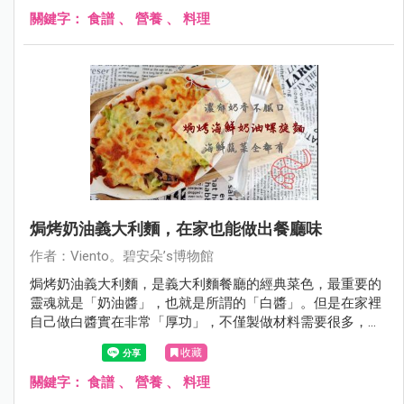
的傳統市場角落，細細的挑著綠竹筍，輕輕撥開筍殼上的泥
關鍵字：
食譜
、
營養
、
料理
土，看到中意的就帶回家。綠竹筍可以蒸、煮、炒，不論是
單吃或是搭配其他食材都很清甜爽口，是我們一家人的最
愛。
焗烤奶油義大利麵，在家也能做出餐廳味
作者：Viento。碧安朵’s博物館
焗烤奶油義大利麵，是義大利麵餐廳的經典菜色，最重要的
靈魂就是「奶油醬」，也就是所謂的「白醬」。但是在家裡
自己做白醬實在非常「厚功」，不僅製做材料需要很多，做
好的白醬也不能久放。後來，我發現可以用市售的「白醬料
收藏
理塊」輕鬆做出奶油醬料理！這篇食譜文教大家「五步驟」
做出「焗烤海鮮奶油義大利麵」，絕對和餐廳一樣好吃。
關鍵字：
食譜
、
營養
、
料理