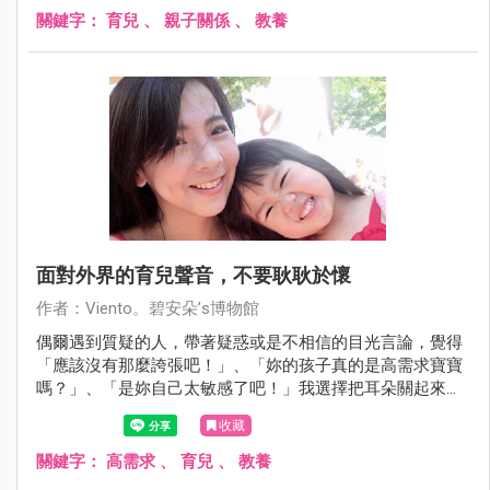
點滴滴，忘記你說過這世界上你最愛我。我知道自己不完
關鍵字：
育兒
、
親子關係
、
教養
美，但是我依然想做你最棒的媽媽。
面對外界的育兒聲音，不要耿耿於懷
作者：Viento。碧安朵’s博物館
偶爾遇到質疑的人，帶著疑惑或是不相信的目光言論，覺得
「應該沒有那麼誇張吧！」、「妳的孩子真的是高需求寶寶
嗎？」、「是妳自己太敏感了吧！」我選擇把耳朵關起來，
因為他人的言論最會干擾媽媽的心，只有媽媽自己才知道自
收藏
己經歷過什麼，旁人的三言兩語不過是看熱鬧閒嗑牙，因為
他們不用對妳或是對妳的孩子負責。
關鍵字：
高需求
、
育兒
、
教養