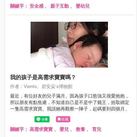
關鍵字：
安全感
、
親子互動
、
嬰幼兒
我的孩子是高需求寶寶嗎？
作者：Viento。碧安朵’s博物館
最近，有位好友的兒子滿月。因為孩子口慾強又很愛抱抱，
所以朋友有點焦慮，不知道自己是不是中了籤王，拾取綁定
一隻高需求寶寶。我請她再觀察一陣子，起碼要到四個月大
後才能判定，因為寶寶的個性在四~六個月大的時候才會更
收藏
明顯。我也是一直堅持到艷寶四個月大，才願意接受豔寶是
高需求寶寶，進而轉變所有的照顧模式。
關鍵字：
高需求寶寶
、
嬰兒
、
教養
、
育兒