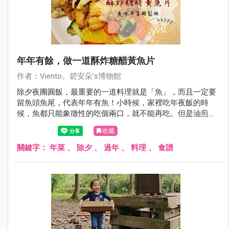
年年有餘，做一道酥炸糖醋黃魚片
作者：Viento。碧安朵’s博物館
除夕夜團圓飯，最重要的一道料理就是「魚」，而且一定要
留魚頭魚尾，代表年年有魚！小時候，家裡吃年夜飯的時
候，魚都只能象徵性的吃個兩口，就不能再吃。但是油煎的
魚只要放隔餐或是隔夜，就會有很重的腥味，變得非常不美
收藏
味。當了媳婦之後，就一直思考著，是否能將魚料理變得更
美味，但是又能夠順應習俗。後來發現，只要請魚店老闆幫
關鍵字：
年菜
、
除夕
、
過年
、
料理
、
食譜
個忙，就可以輕鬆順利煮出符合習俗，又美味的魚料理
喔！ 分享給大家這一道「酥炸糖醋黃魚片」，酸酸甜甜好下
飯，大人小孩都喜歡，而且顏色又喜氣，非常適合過年喔！