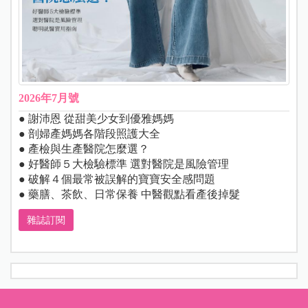
2026年7月號
● 謝沛恩 從甜美少女到優雅媽媽
● 剖婦產媽媽各階段照護大全
● 產檢與生產醫院怎麼選？
● 好醫師５大檢驗標準 選對醫院是風險管理
● 破解４個最常被誤解的寶寶安全感問題
● 藥膳、茶飲、日常保養 中醫觀點看產後掉髮
雜誌訂閱