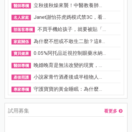
立秋後秋燥來襲！中醫教養肺...
醫師專欄
Janet謝怡芬虎媽模式禁3C，看...
名人家庭
不買手機給孩子，就要被貼「...
部落客專欄
為什麼不想或不敢生二胎？這8...
家庭關係
0.05%阿托品近視控制眼藥水納...
寶貝健康
晚婚晚育是無法改變的現實，...
醫師專欄
小說家青竹酒產後成半植物人...
產後照護
守護寶寶的黃金睡眠：為什麼...
專家專欄
試用募集
看更多