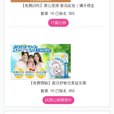
【免費試吃】實心蛋捲 窗花綻放｜彌月禮盒
數量: 10 已報名: 502
11篇心得
【免費體驗】森活舒敏兒童益生菌
數量: 10 已報名: 453
試用心得撰寫中