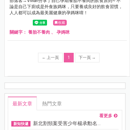
部落客→Vivian分享了自己孕期養胎不養肉的飲食原則~ 不
論是自己下廚或是外食族媽咪，只要養成良好的飲食習慣，
人人都可以成為最美麗健康的孕媽咪唷！
收藏
關鍵字：
養胎不養肉
、
孕媽咪
←
上一頁
1
下一頁
→
最新文章
熱門文章
看更多
新北割頸案受害少年楊承勳名...
新知快遞