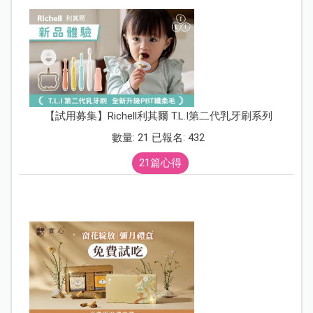
【試用募集】Richell利其爾 T.L.I第二代乳牙刷系列
數量: 21 已報名: 432
21篇心得