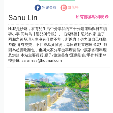
粉絲專頁
部落格
Sanu Lin
所有部落客列表
Hi,我是妙麻，在育兒生活中分享我的三十分鐘運動與日常瑣
碎小事 同時為【嬰兒與母親】、【媽媽經】駐站作家 生了
兩胎之後發現人生沒有什麼不能，所以盡了努力讓自己樣樣
都能 育有雙寶，不甘成為黃臉婆，每日運動立志練出馬甲線
因為超愛吃麵包，也與大家分享從零廚藝當中摸索各種料理
及烘焙 本站主要經營 親子/旅遊美食/運動影音/手作料理 ✉
找妙麻 :
sara.miss@hotmail.com