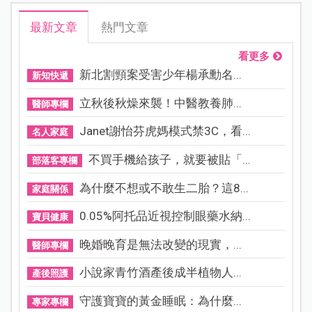
最新文章
熱門文章
看更多
新北割頸案受害少年楊承勳名...
新知快遞
立秋後秋燥來襲！中醫教養肺...
醫師專欄
Janet謝怡芬虎媽模式禁3C，看...
名人家庭
不買手機給孩子，就要被貼「...
部落客專欄
為什麼不想或不敢生二胎？這8...
家庭關係
0.05%阿托品近視控制眼藥水納...
寶貝健康
晚婚晚育是無法改變的現實，...
醫師專欄
小說家青竹酒產後成半植物人...
產後照護
守護寶寶的黃金睡眠：為什麼...
專家專欄