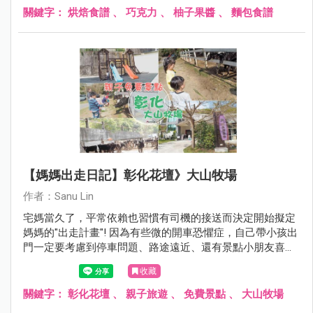
關鍵字：
烘焙食譜
、
巧克力
、
柚子果醬
、
麵包食譜
【媽媽出走日記】彰化花壇》大山牧場
作者：Sanu Lin
宅媽當久了，平常依賴也習慣有司機的接送而決定開始擬定
媽媽的"出走計畫"! 因為有些微的開車恐懼症，自己帶小孩出
門一定要考慮到停車問題、路途遠近、還有景點小朋友喜不
喜歡~ 第一回合選擇大山牧場 ，除了車程距離台中僅需30分
收藏
鐘以外，還能親近大自然覺得挺不賴的! 媽媽我呢決定跨出
心理障礙的第一步才能有勇氣帶雙寶去更多地方探險XD
關鍵字：
彰化花壇
、
親子旅遊
、
免費景點
、
大山牧場