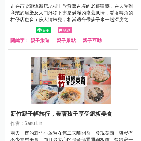
走在苗栗獅潭新店老街上欣賞著古樸的老舊建築，在未受到
商業的喧染及人口外移下盡是滿滿的懷舊風情，看著轉角的
柑仔店也多了份人情味兒，相當適合帶孩子來一趟深度之旅
唷！
收藏
關鍵字：
親子旅遊
、
親子景點
、
親子互動
新竹親子輕旅行，帶著孩子享受銅板美食
作者：Sanu Lin
兩天一夜的新竹小旅遊在第二天離開前，發現關西一帶就有
不少眷村美食，而且最大心的是全部通通銅板價，快跟著一