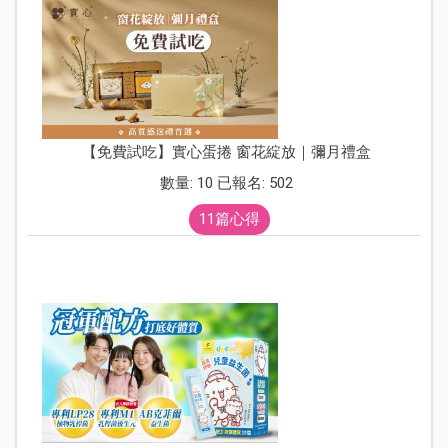
【免費試吃】實心蛋捲 窗花綻放｜彌月禮盒
數量: 10 已報名: 502
11篇心得