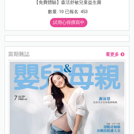
【免費體驗】森活舒敏兒童益生菌
數量: 10 已報名: 453
試用心得撰寫中
當期雜誌
看更多