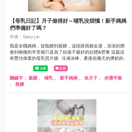
【母乳日記】月子做得好～哺乳沒煩惱！新手媽媽
們準備好了嗎？
作者：Sanu Lin
我是全職媽媽，從瓶餵到親餵，這段路我都走過，深深的體
會到兩種的辛苦都只是為了給孩子最好的抗體&營養 這篇沒
有豐功偉業的母乳照片牆 : 冷凍冰棒、產後前幾天的擠奶的
cc數~通通沒有((哈~ 總覺得那些越看越讓人喪氣~回頭繼續
收藏
盯著胸前兩顆硬奶猛搖頭 相信我~雖然文字可能有點多，但
還是希望能幫助到還在餵母乳所苦的奶娘們!! 加油ㄚ~~~~
關鍵字：
親餵
、
哺乳
、
新手媽媽
、
坐月子
、
供需平衡
、
瓶餵