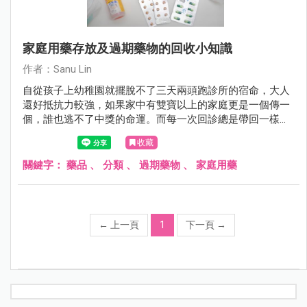
家庭用藥存放及過期藥物的回收小知識
作者：Sanu Lin
自從孩子上幼稚園就擺脫不了三天兩頭跑診所的宿命，大人
還好抵抗力較強，如果家中有雙寶以上的家庭更是一個傳一
個，誰也逃不了中獎的命運。而每一次回診總是帶回一樣的
感冒糖漿、藥膏、藥水或塞劑， 日積月累下，家中就這麼不
收藏
知不覺存放了好多好多藥罐子，每個媽媽總有這麼疑惑過 :
「這些開封後的藥物可以保存多久才是安全?」 「開封過的
關鍵字：
藥品
、
分類
、
過期藥物
、
家庭用藥
藥水沒喝完是否該留到下一次有感冒初兆時再給孩子喝?」
而過期的藥物我們該如何安全回收不造成環境污染? 這篇和
大家分享簡易的居家藥品回收小知識，讓我們一起為地球盡
一份心吧^^
←
上一頁
1
下一頁
→