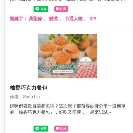
公主，搞到最後大家都撞衣、因為各個都成了 Let it go~
收藏
關鍵字：
萬聖節
、
變裝
、
卡通人物
、
DIY
柚香巧克力餐包
作者：Sanu Lin
媽咪們喜歡自製餐包嗎？這次親子部落客妙麻分享一道簡單
的「柚香巧克力餐包」，好吃又簡便，一起來試試～
收藏