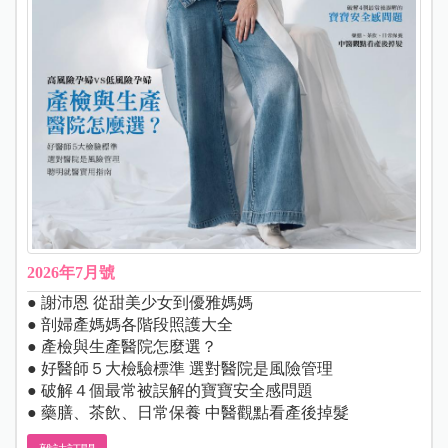
2026年7月號
● 謝沛恩 從甜美少女到優雅媽媽
● 剖婦產媽媽各階段照護大全
● 產檢與生產醫院怎麼選？
● 好醫師５大檢驗標準 選對醫院是風險管理
● 破解４個最常被誤解的寶寶安全感問題
● 藥膳、茶飲、日常保養 中醫觀點看產後掉髮