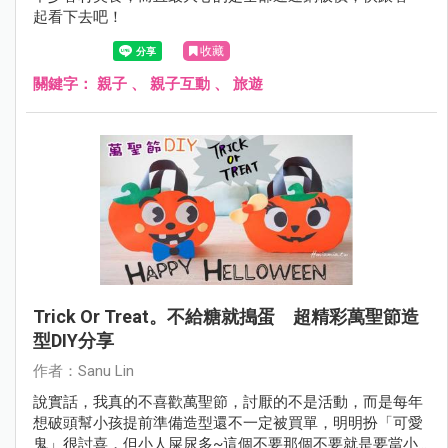
起看下去吧！
收藏
關鍵字：
親子
、
親子互動
、
旅遊
Trick Or Treat。不給糖就搗蛋 超精彩萬聖節造
型DIY分享
作者：Sanu Lin
說實話，我真的不喜歡萬聖節，討厭的不是活動，而是每年
想破頭幫小孩提前準備造型還不一定被買單，明明扮「可愛
鬼」很討喜，但小人屎尿多~這個不要那個不要就是要當小