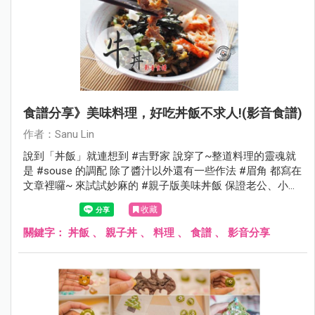
食譜分享》美味料理，好吃丼飯不求人!(影音食譜)
作者：Sanu Lin
說到「丼飯」就連想到 #吉野家 說穿了~整道料理的靈魂就
是 #souse 的調配 除了醬汁以外還有一些作法 #眉角 都寫在
文章裡囉~ 來試試妙麻的 #親子版美味丼飯 保證老公、小孩
都會愛上的賀租咪
收藏
關鍵字：
丼飯
、
親子丼
、
料理
、
食譜
、
影音分享