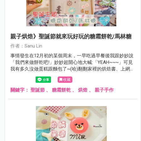
親子烘焙》聖誕節就來玩好玩的糖霜餅乾/馬林糖
作者：Sanu Lin
事情發生在12月初的某個周末，一早吃過早餐後我跟妙妙說
「我們來做餅乾吧!」妙妙超開心地大喊:「YEAH~~~」可見
我有多久沒做蛋糕跟麵包了~(哈)翻翻家裡的烘焙書、上網參
考了許多食譜，雖然沒做過但應該不難，就應景一下來做
收藏
『聖誕節造型的糖霜餅乾』吧！
關鍵字：
聖誕節
、
糖霜餅乾
、
烘焙
、
親子手作