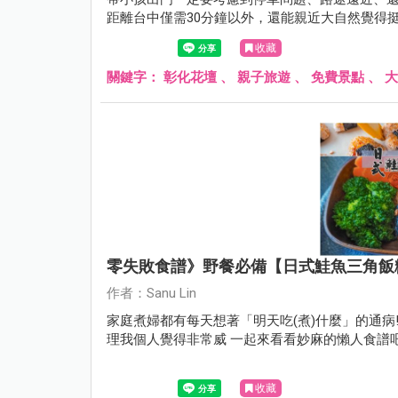
距離台中僅需30分鐘以外，還能親近大自然覺得挺不賴的! 媽媽我呢決定跨出心理障礙的第一
寶去更多地方探險XD
收藏
關鍵字：
彰化花壇
、
親子旅遊
、
免費景點
、
大
零失敗食譜》野餐必備【日式鮭魚三角飯
作者：Sanu Lin
家庭煮婦都有每天想著「明天吃(煮)什麼」的通病
理我個人覺得非常威 一起來看看妙麻的懶人食譜吧
收藏