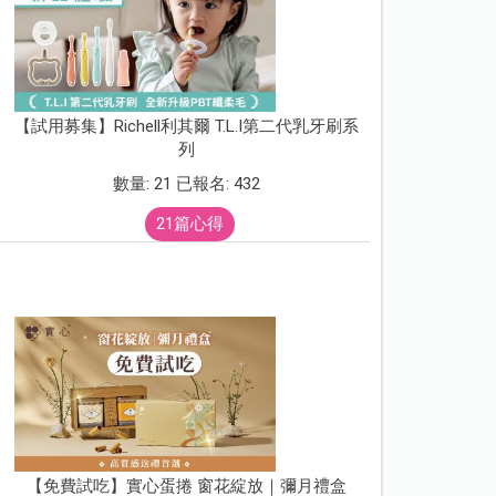
【試用募集】Richell利其爾 T.L.I第二代乳牙刷系
列
數量: 21 已報名: 432
21篇心得
【免費試吃】實心蛋捲 窗花綻放｜彌月禮盒