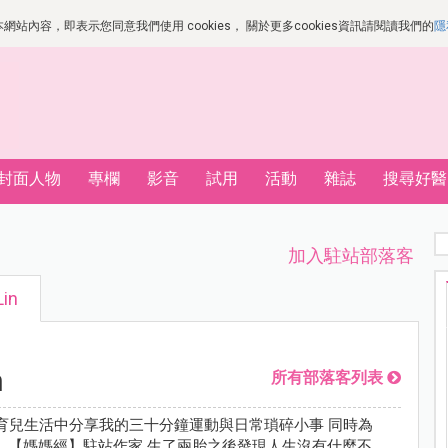
站內容，即表示您同意我們使用 cookies， 關於更多cookies資訊請閱讀我們的
隱
封面人物
專欄
影音
試用
活動
雜誌
搜尋好醫
加入駐站部落客
Lin
n
所有部落客列表
在育兒生活中分享我的三十分鐘運動與日常瑣碎小事 同時為
、【媽媽經】駐站作家 生了兩胎之後發現人生沒有什麼不