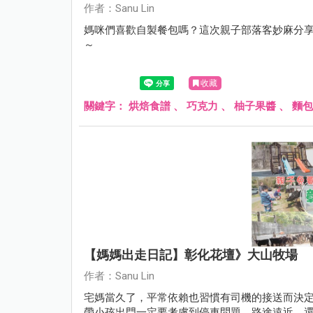
作者：Sanu Lin
媽咪們喜歡自製餐包嗎？這次親子部落客妙麻分
～
收藏
關鍵字：
烘焙食譜
、
巧克力
、
柚子果醬
、
麵包
【媽媽出走日記】彰化花壇》大山牧場
作者：Sanu Lin
宅媽當久了，平常依賴也習慣有司機的接送而決定開始擬定媽媽的"出走
帶小孩出門一定要考慮到停車問題、路途遠近、還有景點小朋友喜不喜歡~