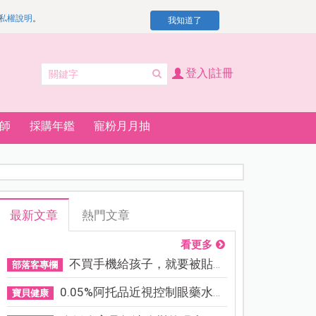
私權說明
。
我知道了
登入|註冊
師
採購年鑑
寵粉月月抽
最新文章
熱門文章
看更多
不買手機給孩子，就要被貼「...
部落客專欄
0.05%阿托品近視控制眼藥水納...
寶貝健康