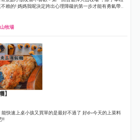
步才能有勇氣帶雙
山牧場
糰】
! 能快速上桌小孩又買單的是最好不過了 好d~今天的上菜料
!!