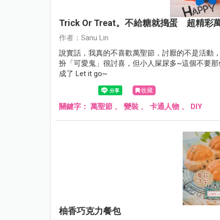
Trick Or Treat。不給糖就搗蛋 超精
作者：Sanu Lin
說實話，我真的不喜歡萬聖節，討厭的不是活動
扮「可愛鬼」很討喜，但小人屎尿多~這個不要那
成了 Let it go~
收藏
關鍵字：
萬聖節
、
變裝
、
卡通人物
、
DIY
柚香巧克力餐包