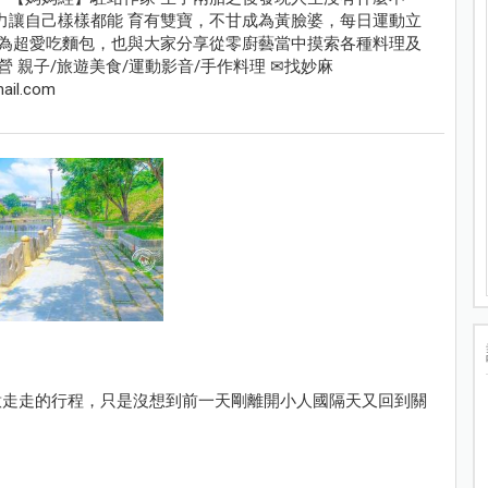
力讓自己樣樣都能 育有雙寶，不甘成為黃臉婆，每日運動立
因為超愛吃麵包，也與大家分享從零廚藝當中摸索各種料理及
營 親子/旅遊美食/運動影音/手作料理 ✉找妙麻
ail.com
意走走的行程，只是沒想到前一天剛離開小人國隔天又回到關
。