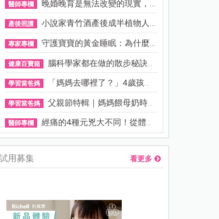
晚婚晚育是無法改變的現實，...
醫師專欄
小說家青竹酒產後成半植物人...
產後照護
守護寶寶的黃金睡眠：為什麼...
專家專欄
腦科學家都在做的散步秘訣！...
健康百寶箱
「媽媽去哪裡了？」4歲孩子還...
學習當爸媽
父親節特輯｜媽媽餵母奶時，...
學習當爸媽
經痛的4種元兇大不同！從體質...
醫師專欄
試用募集
看更多