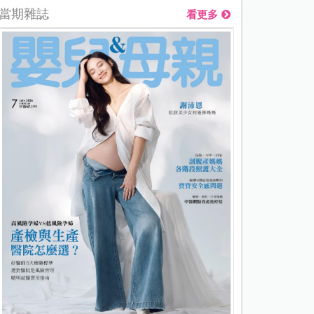
當期雜誌
看更多