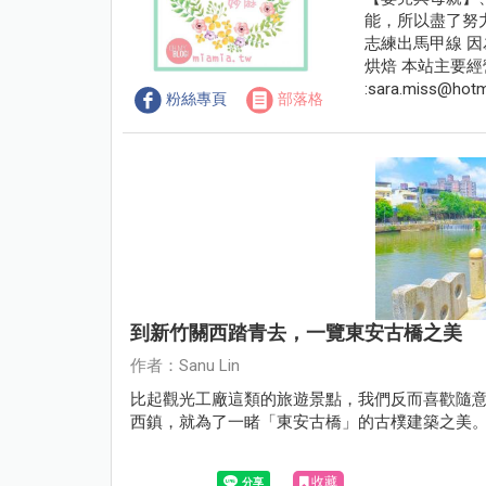
能，所以盡了努
志練出馬甲線 
烘焙 本站主要經
:
sara.miss@hotm
粉絲專頁
部落格
到新竹關西踏青去，一覽東安古橋之美
作者：Sanu Lin
比起觀光工廠這類的旅遊景點，我們反而喜歡隨
西鎮，就為了一睹「東安古橋」的古樸建築之美
收藏