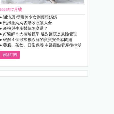
2026年7月號
● 謝沛恩 從甜美少女到優雅媽媽
● 剖婦產媽媽各階段照護大全
● 產檢與生產醫院怎麼選？
● 好醫師５大檢驗標準 選對醫院是風險管理
● 破解４個最常被誤解的寶寶安全感問題
● 藥膳、茶飲、日常保養 中醫觀點看產後掉髮
雜誌訂閱