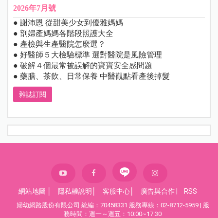
2026年7月號
● 謝沛恩 從甜美少女到優雅媽媽
● 剖婦產媽媽各階段照護大全
● 產檢與生產醫院怎麼選？
● 好醫師５大檢驗標準 選對醫院是風險管理
● 破解４個最常被誤解的寶寶安全感問題
● 藥膳、茶飲、日常保養 中醫觀點看產後掉髮
雜誌訂閱
網站地圖
│
隱私權說明
│
客服中心
│
廣告與合作
|
RSS
婦幼網路股份有限公司 統編：70458331 服務專線：02-8712-5959 | 服
務時間：週一～週五：10:00~17:30