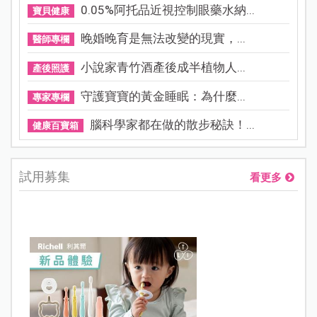
0.05%阿托品近視控制眼藥水納...
寶貝健康
晚婚晚育是無法改變的現實，...
醫師專欄
小說家青竹酒產後成半植物人...
產後照護
守護寶寶的黃金睡眠：為什麼...
專家專欄
腦科學家都在做的散步秘訣！...
健康百寶箱
試用募集
看更多