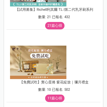
【試用募集】Richell利其爾 T.L.I第二代乳牙刷系列
數量: 21 已報名: 432
21篇心得
【免費試吃】實心蛋捲 窗花綻放｜彌月禮盒
數量: 10 已報名: 502
11篇心得