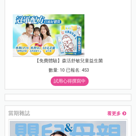
【免費體驗】森活舒敏兒童益生菌
數量: 10 已報名: 453
試用心得撰寫中
當期雜誌
看更多