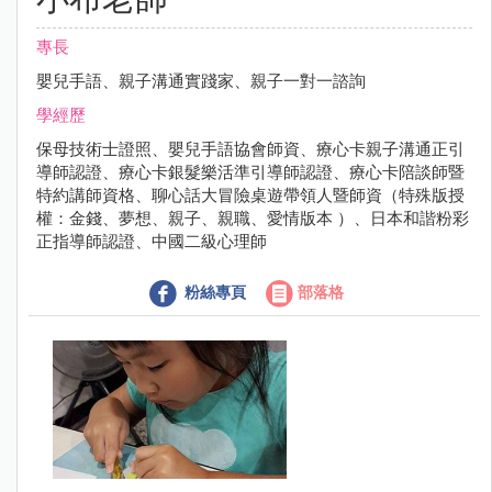
專長
嬰兒手語、親子溝通實踐家、親子一對一諮詢
學經歷
保母技術士證照、嬰兒手語協會師資、療心卡親子溝通正引
導師認證、療心卡銀髮樂活準引導師認證、療心卡陪談師暨
特約講師資格、聊心話大冒險桌遊帶領人暨師資（特殊版授
權：金錢、夢想、親子、親職、愛情版本 ）、日本和諧粉彩
正指導師認證、中國二級心理師
粉絲專頁
部落格