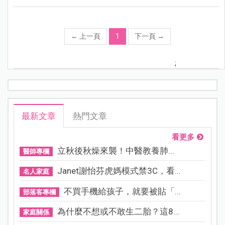
←
上一頁
1
下一頁
→
;
最新文章
熱門文章
看更多
立秋後秋燥來襲！中醫教養肺...
醫師專欄
Janet謝怡芬虎媽模式禁3C，看...
名人家庭
不買手機給孩子，就要被貼「...
部落客專欄
為什麼不想或不敢生二胎？這8...
家庭關係