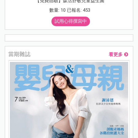
【免費體驗】森活舒敏兒童益生菌
數量: 10 已報名: 453
試用心得撰寫中
當期雜誌
看更多