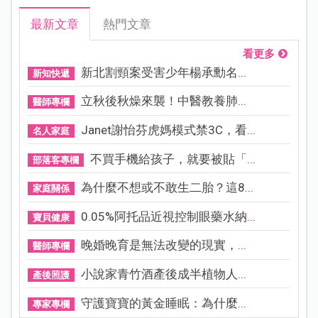
最新文章
熱門文章
看更多
新北割頸案受害少年楊承勳名...
新知快遞
立秋後秋燥來襲！中醫教養肺...
醫師專欄
Janet謝怡芬虎媽模式禁3C，看...
名人家庭
不買手機給孩子，就要被貼「...
部落客專欄
為什麼不想或不敢生二胎？這8...
家庭關係
0.05%阿托品近視控制眼藥水納...
寶貝健康
晚婚晚育是無法改變的現實，...
醫師專欄
小說家青竹酒產後成半植物人...
產後照護
守護寶寶的黃金睡眠：為什麼...
專家專欄