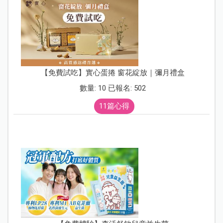
【免費試吃】實心蛋捲 窗花綻放｜彌月禮盒
數量: 10 已報名: 502
11篇心得