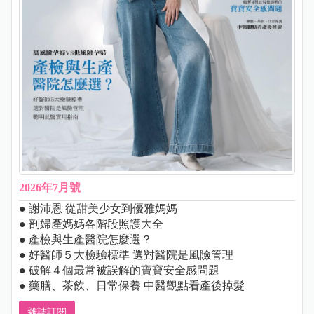
2026年7月號
● 謝沛恩 從甜美少女到優雅媽媽
● 剖婦產媽媽各階段照護大全
● 產檢與生產醫院怎麼選？
● 好醫師５大檢驗標準 選對醫院是風險管理
● 破解４個最常被誤解的寶寶安全感問題
● 藥膳、茶飲、日常保養 中醫觀點看產後掉髮
雜誌訂閱