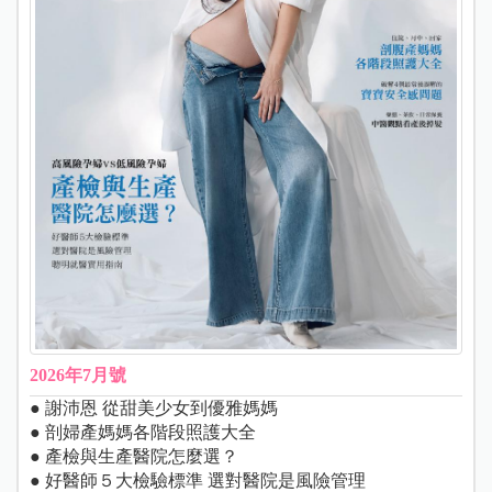
2026年7月號
● 謝沛恩 從甜美少女到優雅媽媽
● 剖婦產媽媽各階段照護大全
● 產檢與生產醫院怎麼選？
● 好醫師５大檢驗標準 選對醫院是風險管理