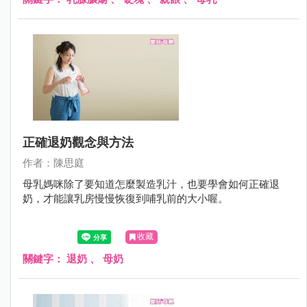
生！
正確退奶觀念與方法
作者：陳思庭
母乳媽咪除了要知道怎麼製造乳汁，也要學會如何正確退
奶，才能讓乳房慢慢恢復到哺乳前的大小喔。
收藏
關鍵字：
退奶
、
母奶