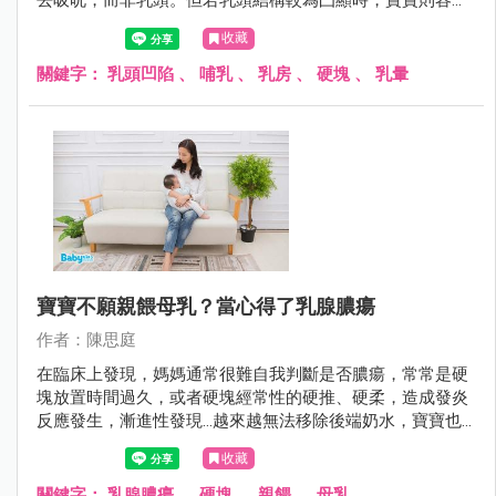
去吸吮，而非乳頭。但若乳頭結構較為凸顯時，寶寶則容易
找到媽媽的乳房。
收藏
關鍵字：
乳頭凹陷
、
哺乳
、
乳房
、
硬塊
、
乳暈
寶寶不願親餵母乳？當心得了乳腺膿瘍
作者：陳思庭
在臨床上發現，媽媽通常很難自我判斷是否膿瘍，常常是硬
塊放置時間過久，或者硬塊經常性的硬推、硬柔，造成發炎
反應發生，漸進性發現…越來越無法移除後端奶水，寶寶也
不願意含乳親親餵。建議媽媽，若乳房硬塊放置超過48小時
收藏
以上，寶寶不願意親餵，且自我無法排除，可尋求專業物理
治療師，協助評估乳房狀態，並將硬塊移除！避免膿瘍產
關鍵字：
乳腺膿瘍
、
硬塊
、
親餵
、
母乳