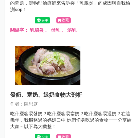
的問題，讓物理治療師來告訴妳「乳腺炎」的成因與自我檢
測sop！
收藏
關鍵字：
乳腺炎
、
母乳
、
泌乳
發奶、塞奶、退奶食物大剖析
作者：陳思庭
吃什麼容易發奶？吃什麼容易塞奶？吃什麼容易退奶？在這
幾年，我服務過的媽媽口中 她們切身吃過的食物一一分享給
大家～以下為大彙整！
收藏