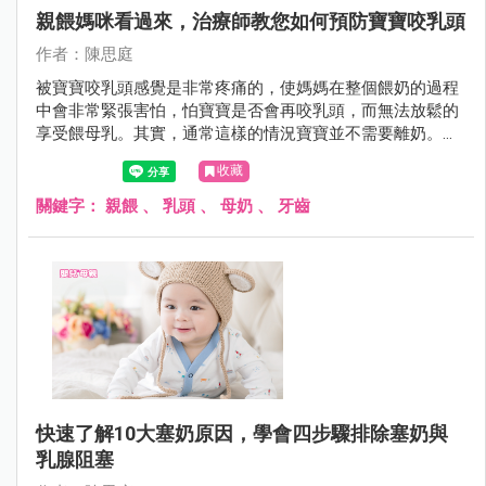
親餵媽咪看過來，治療師教您如何預防寶寶咬乳頭
作者：陳思庭
被寶寶咬乳頭感覺是非常疼痛的，使媽媽在整個餵奶的過程
中會非常緊張害怕，怕寶寶是否會再咬乳頭，而無法放鬆的
享受餵母乳。其實，通常這樣的情況寶寶並不需要離奶。您
需釐清寶寶咬乳頭的原因給予正確的資訊及協助。
收藏
關鍵字：
親餵
、
乳頭
、
母奶
、
牙齒
快速了解10大塞奶原因，學會四步驟排除塞奶與
乳腺阻塞