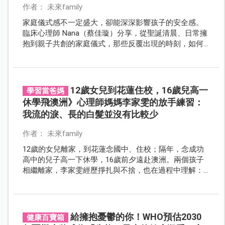
作者： 未來family
家庭儀式感不一定盛大，卻能深深影響孩子的安全感。
臨床心理師 Nana（蔡佳璇）分享，從聖誕清晨、日常擁
抱到親子共創的家庭儀式，那些反覆出現的時刻，如何
成為孩子一生最穩定的依靠。
12歲女兒到花蓮住校，16歲兒高一
學習當爸媽
休學飛澳洲》心理師媽媽李家雯的放手練習：
我流的淚、長的白髮並沒有比較少
作者： 未來family
12歲的女兒離家，到花蓮念國中、住校；隔年，念成功
高中的兒子高一下休學，16歲前夕遠赴澳洲。兩個孩子
相繼離家，李家雯經歷掙扎與不捨，也在過程中理解：
真正的愛，不是緊握不放，而是學會在不安中溫柔地放
手。
給擁抱憂鬱的你！WHO預估2030
健康百寶箱