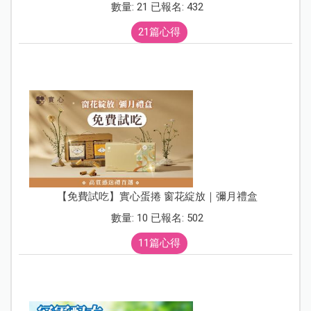
數量: 21 已報名: 432
21篇心得
【免費試吃】實心蛋捲 窗花綻放｜彌月禮盒
數量: 10 已報名: 502
11篇心得