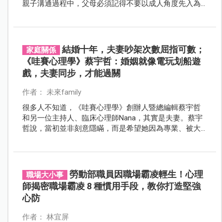
親子溝通過程中，父母必須記得不要以成人角度先入為
主幫孩子「定罪」，不帶批判否定的角度，才能進一步
走入孩子的世界。
結婚十年，夫妻吵架次數屈指可數；
家庭關係
《哇賽心理學》蔡宇哲：婚姻就像電玩划船遊
戲，夫妻同步，才能過關
作者： 未來family
很多人不知道，《哇賽心理學》創辦人暨總編輯蔡宇哲
和另一位主持人、臨床心理師Nana，其實是夫妻。蔡宇
哲說，當初並非刻意隱瞞，而是希望她因為專業、被大
家認識，而非是誰的太太或是誰的附屬品。
勞動部職員因職場霸凌輕生！心理
職場大小事
師揭密職場霸凌 8 種慣用手段，教你打造堅強
心防
作者： 林宜屏