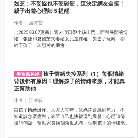
如芝：不妥協也不硬碰硬，這決定網友全挺！
親子出遊心理師 5 提醒
作者： 游資芸
（2025.03.07更新）週末假日帶小孩出門，面對哭鬧的情
緒，張捷和夏如芝夫妻給女兒選擇權，失去了玩興，卻
給了孩子一次思考的機會！
孩子情緒失控系列（1）每個情緒
學習當爸媽
背後都有原因！理解孩子的情緒來源，才能真
正幫助他
作者： 江睿毓
當孩子情緒爆炸、大哭大鬧時，爸媽常會感到無力，不
知道該怎麼應對，甚至自己也快被逼到爆發！心理師傳
授15句話，幫助家長換個角度思考，理解孩子的情緒來
源，調整自己的回應方式，讓孩子更快穩定下來，親子
關係也更和諧！