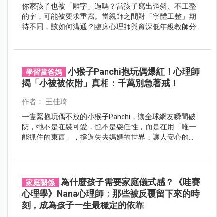
你家孩子也被「雕字」過嗎？當孩子寫出歪斜、不工整
的字，可能被要求重寫。當親師之間對「字體工整」期
待不同，該如何溝通？臨床心理師與資深低年級教師分
享3招，幫助親師減少衝突，陪孩子順利寫好字。
小猴子Panchi抱玩偶爆紅！心理師
學習當爸媽
揭「小被被依附」真相：千萬別急著戒！
作者： 王佳琦
一隻緊抱玩偶不放的小猴子Panchi，讓全球網友瞬間破
防，牠不是在裝可愛，也不是耍任性，而是在用「唯一
能抓住的東西」，撐過失去媽媽的世界，讓人安心的
是，最新觀察發現，Panchi已經開始慢慢融入猴群，甚
至出現與同伴互動的行為，代表牠正在把安全感，從
「玩偶」轉移到「真實關係」。
為什麼孩子需要家庭儀式感？《哇賽
家庭關係
心理學》Nana心理師：那些被反覆留下來的時
刻，成為孩子一生最穩定的依靠