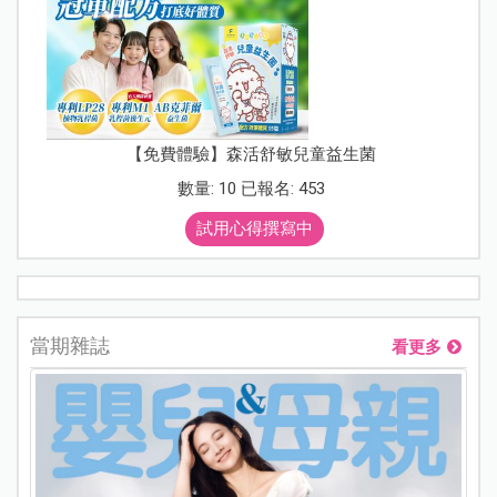
【免費體驗】森活舒敏兒童益生菌
數量: 10 已報名: 453
試用心得撰寫中
當期雜誌
看更多