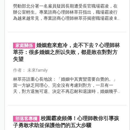
勞動部北分署一名雇員疑因長期遭受長官職場霸凌，在
辦公室輕生。專業諮商心理師林萃芬指出，職場霸凌行
為越來越常見，專業諮商心理師林萃芬揭密職場霸凌 8
種慣用手段，教你打造堅強心防。
婚姻愈來愈冷，走不下去？心理師林
家庭關係
萃芬：很多婚姻之所以失敗，都是敗在對對方
失望
作者： 未來family
林萃芬語重心長地說：「婚姻中其實蠻需要自覺的。」
當一方缺乏同理心、完全沒有考慮到對方，一旦有一
天，對方退無可退、決定不再忍耐和退讓時，婚姻幾乎
都很難挽回了。
校園霸凌頻傳！心理師教你引導孩
部落客專欄
子勇敢求助並保護他們的五大步驟