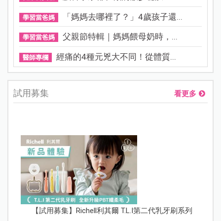
「媽媽去哪裡了？」4歲孩子還...
學習當爸媽
父親節特輯｜媽媽餵母奶時，...
學習當爸媽
經痛的4種元兇大不同！從體質...
醫師專欄
試用募集
看更多
【試用募集】Richell利其爾 T.L.I第二代乳牙刷系列