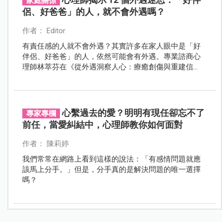
家庭關係
侶、好爸爸」的人，就不會外遇嗎？
作者： Editor
有責任感的人就不會外遇？其實許多在家人眼中是「好
伴侶、好爸爸」的人，依然可能會有外遇。專業諮商心
理師林萃芬在《從外遇洞察人心：療癒創傷與重建信
任》中分析了 12 個外遇迷思，究竟是什麼讓一個人決定
走上外遇的道路？事實跟大家想的不太一樣。
心繫過去的愛？明明有現任卻忘不了
專家專欄
前任，當愛糾結中，心理師教你如何面對
作者： 陳莉婷
我們常常在網路上看到這樣的說法：「有感情問題就應
該馬上分手。」但是，分手真的是解決問題的唯一選擇
嗎？