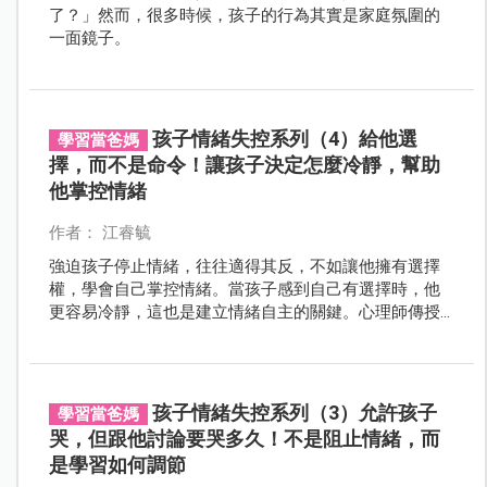
了？」然而，很多時候，孩子的行為其實是家庭氛圍的
一面鏡子。
孩子情緒失控系列（4）給他選
學習當爸媽
擇，而不是命令！讓孩子決定怎麼冷靜，幫助
他掌控情緒
作者： 江睿毓
強迫孩子停止情緒，往往適得其反，不如讓他擁有選擇
權，學會自己掌控情緒。當孩子感到自己有選擇時，他
更容易冷靜，這也是建立情緒自主的關鍵。心理師傳授
15 句話，幫助家長換個角度，理解孩子的情緒來源，調
整回應方式，讓孩子更快穩定，親子關係更和諧。
孩子情緒失控系列（3）允許孩子
學習當爸媽
哭，但跟他討論要哭多久！不是阻止情緒，而
是學習如何調節