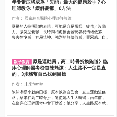
年憂鬱症將成為「失能」最大的健康殺手？心
理師教你「緩解憂鬱」6方法
作者： 國泰綜合醫院心理師許峻維
憂鬱的人較明顯的表現，可能是容易煩躁、疲倦／沒動
力、微笑型憂鬱，長時間相處後會發現容易情緒低落、
失去愉悅感、容易恍神、強烈的無價值感／罪惡感、自
傷／自殺想法，伴隨食慾、睡眠品質的下降。
原是運動員，高二時骨折換跑道》臨
親子教育
床心理師國考榜首陳筠潔：人生路不一定是直
的，3步驟幫自己找到目標
作者： 未來family
陳筠潔從小就練田徑，原本以為自己會一直走運動這條
路，結果在高二時骨折，迫使她人生大轉彎，兩年前，
在臨床心理師國考中奪下榜首；她分享，人生路原本就
不一定是直的，找不到目標也不可怕，只要願意邁開步
伐，總會前進的。