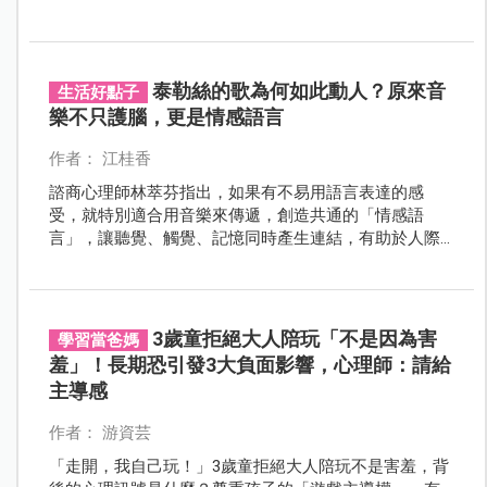
媽（主要照顧者）都會覺得很慌亂，更何況是「永遠找
不到媽媽」，對幼小的孩子來說，是一件多麼殘忍的
事。
泰勒絲的歌為何如此動人？原來音
生活好點子
樂不只護腦，更是情感語言
作者： 江桂香
諮商心理師林萃芬指出，如果有不易用語言表達的感
受，就特別適合用音樂來傳遞，創造共通的「情感語
言」，讓聽覺、觸覺、記憶同時產生連結，有助於人際
關係的建立。
3歲童拒絕大人陪玩「不是因為害
學習當爸媽
羞」！長期恐引發3大負面影響，心理師：請給
主導感
作者： 游資芸
「走開，我自己玩！」3歲童拒絕大人陪玩不是害羞，背