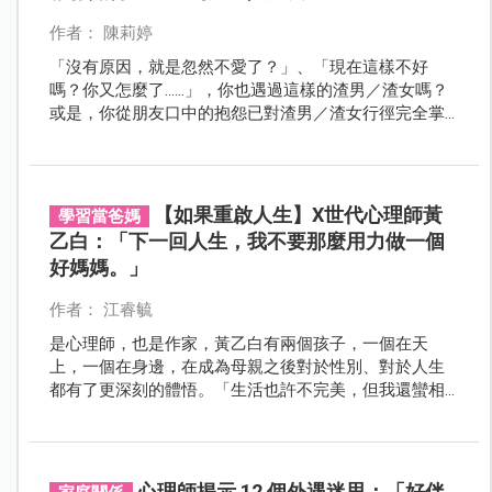
作者： 陳莉婷
「沒有原因，就是忽然不愛了？」、「現在這樣不好
嗎？你又怎麼了……」，你也遇過這樣的渣男／渣女嗎？
或是，你從朋友口中的抱怨已對渣男／渣女行徑完全掌
握而感到無比厭煩呢？
【如果重啟人生】X世代心理師黃
學習當爸媽
乙白：「下一回人生，我不要那麼用力做一個
好媽媽。」
作者： 江睿毓
是心理師，也是作家，黃乙白有兩個孩子，一個在天
上，一個在身邊，在成為母親之後對於性別、對於人生
都有了更深刻的體悟。「生活也許不完美，但我還蠻相
信，我應該都會在那些經驗裡面找到愛吧。」
心理師揭示 12 個外遇迷思：「好伴