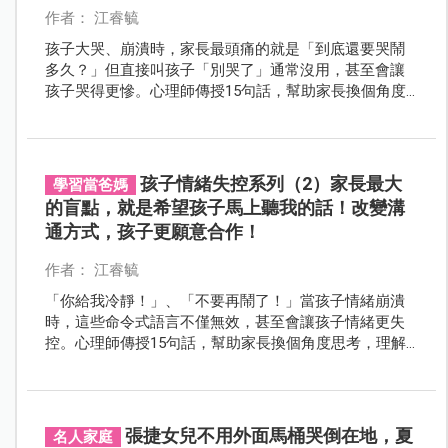
作者： 江睿毓
孩子大哭、崩潰時，家長最頭痛的就是「到底還要哭鬧
多久？」但直接叫孩子「別哭了」通常沒用，甚至會讓
孩子哭得更慘。心理師傳授15句話，幫助家長換個角度
思考，理解孩子的情緒來源，調整自己的回應方式，讓
孩子更快穩定下來，親子關係也更和諧！
孩子情緒失控系列（2）家長最大
學習當爸媽
的盲點，就是希望孩子馬上聽我的話！改變溝
通方式，孩子更願意合作！
作者： 江睿毓
「你給我冷靜！」、「不要再鬧了！」當孩子情緒崩潰
時，這些命令式語言不僅無效，甚至會讓孩子情緒更失
控。心理師傳授15句話，幫助家長換個角度思考，理解
孩子的情緒來源，調整自己的回應方式，讓孩子更快穩
定下來，親子關係也更和諧！
張捷女兒不用外面馬桶哭倒在地，夏
名人家庭