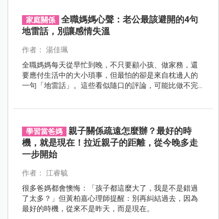
全職媽媽心聲：老公最該避開的4句
家庭關係
地雷話，別讓感情失溫
作者： 湯佳珮
全職媽媽每天從早忙到晚，不只要顧小孩、做家務，還
要應付生活中的大小瑣事，但最怕的卻是來自枕邊人的
一句「地雷話」。這些看似隨口的評論，可能比做不完
的家務更讓她心累。來看心理師建議的溝通方法，讓夫
妻不再陷入「誰比較累」的爭吵，而能真正互相理解與
支持。
親子關係疏遠怎麼辦？最好的時
學習當爸媽
機，就是現在！拉近親子的距離，從今晚多走
一步開始
作者： 江睿毓
很多爸媽都會懊悔：「孩子都這麼大了，我是不是錯過
了太多？」但黃柏嘉心理師提醒：別再糾結過去，因為
最好的時機，從來不是昨天，而是現在。