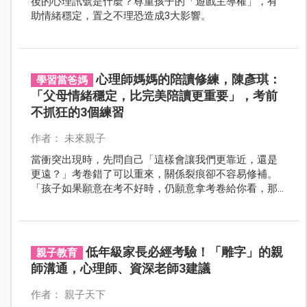
後的心理訊號是什麼？尊重孩子的「遊戲主導權」，有
助情緒穩定，置之不理恐造成3大影響。
心理師媽媽的陪讀修練，陳彥琪：
學習當爸媽
「父母情緒穩定，比完美陪讀更重要」，考前
不抓狂的3個練習
作者： 未來親子
當衝突出現時，先問自己「這樣會讓我們更靠近，還是
更遠？」考卷錯了可以重來，關係裂痕卻不容易修補。
「孩子如果願意在考不好時，仍願意拿考卷給你看，那
是最寶貴的信任。」
低年級家長必經考驗！「雕字」的親
親子教育
師溝通，心理師、資深老師3建議
作者： 親子天下