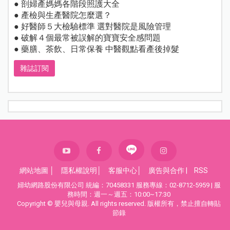
● 剖婦產媽媽各階段照護大全
● 產檢與生產醫院怎麼選？
● 好醫師５大檢驗標準 選對醫院是風險管理
● 破解４個最常被誤解的寶寶安全感問題
● 藥膳、茶飲、日常保養 中醫觀點看產後掉髮
雜誌訂閱
網站地圖
│
隱私權說明
│
客服中心
│
廣告與合作
|
RSS
婦幼網路股份有限公司 統編：70458331 服務專線：02-8712-5959 | 服
務時間：週一～週五：10:00~17:30
Copyright © 嬰兒與母親. All rights reserved. 版權所有，禁止擅自轉貼
節錄