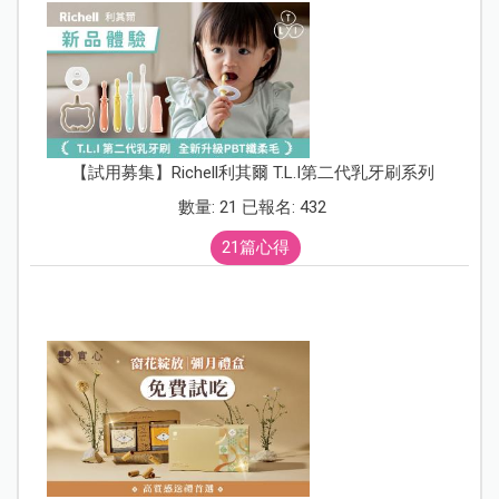
【試用募集】Richell利其爾 T.L.I第二代乳牙刷系列
數量: 21 已報名: 432
21篇心得