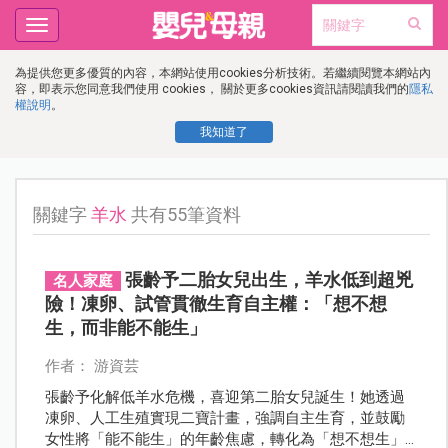
Toggle
navigation
為提供您更多優質的內容，本網站使用cookies分析技術。若繼續閱覽本網站內
容，即表示您同意我們使用 cookies， 關於更多cookies資訊請閱讀我們的
隱私
權說明
。
我知道了
關鍵字
羊水
共有55筆資料
張齡予二胎女兒出生，羊水低到超兇
名人家庭
險！凍卵、試管貫徹生育自主權：「想不想
生，而非能不能生」
作者： 游資芸
張齡予化解低羊水危機，喜迎第二胎女兒誕生！她透過
凍卵、人工生殖實現二寶計畫，強調自主生育，並鼓勵
女性將「能不能生」的年齡焦慮，轉化為「想不想生」