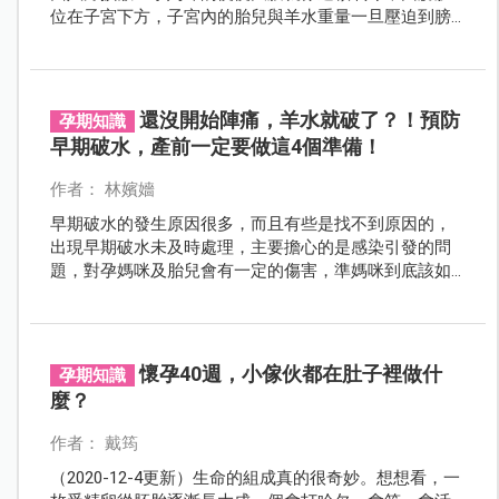
位在子宮下方，子宮內的胎兒與羊水重量一旦壓迫到膀
胱與骨盆底，就是造成頻尿、尿失禁的元凶！產後媽咪
若未有足夠休息，脆弱的骨盆底組織未能恢復正常，此
時若加上腹壓重力，容易導致子宮脫垂。如何解除這些
困擾？專家教妳這樣做。
還沒開始陣痛，羊水就破了？！預防
孕期知識
早期破水，產前一定要做這4個準備！
作者： 林嬪嬙
早期破水的發生原因很多，而且有些是找不到原因的，
出現早期破水未及時處理，主要擔心的是感染引發的問
題，對孕媽咪及胎兒會有一定的傷害，準媽咪到底該如
何警覺？孕期又該注意哪些事項呢？
懷孕40週，小傢伙都在肚子裡做什
孕期知識
麼？
作者： 戴筠
（2020-12-4更新）生命的組成真的很奇妙。想想看，一