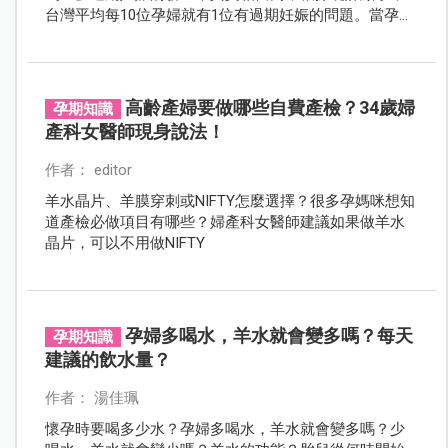
台灣平均每10位孕婦就有1位有過期妊娠的問題。當孕婦
已做好萬全準備，胎兒卻遲遲不肯誕生時，妳該怎麼
辦？
高齡產婦要做哪些自費產檢？34歲婦
孕期知識
產科女醫師現身說法！
作者： editor
羊水晶片、羊膜穿刺或NIFTY怎麼選擇？很多孕媽咪想知
道產檢必做項目有哪些？婦產科女醫師建議如果做羊水
晶片，可以不用做NIFTY
孕婦多喝水，羊水就會變多嗎？每天
孕期知識
建議的飲水量？
作者： 湯佳珮
懷孕時要喝多少水？孕婦多喝水，羊水就會變多嗎？少