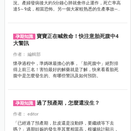
況。產婦發病後大約5分鐘心肺就會停止運作，死亡率高
達5～9成，相當恐怖。另一個大家較熟悉的生產事故─肩
難產也相當可怕。處理不當寶寶可能會斷手、缺氧。羊
水栓塞、肩難產可以提前預防嗎？發生前會出現哪些徵
兆？一起來看看…
寶寶正在喊救命！快注意胎死腹中4
孕期知識
大警訊
作者： 編輯部
懷孕過程中，準媽咪最擔心的事，「胎死腹中」絕對排
得上前三名！害怕最好的解藥就是了解，快來看看胎死
腹中是怎麼發生的、有哪些警訊及如何預防。
過了預產期，怎麼還沒生？
孕期知識
作者： editor
「已經過了預產期，肚皮還是沒動靜，要繼續等下去
嗎？」過期妊娠的發生率其實相當高，根據統計顯示，