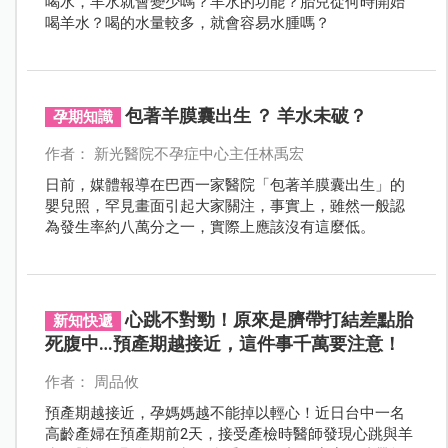
喝水，羊水就會變少嗎？羊水的功能？胎兒從何時開始
喝羊水？喝的水量較多，就會容易水腫嗎？
包著羊膜囊出生 ？ 羊水未破？
孕期知識
作者： 新光醫院不孕症中心主任林禹宏
日前，媒體報導在巴西一家醫院「包著羊膜囊出生」的
嬰兒照，罕見畫面引起大家關注，事實上，雖然一般認
為發生率約八萬分之一，實際上應該沒有這麼低。
心跳不對勁！原來是臍帶打結差點胎
新知快遞
死腹中…預產期越接近，這件事千萬要注意！
作者： 周品攸
預產期越接近，孕媽媽越不能掉以輕心！近日台中一名
高齡產婦在預產期前2天，接受產檢時醫師發現心跳與羊