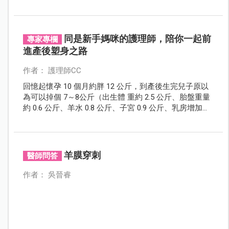
低呢？可別以為腹中胎兒有羊水的保護，無論被何種外
力撞擊都不會有什麼大礙。孕媽咪在日常生活中任何小
細節都要注意，建議準媽咪們除了要定期到醫院接受產
檢，平時也要多留意胎動、掌握胎兒健康狀況，如有異
同是新手媽咪的護理師，陪你一起前
專家專欄
常才能及早發現喔！
進產後塑身之路
作者： 護理師CC
回憶起懷孕 10 個月約胖 12 公斤，到產後生完兒子原以
為可以掉個 7～8公斤（出生體 重約 2.5 公斤、胎盤重量
約 0.6 公斤、羊水 0.8 公斤、子宮 0.9 公斤、乳房增加
0.4 公斤、血液增加 1.2 公斤、其他細胞外液增加 1 公斤
= 7.4 公斤），結果發現完全沒掉反增重不少，回到月子
中心量測竟胖了1～2公斤， 10 天離開月中到娘家繼續坐
月子，體重更是爆衝增加4～5公斤，外加產後會有水
羊膜穿刺
醫師問答
腫，整個人已經無法恢復到之前曼妙身材了！
作者： 吳晉睿