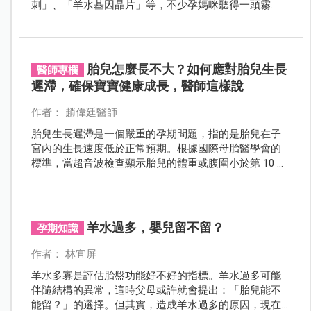
刺」、「羊水基因晶片」等，不少孕媽咪聽得一頭霧
水，到底什麼是羊膜穿刺？與羊水基因晶片又差在哪
裡？
胎兒怎麼長不大？如何應對胎兒生長
醫師專欄
遲滯，確保寶寶健康成長，醫師這樣說
作者： 趙偉廷醫師
胎兒生長遲滯是一個嚴重的孕期問題，指的是胎兒在子
宮內的生長速度低於正常預期。根據國際母胎醫學會的
標準，當超音波檢查顯示胎兒的體重或腹圍小於第 10 百
分位時，即被認定為胎兒生長遲滯。
羊水過多，嬰兒留不留？
孕期知識
作者： 林宜屏
羊水多寡是評估胎盤功能好不好的指標。羊水過多可能
伴隨結構的異常，這時父母或許就會提出：「胎兒能不
能留？」的選擇。但其實，造成羊水過多的原因，現在