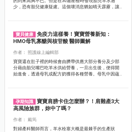
的到來高興不已。但是在30週產檢時發現胎兒羊水過
少，恐有胎兒健康疑慮。這個壞消息猶如晴天霹靂，讓
他們陷入愁雲慘霧之中。緊接的一連串檢查排除了孕婦
的原因後，指向可能是胎兒腎臟的問題造成，但超音波
顯示胎兒的腎臟影像無異常。
免疫力這樣養！寶寶營養新知：
寶貝健康
HMO母乳寡醣與核苷酸 醫師圖解
作者： 照護線上編輯部
寶寶還在肚子裡的時候會由臍帶供應大部分養分及少部
分藉由胎兒嘴巴吃羊水供給營養，一旦出生後，便得開
始進食，透過母乳或配方奶獲得各種營養。母乳中因蘊
含牛奶或配方奶所缺乏的活性物質與免疫因子等營養
素，被各界視為哺餵寶寶的最佳來源。
寶寶肩膀卡住怎麼辦？！肩難產3大
孕期知識
高風險族群，妳中了嗎？
作者： 戴筠
對婦產科醫師而言，羊水栓塞大概是最棘手的生產狀