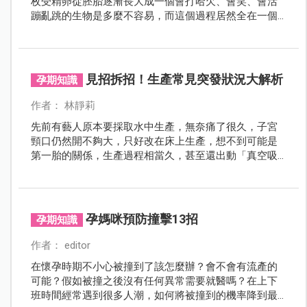
枚受精卵從胚胎逐漸長大成一個會打哈欠、會笑、會活
蹦亂跳的生物是多麼不容易，而這個過程居然全在一個
小小的子宮中發生。妳知道嗎，北鼻在10個月裡除了努
力吃吃睡睡讓自己長高長胖，還會做許多有趣的事。小
傢伙現在在做什麼呢？
見招拆招！生產常見突發狀況大解析
孕期知識
作者： 林靜莉
先前有藝人原本要採取水中生產，無奈痛了很久，子宮
頸口仍然開不夠大，只好改在床上生產，想不到可能是
第一胎的關係，生產過程相當久，甚至還出動「真空吸
引器」，才順利生出寶寶，究竟生產過程中會遇到哪些
突發狀況呢？本文一一解析。
孕媽咪預防撞擊13招
孕期知識
作者： editor
在懷孕時期不小心被撞到了該怎麼辦？會不會有流產的
可能？假如被撞之後沒有任何異常需要就醫嗎？在上下
班時間經常遇到很多人潮，如何將被撞到的機率降到最