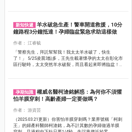
的從容選擇。
羊水破急生產！警車開道救援，10分
新知快遞
鐘路程3分鐘抵達！孕婦臨盆緊急求助這樣做
作者： 江睿毓
「警察先生，拜託幫幫我！我太太羊水破了，快生
了！」 5/25凌晨3點多，王先生載著懷孕的太太在彰化市
區行駛時，太太突然羊水破裂，而且看起來即將臨盆！
他心急如焚，擔心自己開車送醫會耽誤時間，影響太太
和寶寶的安全。
權威名醫柯滄銘解惑：為何你不須懼
孕期知識
怕羊膜穿刺！高齡產婦一定要做嗎？
作者： 游資芸
（2025.03.21更新）你害怕羊膜穿刺嗎？業界號稱「柯刺
王」的婦產科醫師柯滄銘，為不計其數的孕婦做過羊膜
穿刺，且過程中下針只要1/4秒，失誤率趨近於零。