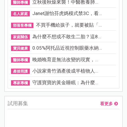
立秋後秋燥來襲！中醫教養肺...
醫師專欄
Janet謝怡芬虎媽模式禁3C，看...
名人家庭
不買手機給孩子，就要被貼「...
部落客專欄
為什麼不想或不敢生二胎？這8...
家庭關係
0.05%阿托品近視控制眼藥水納...
寶貝健康
晚婚晚育是無法改變的現實，...
醫師專欄
小說家青竹酒產後成半植物人...
產後照護
守護寶寶的黃金睡眠：為什麼...
專家專欄
試用募集
看更多