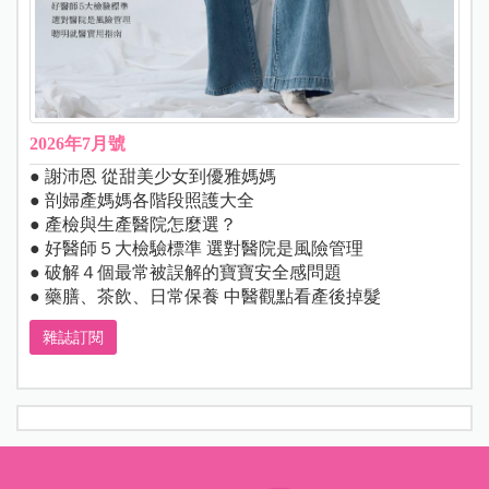
2026年7月號
● 謝沛恩 從甜美少女到優雅媽媽
● 剖婦產媽媽各階段照護大全
● 產檢與生產醫院怎麼選？
● 好醫師５大檢驗標準 選對醫院是風險管理
● 破解４個最常被誤解的寶寶安全感問題
● 藥膳、茶飲、日常保養 中醫觀點看產後掉髮
雜誌訂閱