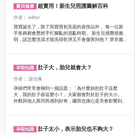
超實用！新生兒照護圖解百科
寶貝健康
作者： editor
寶寶誕生了，除了與寶寶初見面的喜悅以外， 每一位新
手爸媽都會歷經手忙腳亂的混亂時期。 新生兒感覺很脆
弱，該怎麼洗澡才能洗得乾淨又不會傷害到他？ 穿衣服
時有什麼訣竅嗎？穿尿布、臍帶護理、拍嗝又該怎麼
做？ 本文蒐集了新手爸媽最想知道的照護問題， 以圖解
的方式，Stepbystep，輕鬆學會新生兒的日常生活照護
方式； 也請小兒科醫師重點講解新生兒的常見問題， 本
肚子大，胎兒就會大？
孕期知識
期的特別企劃文章，新手爸媽絕對不可錯過！
作者： 湯佳珮
孕婦們常常會聊到一個話題：「為什麼妳的肚子這麼
大，我的肚子卻這麼小？」大家都會對於肚子的大小、
外觀與他人異同而感到好奇，繼而也擔心是否會影響到
胎兒的大小與健康狀況。其實肚子大小與胎兒大小並無
絕對關聯，本文也將一併說明孕媽咪的常見問題。
肚子太小，表示胎兒也不夠大？
孕期知識