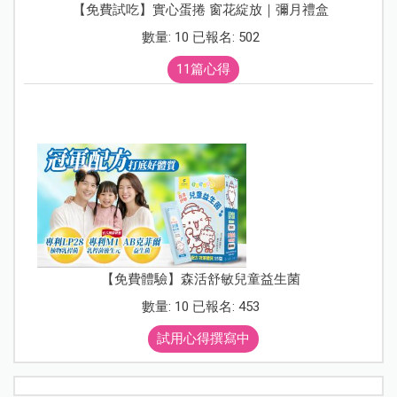
【免費試吃】實心蛋捲 窗花綻放｜彌月禮盒
數量: 10 已報名: 502
11篇心得
【免費體驗】森活舒敏兒童益生菌
數量: 10 已報名: 453
試用心得撰寫中