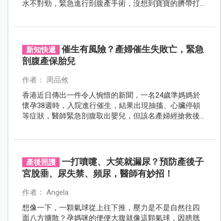
水不對勁，緊急進行剖腹產手術，沒想到寶寶的臍帶打
了非常複雜的死結，差點胎死腹中！
催生有風險？產婦催生失敗亡，緊急
新知快遞
剖腹產保胎兒
作者： 周品攸
香港近日傳出一件令人惋惜的新聞，一名24歲準媽媽於
懷孕38週時，入院進行催生，結果出現抽搐、心臟停頓
等症狀，醫師緊急剖腹取出嬰兒，但該名產婦經搶救後
仍宣告不治…
一打噴嚏、大笑就漏尿？預防產後子
產後照護
宮脫垂、尿失禁、頻尿，醫師有妙招！
作者： Angela
想像一下，一顆氣球從上往下推，壓力是不是自然往四
面八方擴散？孕媽咪的便便大腹就像這顆氣球，因膀胱