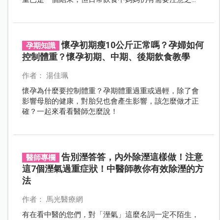
處，以免演變為更嚴重的結果。專家為你詳解胎兒體重
問題成因，教你怎麼用吃防止問題惡化！
懷孕初期瘦10公斤正常嗎？孕婦如何
孕期知識
控制體重？懷孕初期、中期、後期飲食教學
作者： 湯佳珮
懷孕為什麼要控制體重？孕期體重過重或過輕，除了會
影響母胎的健康，對胎兒也會產生影響，該怎麼做才正
確？一起來看看醫師怎麼說！
告別溼答答，內外除溼這樣做！注意
醫師專欄
這7個溼氣過重症狀！中醫師教你有效除溼的方
法
作者： 馬光醫療網
有在看中醫的您們，對「溼氣」這麼名詞一定不陌生，