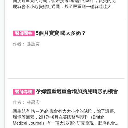
同度過重要的時期，但若挑選到錯誤的夥伴，寶寶的屁
屁就會不小心變得紅通通，甚至嚴重到一碰就哇哇大
哭，爸媽必須了解挑選尿褲可是有很多的竅門，才能避
免尿布疹出現，讓寶寶穿得舒適一整天。
5個月寶寶 喝太多奶？
醫師問答
作者： 孫語霙
孕婦體重過重會增加胎兒畸形的機會
醫師專欄
作者： 林禹宏
新生兒有1%～3%的機會有大大小小的缺陷，除了遺傳、
環境等因素，2017年8月在英國醫學期刊（British
Medical Journal）有一項大規模的研究發現，肥胖也會增