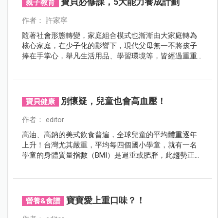
寶貝必修課，5大能力養成計劃
親子教育
作者： 許家寧
隨著社會形態轉變，家庭組合模式也漸漸由大家庭轉為
核心家庭，在少子化的影響下，現代父母無一不將孩子
捧在手掌心，舉凡生活用品、學習環境等，皆經過重重
精挑細選。但您可曾想過，當孩子習慣了無虞的日常生
活、習慣了爸比媽咪替自己安頓好一切瑣事，是否會導
致他們在無形中失去培養某些重要能力的機會？
別懷疑，兒童也會高血壓！
寶貝健康
作者： editor
高油、高鈉的美式飲食普遍，全球兒童的平均體重逐年
上升！台灣尤其嚴重，平均每四個國小學童，就有一名
學童的身體質量指數（BMI）是過重或肥胖，此趨勢正以
每年約1％的比例增加！而伴隨著逐漸增加的體重，高血
壓也增加了！更有其他疾病造成的兒童高血壓，千萬別
輕忽！
寶寶愛上重口味？！
營養&食譜