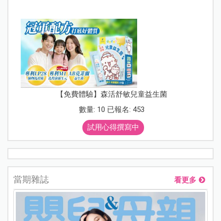
【免費體驗】森活舒敏兒童益生菌
數量: 10 已報名: 453
試用心得撰寫中
當期雜誌
看更多