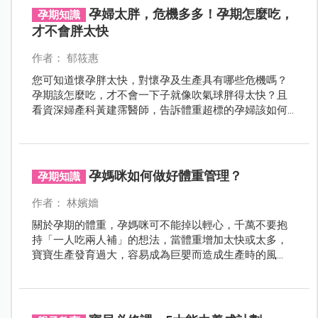
月該注意的重點、產檢時程、胎兒變化等，讓您安心準
孕婦太胖，危機多多！孕期怎麼吃，
孕期知識
備迎接寶寶的出生。
才不會胖太快
作者： 郁筱惠
您可知道懷孕胖太快，對懷孕及生產具有哪些危機嗎？
孕期該怎麼吃，才不會一下子就像吹氣球胖得太快？且
看資深婦產科黃建霈醫師，告訴體重超標的孕婦該如何
吃，才能讓母胎生產更安適，讓生產過程變得母子均
安！
孕媽咪如何做好體重管理？
孕期知識
作者： 林嬪嬙
關於孕期的體重，孕媽咪可不能掉以輕心，千萬不要抱
持「一人吃兩人補」的想法，當體重增加太快或太多，
寶寶生產發育過大，容易成為巨嬰而造成生產時的風
險。而若孕媽咪吃不夠或節食，則會使寶寶營養不良、
生產遲緩，甚至有早產問題。究竟孕媽咪該如何做好體
重管理，才能避免體重過輕或過重呢？