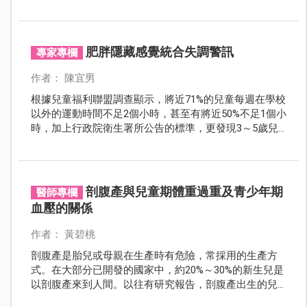
加胎兒畸形的機會。
肥胖隱藏感覺統合失調警訊
專家專欄
作者： 陳宜男
根據兒童福利聯盟調查顯示，將近71%的兒童每週在學校
以外的運動時間不足2個小時，甚至有將近50%不足1個小
時，加上行政院衛生署所公告的標準，更發現3～5歲兒
童過重的比率高達23.9%，兒童的運動習慣不佳可能是導
致兒童肥胖的主因之一。
剖腹產與兒童期體重過重及青少年期
醫師專欄
血壓的關係
作者： 黃碧桃
剖腹產是胎兒或母親在生產時有危險，常採用的生產方
式。在大部分已開發的國家中，約20%～30%的新生兒是
以剖腹產來到人間。以往有研究報告，剖腹產出生的兒
童，較易患自體免疫疾病如氣喘，過敏及第一型糖尿病