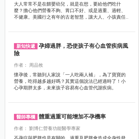
大人常常不是在餵嬰幼兒，就是在想，要給他們吃什
麼？擔心他們營養不夠、胃口不好、或是過重、過輕、
不健康。美國行之有年的古老智慧，讓大人、小孩責任
分工、各司其職，減輕大人的焦慮。
孕婦過胖，恐使孩子有心血管疾病風
新知快遞
險
作者： 周品攸
懷孕後，常聽到人家說「一人吃兩人補」，為了寶寶的
營養，吃得越多越好嗎？其實這個說法已經過時了！小
心孕期胖太多，未來孩子容易有心血管代謝疾病。
體重過重可能增加不孕機率
醫師專欄
作者： 劉博仁營養功能醫學專家
不孕症與肥胖也是有關的，過重及肥胖會造成全身性發