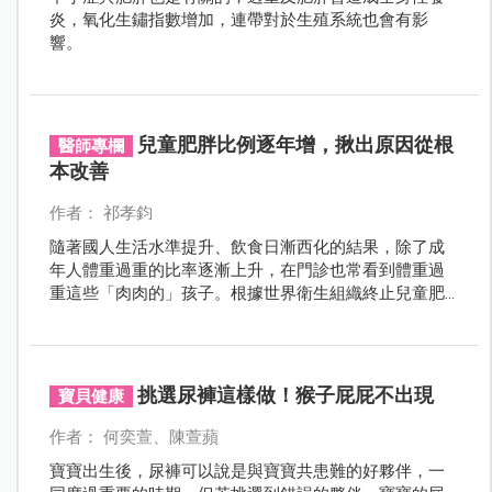
炎，氧化生鏽指數增加，連帶對於生殖系統也會有影
響。
兒童肥胖比例逐年增，揪出原因從根
醫師專欄
本改善
作者： 祁孝鈞
隨著國人生活水準提升、飲食日漸西化的結果，除了成
年人體重過重的比率逐漸上升，在門診也常看到體重過
重這些「肉肉的」孩子。根據世界衛生組織終止兒童肥
胖委員會指出， 全球過重或肥胖嬰幼兒 (0 至 5 歲 ) 人
口，從 1990 年的 3,200 萬人增加到 2016 年的 4,100 萬
人。而我國2017年依據教育部學童體位資料顯示，國小
學童肥胖比率也高達 14.6% ( 男童 17.0%、女童 12.0%) ；
挑選尿褲這樣做！猴子屁屁不出現
寶貝健康
而國中生肥胖比率更有 16.9% ( 男生 20.0%、女生
13.4%)。
作者： 何奕萱、陳萱蘋
寶寶出生後，尿褲可以說是與寶寶共患難的好夥伴，一