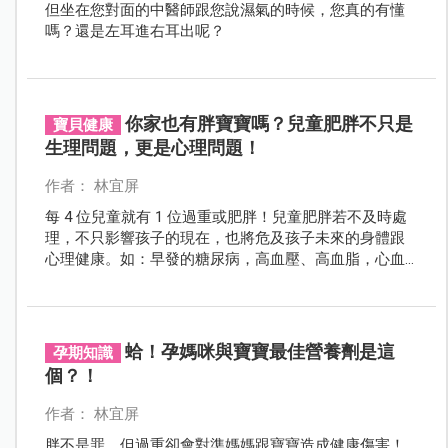
但坐在您對面的中醫師跟您說濕氣的時候，您真的有懂
嗎？還是左耳進右耳出呢？
你家也有胖寶寶嗎？兒童肥胖不只是
寶貝健康
生理問題，更是心理問題！
作者： 林宜屏
每 4 位兒童就有 1 位過重或肥胖！兒童肥胖若不及時處
理，不只影響孩子的現在，也將危及孩子未來的身體跟
心理健康。如：早發的糖尿病，高血壓、高血脂，心血
管疾病、性早熟、氣喘、缺乏自信、容易被霸凌等問
題。
蛤！孕媽咪與寶寶最佳營養劑是這
孕期知識
個？！
作者： 林宜屏
胖不是罪，但過重卻會對準媽媽跟寶寶造成健康傷害！