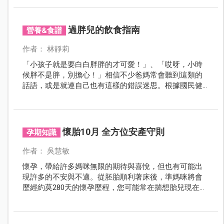
等。也有報告指出，較易引起兒童期肥胖，甚至可能合
併其他心血管疾病的危險因子。在去年12月兒科醫學雜
誌（J Pediatr 2016;179:111-7），荷蘭烏特勒大學的凱撒
過胖兒的飲食指南
營養&食譜
健康科學中心，普爾曼碩士等報告他們研究1996年至
1997年間，出生的2,641位兒童，在4、8、12及16歲時測
作者： 林靜莉
量身高體重及在12、16歲時測量的血壓與其出生時生產
「小孩子就是要白白胖胖的才可愛！」、「哎呀，小時
方式的關係。
候胖不是胖，別擔心！」相信不少爸媽常會聽到這類的
話語，或是就連自己也有這樣的錯誤迷思。根據國民健
康署的資料顯示，若孩子小時候身形就屬於肥胖身材，
長大之後變成胖子的機率也相對提高。因此，若孩子體
重已經過重或趨於臨界值，爸媽應提早控制孩子的體
重，建立正確飲食習慣，才能避免養出過胖兒。
懷胎10月 全方位安產守則
孕期知識
作者： 吳慧敏
懷孕，帶給許多媽咪無限的期待與喜悅，但也有可能出
現許多的不安與不適。從胚胎順利著床後，準媽咪將會
歷經約莫280天的懷孕歷程，您可能常在揣想胎兒現在在
做什麼？您可能會經歷孕吐、腹脹、便秘等不適？您可
能在想著要做些什麼檢查？……這一切的一切都是嶄新的
經驗，既期待又緊張。本期特別企畫，重點提醒孕期十