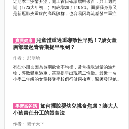
近期本土疫情升溫，開工首日確診增幅破百，與上週同
期（1/23大年初二）相較增加了110.8%。而臃腫身形又
是新冠肺炎重症的高風險群，也容易因為流感發生重症
住院，與肥胖相關的疾病更是數不勝數。因此，醫師呼
籲大家控制體重，永不嫌晚。
兒童體重過重導致性早熟！7歲女童
寶貝健康
胸部隆起青春期提早報到？
作者： 邱明瑜
有些小朋友因為長期飲食不均衡，常常攝取過量的油炸
物，導致體重過重，甚至提早出現第二性徵。最近一名
小學二年級的女童接受學校例行健康檢查，醫師發現她
的右胸微微突起，觸診時明顯感覺到滑動的硬塊，女童
也反應經常覺得胸部痛痛的，醫師懷疑是乳房早熟症。
如何擺脫嬰幼兒挑食焦慮？讓大人
學習當爸媽
小孩責任分工的餵食法
作者： 親子天下