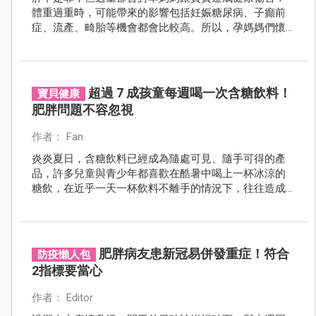
體重過重時，可能帶來的影響包括妊娠糖尿病、子癲前
症、流產、畸胎等機會都會比較高。所以，孕媽媽們懷
孕期也要「動」起來！
超過 7 成孩童每週喝一次含糖飲料！
寶貝健康
肥胖問題不容忽視
作者： Fan
炎炎夏日，含糖飲料已經成為隨處可見、隨手可得的產
品，許多兒童與青少年都喜歡在酷暑中喝上一杯冰涼的
糖飲，在近乎一天一杯飲料不離手的情況下，往往造成
熱量攝取過多而導致肥胖，讓家長擔心不已。根據衛生
福利部最近一次國民營養調查顯示，7 至 18 歲兒少過重
及肥胖盛行率約為 26～30 ％，深入調查飲食狀況時也發
現兒童及青少年每週至少喝一次含糖飲料的頻率高達七
肥胖病友患新冠易併發重症！符合
防疫懶人包
成。
2指標要當心
作者： Editor