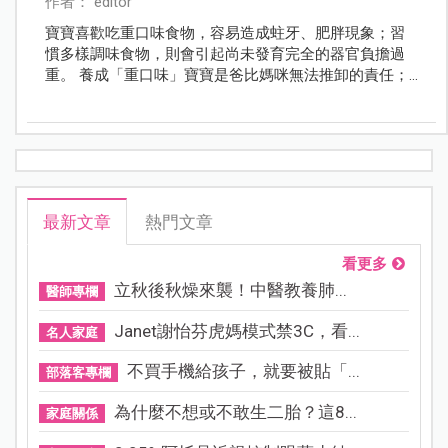
作者： editor
寶寶喜歡吃重口味食物，容易造成蛀牙、肥胖現象；習
慣多樣調味食物，則會引起尚未發育完全的器官負擔過
重。 養成「重口味」寶寶是爸比媽咪無法推卸的責任；
因為寶寶的口味喜好是從小建立；爸比媽咪應該先從自
己做起、瞭解均衡飲食的重要，才可讓寶寶健康成長、
營養滿分！
最新文章
熱門文章
看更多
立秋後秋燥來襲！中醫教養肺...
醫師專欄
Janet謝怡芬虎媽模式禁3C，看...
名人家庭
不買手機給孩子，就要被貼「...
部落客專欄
為什麼不想或不敢生二胎？這8...
家庭關係