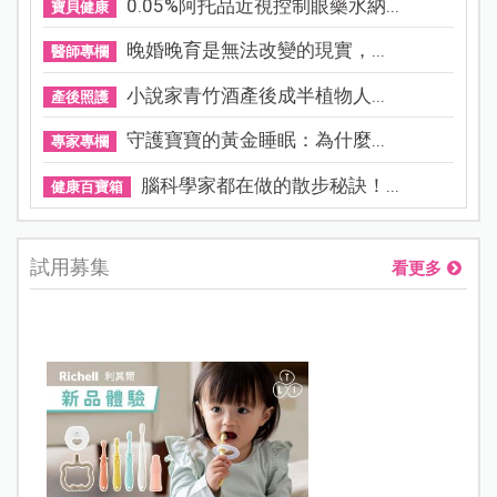
0.05%阿托品近視控制眼藥水納...
寶貝健康
晚婚晚育是無法改變的現實，...
醫師專欄
小說家青竹酒產後成半植物人...
產後照護
守護寶寶的黃金睡眠：為什麼...
專家專欄
腦科學家都在做的散步秘訣！...
健康百寶箱
試用募集
看更多