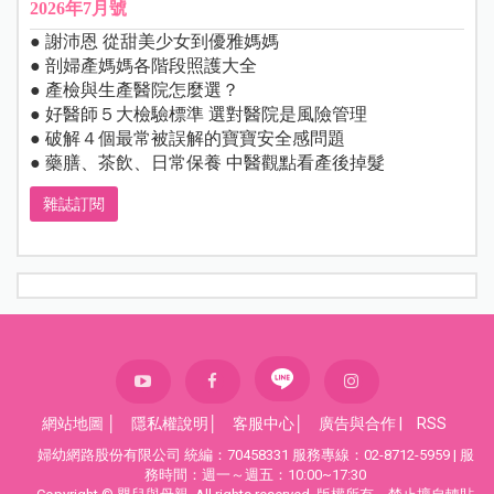
2026年7月號
● 謝沛恩 從甜美少女到優雅媽媽
● 剖婦產媽媽各階段照護大全
● 產檢與生產醫院怎麼選？
● 好醫師５大檢驗標準 選對醫院是風險管理
● 破解４個最常被誤解的寶寶安全感問題
● 藥膳、茶飲、日常保養 中醫觀點看產後掉髮
雜誌訂閱
網站地圖
│
隱私權說明
│
客服中心
│
廣告與合作
|
RSS
婦幼網路股份有限公司 統編：70458331 服務專線：02-8712-5959 | 服
務時間：週一～週五：10:00~17:30