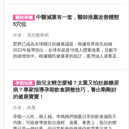
正式上路。
中醫減重有一套，醫師推薦改善體態
醫師專欄
5穴位
作者： 馬光醫療網
肥胖已成為全球關注的健康議題，根據世界衛生組織
2022年報導指出：全球有超過10億人體重過重，且數字
持續增加中。根據國民健康署的統計，臺灣成人過重及
肥胖比率達47.9%，約每兩位成年人就有一位體重超標。
肥胖不僅影響外觀，更與慢性疾病息息相關。減重已不
僅是為了追求美好體態，更是為了維護健康。
胎兒太輕怎麼補？太重又怕妊娠糖尿
孕期知識
病？專家指導孕期飲食調整技巧，養出剛剛好
的健康寶寶！
作者： 林雁
孕期一人吃，兩人補。準媽媽們擔憂日常的飲食攝取不
均衡，可能會導致胎兒過輕、過重。事實上，胎兒的體
重已是一個結果，但日常飲食中媽媽仍有需要注意之