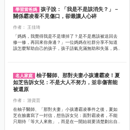
孩子說：「我是不是該消失？」－
學習當爸媽
關係霸凌看不見傷口，卻最讓人心碎
作者： 王佳琦
「媽媽，我覺得我是不是壞掉了？是不是應該被送回去
修一修，再回來你身邊？」一位媽媽在社群分享不知道
該怎麼幫助自己的孩子，孩子語氣充滿無助和失落，媽
媽則是既心疼又無奈。關係霸凌無所不在，我們應該怎
麼幫助孩子度過人際關係的疼痛期呢？
柚子醫師、那對夫妻小孩遭霸凌！夏
名人家庭
如芝告訴女兒：不是大人不努力，並非傷害能
被還原
作者： 游資芸
在柚子醫師、「那對夫妻」小孩遭霸凌事件之後，夏如
芝在臉書寫了一封信，想告訴女兒：面對霸凌者，不能
只期待「等大人來救」，而是在一開始就要清楚劃出自
己的底線。