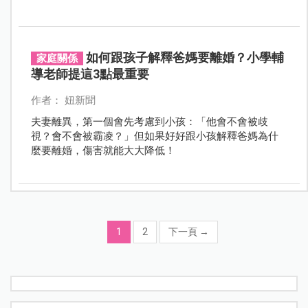
教育」相關，是怎麼一回事呢？我們該怎麼跟孩子談論
「保護」與「暴力」呢？
如何跟孩子解釋爸媽要離婚？小學輔
家庭關係
導老師提這3點最重要
作者： 妞新聞
夫妻離異，第一個會先考慮到小孩：「他會不會被歧
視？會不會被霸凌？」但如果好好跟小孩解釋爸媽為什
麼要離婚，傷害就能大大降低！
1
2
下一頁
→