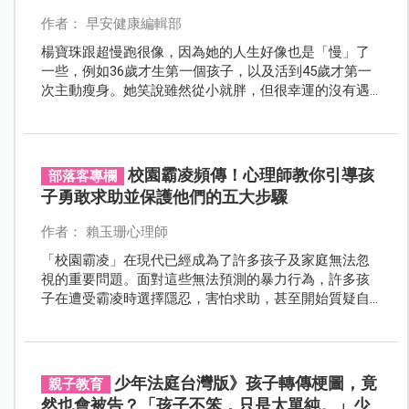
作者： 早安健康編輯部
楊寶珠跟超慢跑很像，因為她的人生好像也是「慢」了
一些，例如36歲才生第一個孩子，以及活到45歲才第一
次主動瘦身。她笑說雖然從小就胖，但很幸運的沒有遇
到任何霸凌的經歷，是個快樂的小胖子。有多胖？身高
164公分的她，最高記錄曾在30多歲時胖到127公斤。
校園霸凌頻傳！心理師教你引導孩
部落客專欄
子勇敢求助並保護他們的五大步驟
作者： 賴玉珊心理師
「校園霸凌」在現代已經成為了許多孩子及家庭無法忽
視的重要問題。面對這些無法預測的暴力行為，許多孩
子在遭受霸凌時選擇隱忍，害怕求助，甚至開始質疑自
己是否存在問題......
少年法庭台灣版》孩子轉傳梗圖，竟
親子教育
然也會被告？「孩子不笨，只是太單純。」少