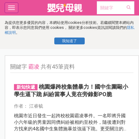
Toggle
navigation
為提供您更多優質的內容，本網站使用cookies分析技術。若繼續閱覽本網站內
容，即表示您同意我們使用 cookies， 關於更多cookies資訊請閱讀我們的
隱私
權說明
。
我知道了
關鍵字
霸凌
共有45筆資料
桃園爆跨校集體暴力！國中生圍毆小
新知快遞
學生逼下跪 糾紛當事人竟在旁錄影PO脆
作者： 江睿毓
桃園市近日發生一起跨校校園霸凌事件。一名即將升國
小六年級的男童因同儕糾紛被相約至校外，隨後遭到對
方找來的4名國中生集體施暴並強逼下跪。更受關注的
是，引發糾紛的國小當事人竟在現場錄影，並將畫面散