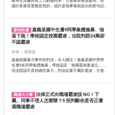
級學生涉嫌持美工刀劃傷同學，引發家長報警處理。但
讓許多家長更難忽視的，或許是他事發前說出的那句話
：「反正我未成年，找你也不會有法律牽扯。」
嘉義某國中生遭9同學集體施暴、強
新知快遞
逼下跪！學校認定校園霸凌，法院判賠24萬卻
不認霸凌
作者： 游資芸
嘉義校園暴力事件的判決，令人關注！嘉義某國中男學
生遭9名同學集體施暴，學校認定「校園霸凌案成立」，
但法院認不具持續性暴力，判決此案不屬於霸凌，引發
家長群組圈熱議！
法律正式向職場霸凌說 NO！下
職場大小事
屬、同事不理人怎麼辦？5 招判斷你是否正遭
遇職場霸凌