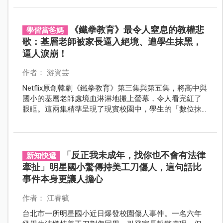
布至Threads炫耀。
《鐵拳教育》最令人窒息的教權悲
學習當爸媽
歌：基層老師被家長逼入絕境、遭學生抹黑，
逼人淚崩！
作者： 游資芸
Netflix原創韓劇《鐵拳教育》第三集與第五集，將高中與
國小的基層老師處境血淋淋地搬上螢幕，令人看完紅了
眼眶。這兩集精準呈現了現實校園中，學生的「數位抹
黑」與家長的「體制霸凌」，看見兩位被體制與惡意逼
入絕境的老師，引爆全網淚崩！
「反正我未成年，找你也不會有法律
新知快遞
牽扯」明星國小驚傳持美工刀傷人，這句話比
事件本身更讓人擔心
作者： 江睿毓
台北市一所明星國小近日爆發校園傷人事件。一名六年