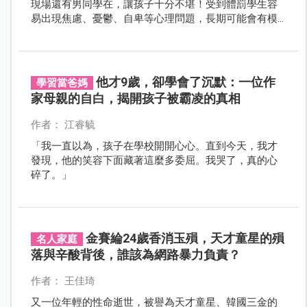
現場還有男同學在，讓孩子十分不堪！受到體罰學生容
易出現焦慮、憂鬱、自卑等心理問題，長期可能會有模
仿暴力行為。
他才9歲，卻學會了沉默：一位作
學習當爸媽
家母親的自白，揭開孩子被霸凌的真相
作者： 江睿毓
「我一直以為，孩子在學校開開心心。直到今天，我才
發現，他的笑容下面藏著這麼多委屈。我哭了，真的心
碎了。」
金賽綸24歲香消玉殞，天才童星的殞
名人家庭
落與辛酸背後，誰該為網路暴力負責？
作者： 王佳琦
又一位年輕的性命逝世，被譽為天才童星、韓國三金的