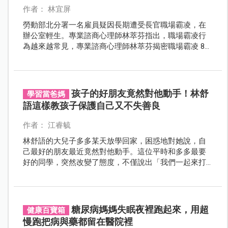
作者： 林宜屏
勞動部北分署一名雇員疑因長期遭受長官職場霸凌，在
辦公室輕生。專業諮商心理師林萃芬指出，職場霸凌行
為越來越常見，專業諮商心理師林萃芬揭密職場霸凌 8
種慣用手段，教你打造堅強心防。
孩子的好朋友竟然對他動手！林舒
學習當爸媽
語這樣教孩子保護自己又不失善良
作者： 江睿毓
林舒語的大兒子多多某天放學回家，困惑地對她說，自
己最好的朋友最近竟然對他動手。這位平時和多多最要
好的同學，突然改變了態度，不僅說出「我們一起來打
某某人」這樣的話，還和班上的「胖虎」玩在一起。這
樣的轉變讓多多不知所措，也讓林舒語心痛又氣憤。
糖尿病媽媽失眠夜裡跑起來，用超
健康百寶箱
慢跑把病與藥都留在醫院裡