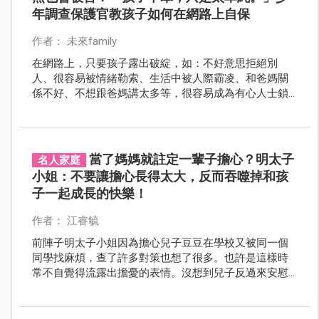
年調查保護官教孩子如何在網路上自保
作者： 未來family
在網路上，只要孩子露出破綻，如：不好意思拒絕別
人、很容易被情緒勒索、生活中被人際霸凌、和爸媽關
係不好、不想跟爸媽講太多等，很容易成為有心人士鎖
定的目標。
當了媽媽就註定一輩子擔心？明太子
名人家庭
小姐：不要讓擔心長得太大，反而吞噬掉和孩
子一起成長的快樂！
作者： 江睿毓
前陣子明太子小姐因為擔心兒子豆豆在學校又被同一個
同學找麻煩，查了許多對策也想了很多。也許是這樣時
常不自覺得流露出擔憂的表情。沒想到兒子反過來安慰
她說：「媽媽！你不要一直把敵人想得那麼聰明強大，
其實真的沒有！」