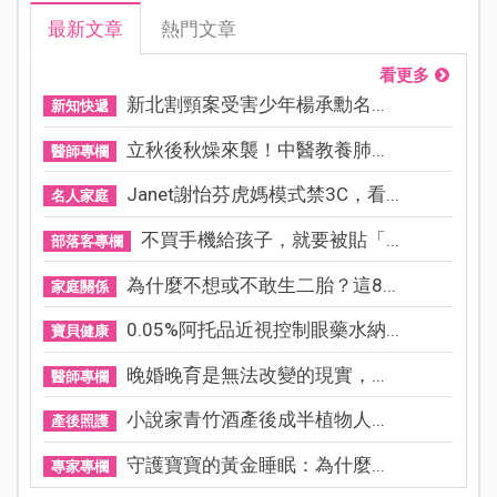
最新文章
熱門文章
看更多
新北割頸案受害少年楊承勳名...
新知快遞
立秋後秋燥來襲！中醫教養肺...
醫師專欄
Janet謝怡芬虎媽模式禁3C，看...
名人家庭
不買手機給孩子，就要被貼「...
部落客專欄
為什麼不想或不敢生二胎？這8...
家庭關係
0.05%阿托品近視控制眼藥水納...
寶貝健康
晚婚晚育是無法改變的現實，...
醫師專欄
小說家青竹酒產後成半植物人...
產後照護
守護寶寶的黃金睡眠：為什麼...
專家專欄