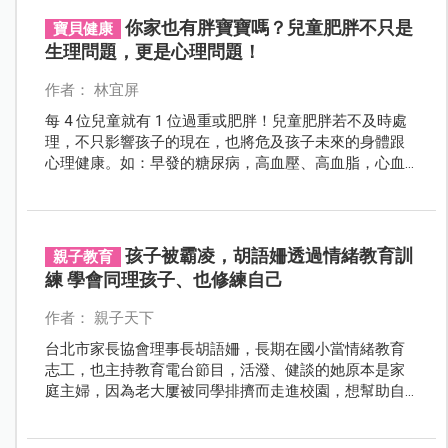
你家也有胖寶寶嗎？兒童肥胖不只是
寶貝健康
生理問題，更是心理問題！
作者： 林宜屏
每 4 位兒童就有 1 位過重或肥胖！兒童肥胖若不及時處
理，不只影響孩子的現在，也將危及孩子未來的身體跟
心理健康。如：早發的糖尿病，高血壓、高血脂，心血
管疾病、性早熟、氣喘、缺乏自信、容易被霸凌等問
題。
孩子被霸凌，胡語姍透過情緒教育訓
親子教育
練 學會同理孩子、也修練自己
作者： 親子天下
台北市家長協會理事長胡語姍，長期在國小當情緒教育
志工，也主持教育電台節目，活潑、健談的她原本是家
庭主婦，因為老大屢被同學排擠而走進校園，想幫助自
己的女兒，無意中也幫到更多別人的孩子，開啟了不一
樣的人生。