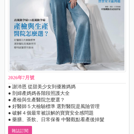
2026年7月號
● 謝沛恩 從甜美少女到優雅媽媽
● 剖婦產媽媽各階段照護大全
● 產檢與生產醫院怎麼選？
● 好醫師５大檢驗標準 選對醫院是風險管理
● 破解４個最常被誤解的寶寶安全感問題
● 藥膳、茶飲、日常保養 中醫觀點看產後掉髮
雜誌訂閱