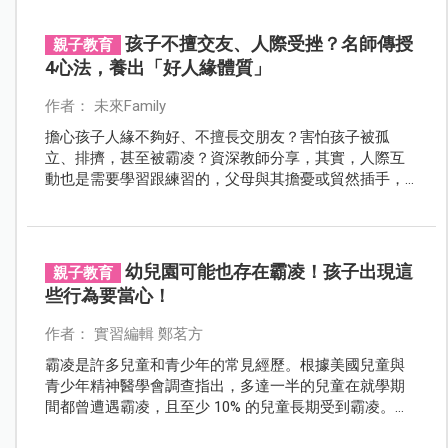
孩子不擅交友、人際受挫？名師傳授
親子教育
4心法，養出「好人緣體質」
作者： 未來Family
擔心孩子人緣不夠好、不擅長交朋友？害怕孩子被孤
立、排擠，甚至被霸凌？資深教師分享，其實，人際互
動也是需要學習跟練習的，父母與其擔憂或貿然插手，
不如試著當孩子的社交教練，陪孩子學會與人相處之
道。
幼兒園可能也存在霸凌！孩子出現這
親子教育
些行為要當心！
作者： 實習編輯 鄭茗方
霸凌是許多兒童和青少年的常見經歷。根據美國兒童與
青少年精神醫學會調查指出，多達一半的兒童在就學期
間都曾遭遇霸凌，且至少 10% 的兒童長期受到霸凌。但
更多人不知道的是，校園霸凌其實從幼兒園就存在！