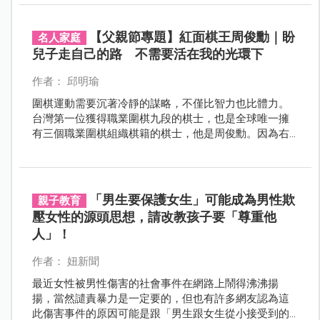
【父親節專題】紅面棋王周俊勳｜盼
名人家庭
兒子走自己的路 不需要活在我的光環下
作者： 邱明瑜
圍棋運動需要沉著冷靜的謀略，不僅比智力也比體力。
台灣第一位獲得職業圍棋九段的棋士，也是全球唯一擁
有三個職業圍棋組織棋籍的棋士，他是周俊勳。因為右
臉上的紅色胎記，而有「紅面棋王」的稱號，自幼被父
親培養成為一名職業棋士的他，對於兒子是否子承衣缽
的問題，他堅定露出笑容：「他不需要活在我的光環
下」。
「男生要保護女生」可能成為男性欺
親子教育
壓女性的源頭思想，請改教孩子要「尊重他
人」！
作者： 妞新聞
最近女性被男性傷害的社會事件在網路上鬧得沸沸揚
揚，當然譴責暴力是一定要的，但也有許多網友認為這
此傷害事件的原因可能是跟「男生跟女生從小接受到的