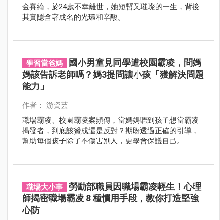
金賽綸，於24歲不幸離世，她短暫又璀璨的一生，背後
其實隱含著成名的光環和辛酸。
國小男童見同學遭校園霸凌，問媽
學習當爸媽
媽該告訴老師嗎？媽3提問讓小孩「獲解決問題
能力」
作者： 游資芸
職場霸凌、校園霸凌案頻傳，當媽媽聽到孩子想當霸凌
揭發者，到底該贊成還是反對？期盼透過正確的引導，
幫助每個孩子除了不傷害別人，更學會保護自己。
勞動部職員因職場霸凌輕生！心理
職場大小事
師揭密職場霸凌 8 種慣用手段，教你打造堅強
心防