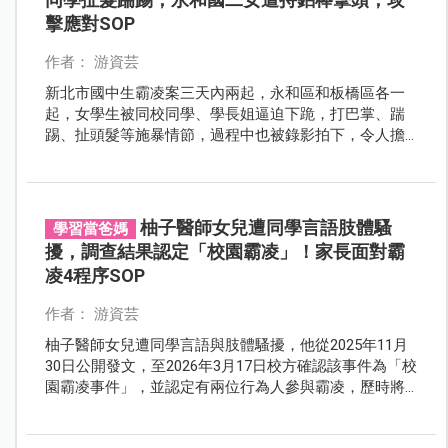
擊應對SOP
作者： 游資芸
新北市國中生霸凌案三天內兩起，永和區和板橋區各一
起，女學生被同校同學、學長姐逼迫下跪，打巴掌、踹
踢、扯頭髮等施暴情節，過程中也被錄影拍下，令人擔
憂國中校園安全問題。
柚子醫師女兒遭同學言語肢體騷
學習當爸媽
擾，調查結果認定「校園霸凌」！家長面對霸
凌4程序SOP
作者： 游資芸
柚子醫師女兒遭同學言語與肢體騷擾，他從2025年11月
30日公開發文，至2026年3月17日校方確認該事件為「校
園霸凌事件」，並認定有兩位行為人參與霸凌，歷時將
近四個月。柚子醫師的做法也給予家長啟示：爸媽要適
時為孩子挺身而出。