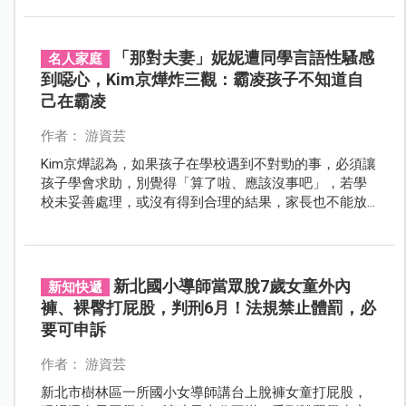
「那對夫妻」妮妮遭同學言語性騷感
名人家庭
到噁心，Kim京燁炸三觀：霸凌孩子不知道自
己在霸凌
作者： 游資芸
Kim京燁認為，如果孩子在學校遇到不對勁的事，必須讓
孩子學會求助，別覺得「算了啦、應該沒事吧」，若學
校未妥善處理，或沒有得到合理的結果，家長也不能放
棄。
新北國小導師當眾脫7歲女童外內
新知快遞
褲、裸臀打屁股，判刑6月！法規禁止體罰，必
要可申訴
作者： 游資芸
新北市樹林區一所國小女導師講台上脫褲女童打屁股，