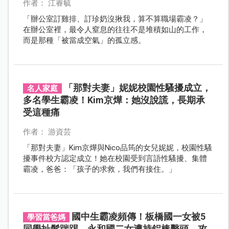
作者： 江睿毓
「辦公室訂雞排、訂珍奶沒揪我，算不算職場霸凌？」
在辦公室裡，最令人窒息的往往不是堆積如山的工作，
而是那種「被當成空氣」的孤立感。
「那對夫妻」妮妮校園性騷擾成立，
名人家庭
多名學生霸凌！Kim京燁：她沒說謊，長期承
受這種痛
作者： 游資芸
「那對夫妻」Kim京燁與Nico品筠的女兒妮妮，校園性騷
擾事件校方認定成立！她在校園受到言語性騷擾、集體
霸凌，爸爸：「孩子的求救，我們有接住。」
國中生霸凌頻傳！板橋國一女被5
學習當爸媽
同學扯髮踹踢，永和國二女遭持鋁棒擊頭，攻