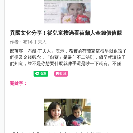
異國文化分享！從兒童撲滿看荷蘭人金錢價值觀
作者：布爾‧丁夫人
部落客「布爾‧丁夫人」表示，務實的荷蘭家庭很早就跟孩子
們提及金錢觀念，「儲蓄」是最佳不二法則，儘早就讓孩子
們知道，並不是你想要什麼就伸手還是吵一下就有。不僅家
庭，連學校也很重視金錢觀念的教育，小學就開始教導如何
收藏
正確使用金錢、了解它甚至投資它！真的是很不一樣的文化
呢～有興趣的媽咪們可以來看看：）
關鍵字：