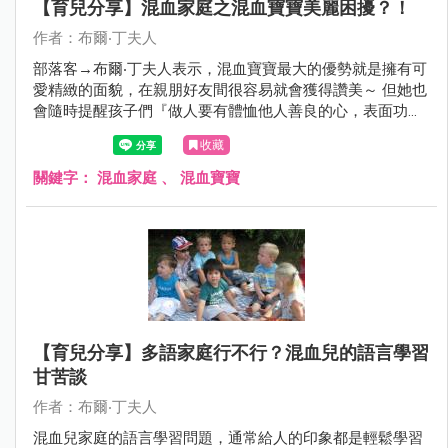
【育兒分享】混血家庭之混血寶寶美麗困擾？！
作者：布爾‧丁夫人
部落客→布爾‧丁夫人表示，混血寶寶最大的優勢就是擁有可
愛精緻的面貌，在親朋好友間很容易就會獲得讚美～ 但她也
會隨時提醒孩子們『做人要有體恤他人善良的心，表面功夫
都是淺顯的，只有真心，才值得永久保存』 真的是位很替孩
收藏
子們著想的模範媽咪～對吧：）
關鍵字：
混血家庭
、
混血寶寶
【育兒分享】多語家庭行不行？混血兒的語言學習
甘苦談
作者：布爾‧丁夫人
混血兒家庭的語言學習問題，通常給人的印象都是輕鬆學習