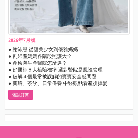
2026年7月號
● 謝沛恩 從甜美少女到優雅媽媽
● 剖婦產媽媽各階段照護大全
● 產檢與生產醫院怎麼選？
● 好醫師５大檢驗標準 選對醫院是風險管理
● 破解４個最常被誤解的寶寶安全感問題
● 藥膳、茶飲、日常保養 中醫觀點看產後掉髮
雜誌訂閱