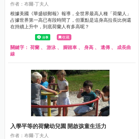
作者：布爾‧丁夫人
根據美國《華盛頓郵報》報導，全世界最高人種「荷蘭人」
占據世界第一高已有段時間了，但重點是這身高拉長比例還
在持續上升中，到底荷蘭人有多高呢？
收藏
關鍵字：
荷蘭
、
游泳
、
腳踏車
、
身高
、
遺傳
、
成長曲
線
入學平等的荷蘭幼兒園 開啟孩童生活力
作者：布爾‧丁夫人