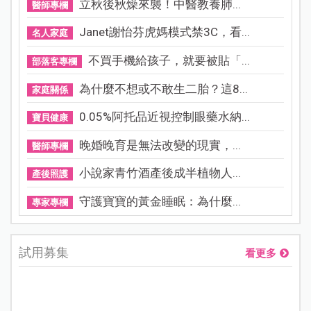
立秋後秋燥來襲！中醫教養肺...
醫師專欄
Janet謝怡芬虎媽模式禁3C，看...
名人家庭
不買手機給孩子，就要被貼「...
部落客專欄
為什麼不想或不敢生二胎？這8...
家庭關係
0.05%阿托品近視控制眼藥水納...
寶貝健康
晚婚晚育是無法改變的現實，...
醫師專欄
小說家青竹酒產後成半植物人...
產後照護
守護寶寶的黃金睡眠：為什麼...
專家專欄
試用募集
看更多