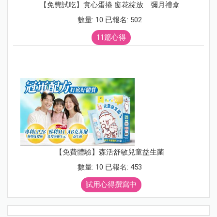
【免費試吃】實心蛋捲 窗花綻放｜彌月禮盒
數量: 10 已報名: 502
11篇心得
【免費體驗】森活舒敏兒童益生菌
數量: 10 已報名: 453
試用心得撰寫中