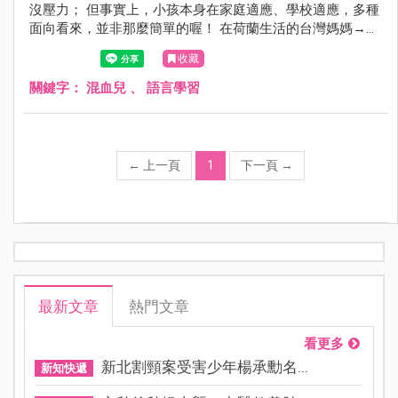
沒壓力； 但事實上，小孩本身在家庭適應、學校適應，多種
面向看來，並非那麼簡單的喔！ 在荷蘭生活的台灣媽媽→布
爾丁夫人分享了小孩在語言學習路上的甘苦談， 還有給混血
收藏
兒媽咪的寶貝語言學習Tips，歡迎抱著輕鬆的心情來看看
喔！
關鍵字：
混血兒
、
語言學習
←
上一頁
1
下一頁
→
最新文章
熱門文章
看更多
新北割頸案受害少年楊承勳名...
新知快遞