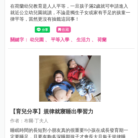
在荷蘭幼兒教育是人人平等，一旦孩子滿2歲就可申請進入
就近公立幼兒園就讀，不論是獨生子女或家有手足的孩童一
律平等，當然更沒有抽籤這回事！
收藏
關鍵字：
幼兒園
、
平等入學
、
生活力
、
荷蘭
【育兒分享】規律就寢睡出學習力
作者：布爾‧丁夫人
睡眠時間的長短對小朋友真的很重要!!小孩在成長發育期一
定要睡足，且要有夠多深睡期孩子才會長大且每天規律睡