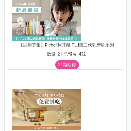
【試用募集】Richell利其爾 T.L.I第二代乳牙刷系列
數量: 21 已報名: 432
21篇心得