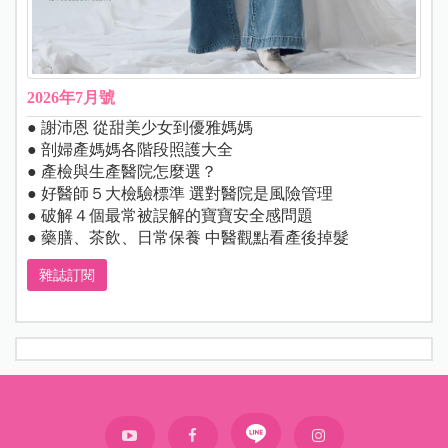
2026年7月號
● 謝沛恩 從甜美少女到優雅媽媽
● 剖婦產媽媽各階段照護大全
● 產檢與生產醫院怎麼選？
● 好醫師５大檢驗標準 選對醫院是風險管理
● 破解４個最常被誤解的寶寶安全感問題
● 藥膳、茶飲、日常保養 中醫觀點看產後掉髮
雜誌訂閱