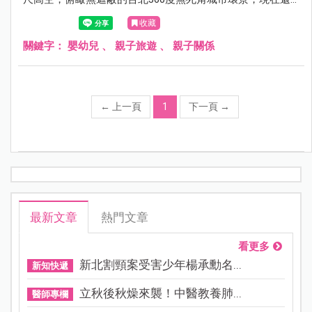
有推出台灣籍平日半價限定優惠雙人套票，包含快速通關門
收藏
票、專屬紀念照、101紀念品以及雲朵咖啡，光是專屬紀念
照就值回票價，這樣的經驗真的是太特別了，有興趣的朋友
關鍵字：
嬰幼兒
、
親子旅遊
、
親子關係
可以參考以下的心得介紹唷！
←
上一頁
1
下一頁
→
最新文章
熱門文章
看更多
新北割頸案受害少年楊承勳名...
新知快遞
立秋後秋燥來襲！中醫教養肺...
醫師專欄