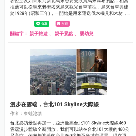
各位朋友如果來到新北烏來想要去欣賞烏來瀑布的話，相當
推薦可以從烏來老街搭乘烏來觀光台車前往，烏來台車興建
於1928年(昭和三年)，一開始是用來運送伐木機具和木材，
1951年出現手推式載客台車，1964年擴建為雙軌，1974年將
收藏
台車動力機械化，「烏來觀光台車」正式誕生，我們可以從
烏來老街搭配烏來觀光台車前往烏來瀑布，單程票價是50
關鍵字：
親子旅遊
、
親子景點
、
嬰幼兒
元，車程大約十分鐘就到達台車瀑布站唷！
漫步在雲端，台北101 Skyline天際線
作者：東蛙池塘
台北必訪景點再加一，亞洲最高台北101 Skyline天際線460
雲端漫步體驗全新開放，我們可以站在台北101大樓的460公
尺高空，俯瞰無遮蔽的台北360度無死角城市環景，現在還