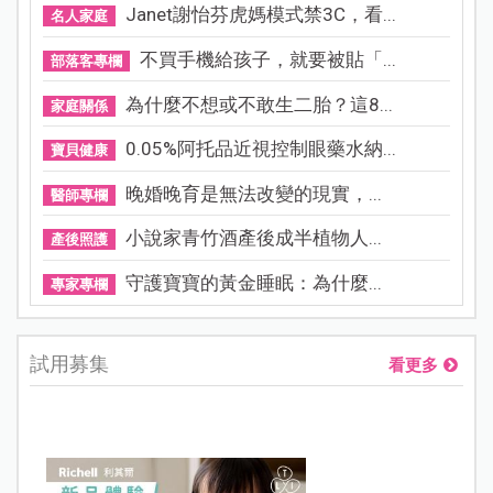
Janet謝怡芬虎媽模式禁3C，看...
名人家庭
不買手機給孩子，就要被貼「...
部落客專欄
為什麼不想或不敢生二胎？這8...
家庭關係
0.05%阿托品近視控制眼藥水納...
寶貝健康
晚婚晚育是無法改變的現實，...
醫師專欄
小說家青竹酒產後成半植物人...
產後照護
守護寶寶的黃金睡眠：為什麼...
專家專欄
試用募集
看更多