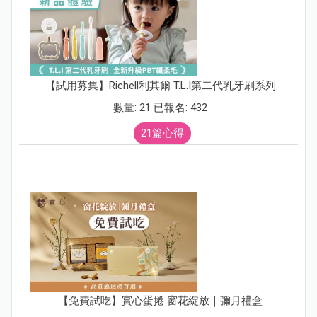
【試用募集】Richell利其爾 T.L.I第二代乳牙刷系列
數量: 21 已報名: 432
21篇心得
【免費試吃】實心蛋捲 窗花綻放｜彌月禮盒