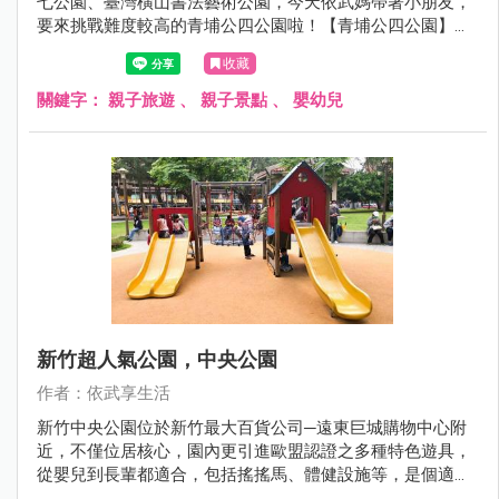
七公園、臺灣橫山書法藝術公園，今天依武媽帶著小朋友，
要來挑戰難度較高的青埔公四公園啦！【青埔公四公園】雖
然面積不大，但裏面其實還蠻厲害的。有各種類型的攀爬
收藏
網、攀爬牆，還有依武家第一次見到酷似遊樂園的旋轉飛
椅，也太好玩了吧！新奇又有創意的特色遊具，連依武媽看
關鍵字：
親子旅遊
、
親子景點
、
嬰幼兒
了都好想玩。若近期有安排到Xpark水族館旅遊，結束後可以
帶著小朋友來青埔公四公園玩耍運動一下唷！
新竹超人氣公園，中央公園
作者：依武享生活
新竹中央公園位於新竹最大百貨公司─遠東巨城購物中心附
近，不僅位居核心，園內更引進歐盟認證之多種特色遊具，
從嬰兒到長輩都適合，包括搖搖馬、體健設施等，是個適合
全家大小假日運動休閒的好地方。