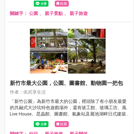
收藏
關鍵字：
公園
、
親子景點
、
親子旅遊
新竹市最大公園，公園、圖書館、動物園一把包
作者：依武享生活
「新竹公園」為新竹市最大的公園，裡頭除了有小朋友最愛
的共融式大沙坑特色遊戲場外，還有玻工館、玻璃工坊、風
Live House、昆蟲館、圖書館、氣象站及麗池湖畔日式建築
群等景點，甚至連新竹動物園都在新竹公園的腹地內，可說
收藏
是新竹絕佳的親子休憩場所！
關鍵字：
幼兒
、
親子旅遊
、
親子關係