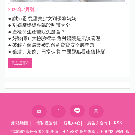
2026年7月號
● 謝沛恩 從甜美少女到優雅媽媽
● 剖婦產媽媽各階段照護大全
● 產檢與生產醫院怎麼選？
● 好醫師５大檢驗標準 選對醫院是風險管理
● 破解４個最常被誤解的寶寶安全感問題
● 藥膳、茶飲、日常保養 中醫觀點看產後掉髮
雜誌訂閱
網站地圖
│
隱私權說明
│
客服中心
│
廣告與合作
|
RSS
婦幼網路股份有限公司 統編：70458331 服務專線：02-8712-5959 | 服