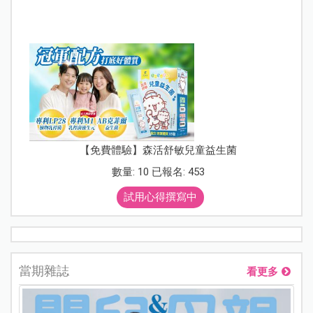
【免費體驗】森活舒敏兒童益生菌
數量: 10 已報名: 453
試用心得撰寫中
當期雜誌
看更多