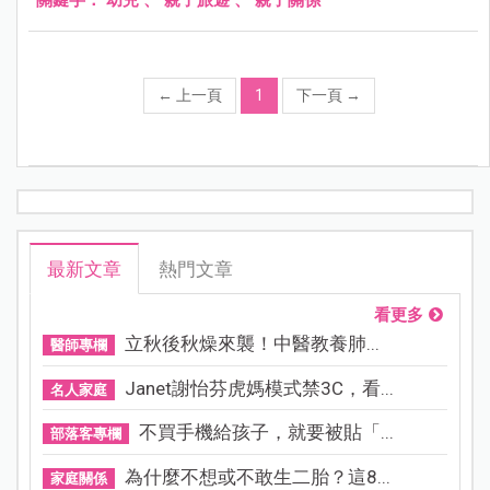
←
上一頁
1
下一頁
→
最新文章
熱門文章
看更多
立秋後秋燥來襲！中醫教養肺...
醫師專欄
Janet謝怡芬虎媽模式禁3C，看...
名人家庭
不買手機給孩子，就要被貼「...
部落客專欄
為什麼不想或不敢生二胎？這8...
家庭關係