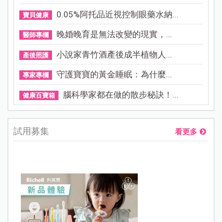
0.05%阿托品近視控制眼藥水納...
寶貝健康
晚婚晚育是無法改變的現實，...
醫師專欄
小說家青竹酒產後成半植物人...
產後照護
守護寶寶的黃金睡眠：為什麼...
專家專欄
腦科學家都在做的散步秘訣！...
健康百寶箱
試用募集
看更多