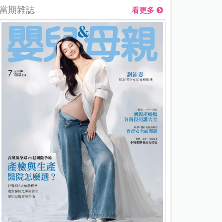
當期雜誌
看更多