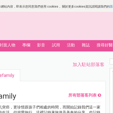
站內容，即表示您同意我們使用 cookies， 關於更多cookies資訊請閱讀我們的
隱
封面人物
專欄
影音
試用
活動
雜誌
搜尋好醫
加入駐站部落客
efamily
amily
所有部落客列表
乳突癌，更珍惜跟孩子們相處的時間，而開始記錄我們這一家
的生活，但就愛旅行。這裡記錄著旅遊及美食的分享，也記錄