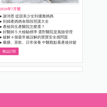
2026年7月號
● 謝沛恩 從甜美少女到優雅媽媽
● 剖婦產媽媽各階段照護大全
● 產檢與生產醫院怎麼選？
● 好醫師５大檢驗標準 選對醫院是風險管理
● 破解４個最常被誤解的寶寶安全感問題
● 藥膳、茶飲、日常保養 中醫觀點看產後掉髮
雜誌訂閱