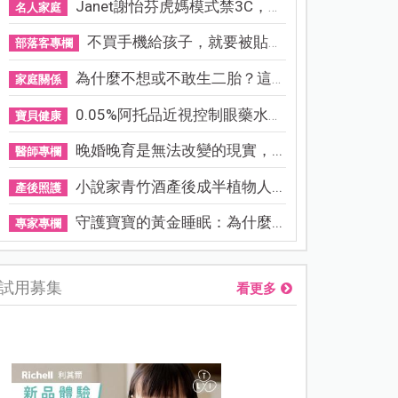
Janet謝怡芬虎媽模式禁3C，看...
名人家庭
不買手機給孩子，就要被貼「...
部落客專欄
為什麼不想或不敢生二胎？這8...
家庭關係
0.05%阿托品近視控制眼藥水納...
寶貝健康
晚婚晚育是無法改變的現實，...
醫師專欄
小說家青竹酒產後成半植物人...
產後照護
守護寶寶的黃金睡眠：為什麼...
專家專欄
試用募集
看更多