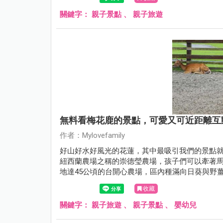
關鍵字：
親子景點
、
親子旅遊
無料看梅花鹿的景點，可愛又可近距離互
作者：Mylovefamily
好山好水好風光的花蓮，其中最吸引我們的景點
紐西蘭農場之稱的崇德瑩農場，孩子們可以牽著
地達45公頃的台開心農場，區內種滿向日葵與野
來，台開心農場位在有星巴克貨櫃屋的新天堂樂
收藏
點，建議可安排至少二個小時的停留時間。
關鍵字：
親子旅遊
、
親子景點
、
嬰幼兒