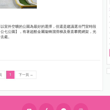
，以室外空曠的公園為最好的選擇，但還是建議選冷門室時段
【公七公園】，有著超酷金屬璇轉溜滑梯及垂直攀爬網架，光
好去處。
頁
1
下一頁
→