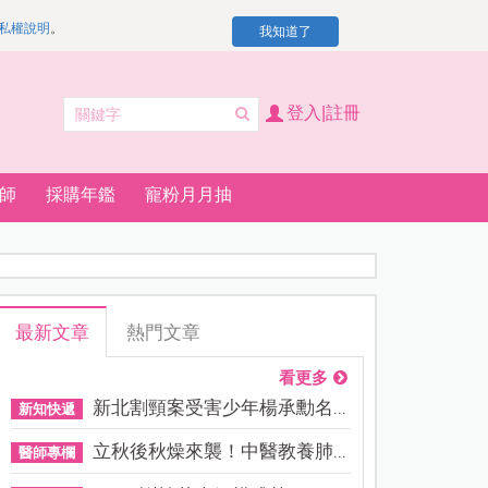
私權說明
。
我知道了
登入|註冊
師
採購年鑑
寵粉月月抽
最新文章
熱門文章
看更多
新北割頸案受害少年楊承勳名...
新知快遞
立秋後秋燥來襲！中醫教養肺...
醫師專欄