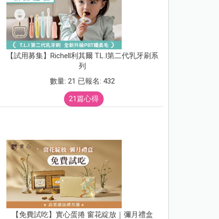
【試用募集】Richell利其爾 T.L.I第二代乳牙刷系
列
數量: 21 已報名: 432
21篇心得
【免費試吃】實心蛋捲 窗花綻放｜彌月禮盒