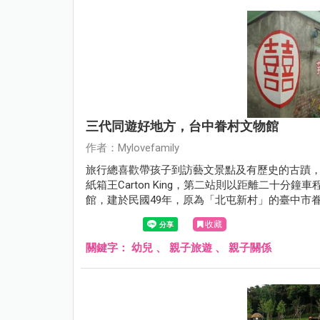
三代同遊好地方，台中眷村文物館
作者：Mylovefamily
旅行總喜歡帶孩子到訪藝文景點及有歷史的古蹟
紙箱王Carton King，第二站則以距離二十
館，建於民國49年，原為「北屯新村」的臺中市
技術員，目前保存四棟具代表性的眷村建物。雖
收藏
我們一起去看看吧！
關鍵字：
幼兒
、
親子旅遊
、
親子關係