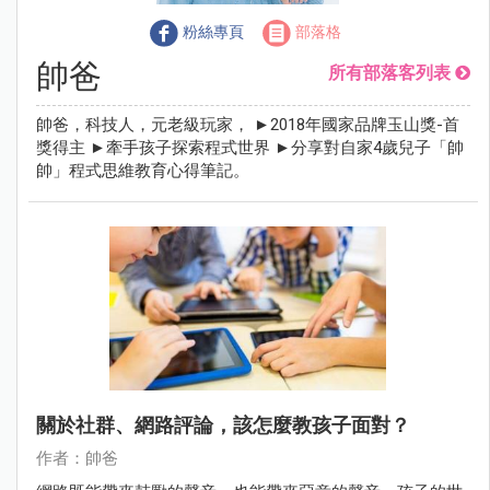
粉絲專頁
部落格
帥爸
所有部落客列表
帥爸，科技人，元老級玩家， ►2018年國家品牌玉山獎-首
獎得主 ►牽手孩子探索程式世界 ►分享對自家4歲兒子「帥
帥」程式思維教育心得筆記。
關於社群、網路評論，該怎麼教孩子面對？
作者：帥爸