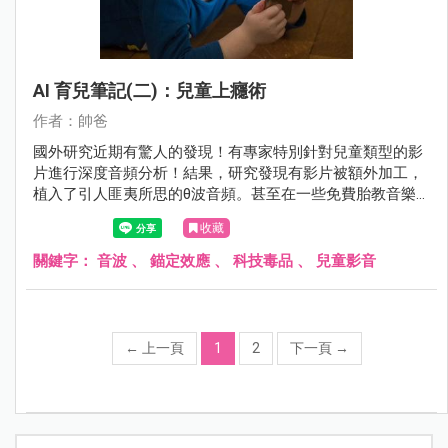
AI 育兒筆記(二)：兒童上癮術
作者：帥爸
國外研究近期有驚人的發現！有專家特別針對兒童類型的影
片進行深度音頻分析！結果，研究發現有影片被額外加工，
植入了引人匪夷所思的θ波音頻。甚至在一些免費胎教音樂
裡，也發現能引發這種特殊頻率的音波。 這些聲音波段成人
收藏
是聽不到的。
關鍵字：
音波
、
錨定效應
、
科技毒品
、
兒童影音
←
上一頁
1
2
下一頁
→