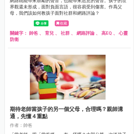
網路既能帶來鼓勵的聲音，也能帶來惡意的聲音。孩子的世
界觀還未形成，面對負面言語，很容易受到傷害。作爲父
母，我們該如何教孩子面對社群和網路評論？
收藏
關鍵字：
帥爸
、
育兒
、
社群
、
網路評論
、
高EQ
、
心靈
防衛
期待老師當孩子的另一個父母，合理嗎？親師溝
通，先懂４重點
作者：帥爸