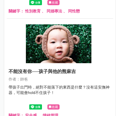
收藏
關鍵字：
性別教育
、
同婚專法
、
同性戀
不能沒有你──孩子與他的熊麻吉
作者：帥爸
帶孩子出門時，絕對不能落下的東西是什麼？沒有這安撫神
器，可能會hold不住孩子！
收藏
關鍵字：
安全感
、
情緒管理