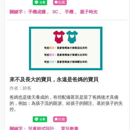
收藏
大環境和人為所迫，但總有辦法可以降低孩子對手機的上癮
依賴程度。
關鍵字：
手機成癮
、
3C
、
手機
、
親子時光
來不及長大的寶貝，永遠是爸媽的寶貝
作者：帥爸
爸媽也是後天養成的，有些配備甚至是當了爸媽後才具備
的，例如：為孩子流的眼淚、給孩子的關注、基於孩子的失
控。
收藏
關鍵字：
兒童程式設計
、
育兒教養