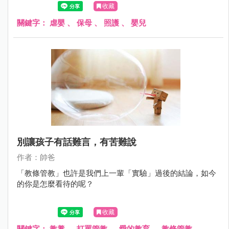
收藏
關鍵字：
虐嬰
、
保母
、
照護
、
嬰兒
別讓孩子有話難言，有苦難說
作者：帥爸
「教條管教」也許是我們上一輩「實驗」過後的結論，如今
的你是怎麼看待的呢？
收藏
關鍵字：
教養
、
打罵管教
、
愛的教育
、
教條管教