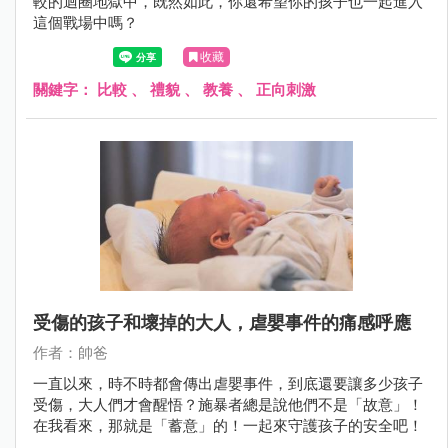
較的迴圈地獄中，既然如此，你還希望你的孩子也一起進入
這個戰場中嗎？
收藏
關鍵字：
比較
、
禮貌
、
教養
、
正向刺激
受傷的孩子和壞掉的大人，虐嬰事件的痛感呼應
作者：帥爸
一直以來，時不時都會傳出虐嬰事件，到底還要讓多少孩子
受傷，大人們才會醒悟？施暴者總是說他們不是「故意」！
在我看來，那就是「蓄意」的！一起來守護孩子的安全吧！