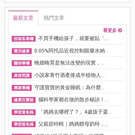
最新文章
熱門文章
看更多
不買手機給孩子，就要被貼「...
部落客專欄
0.05%阿托品近視控制眼藥水納...
寶貝健康
晚婚晚育是無法改變的現實，...
醫師專欄
小說家青竹酒產後成半植物人...
產後照護
守護寶寶的黃金睡眠：為什麼...
專家專欄
腦科學家都在做的散步秘訣！...
健康百寶箱
「媽媽去哪裡了？」4歲孩子還...
學習當爸媽
父親節特輯｜媽媽餵母奶時，...
學習當爸媽