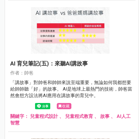
AI 育兒筆記(五)：來聽AI講故事
作者：帥爸
「講故事」對帥爸和帥帥來說至端重要，無論如何我都想要
給帥帥聽「好」的故事。 AI是地球上最熱門的技術，帥爸當
然會想方設法將AI應用在講故事的育兒中。
收藏
關鍵字：
兒童程式設計
、
兒童程式教育
、
故事
、
AI人工
智慧