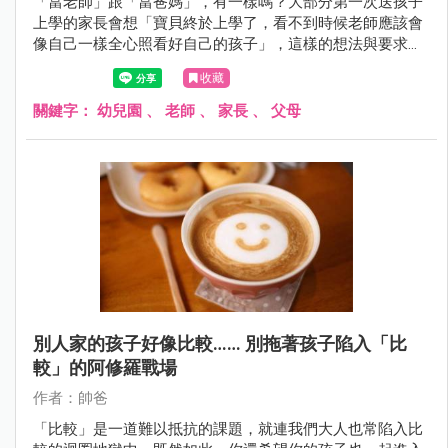
「當老師」跟「當爸媽」，有一樣嗎？大部分第一次送孩子
上學的家長會想「寶貝終於上學了，看不到時候老師應該會
像自己一樣全心照看好自己的孩子」，這樣的想法與要求，
過分嗎？！想想看，若全班有20個孩子，後面可能有超過20
收藏
～40位以上的爸爸、媽媽、阿公、阿嬤... 家長群，老師，該
怎麼辦呢？
關鍵字：
幼兒園
、
老師
、
家長
、
父母
別人家的孩子好像比較…… 別拖著孩子陷入「比
較」的阿修羅戰場
作者：帥爸
「比較」是一道難以抵抗的課題，就連我們大人也常陷入比