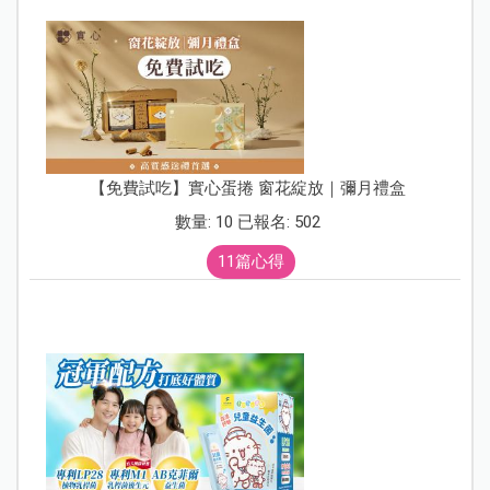
【免費試吃】實心蛋捲 窗花綻放｜彌月禮盒
數量: 10 已報名: 502
11篇心得