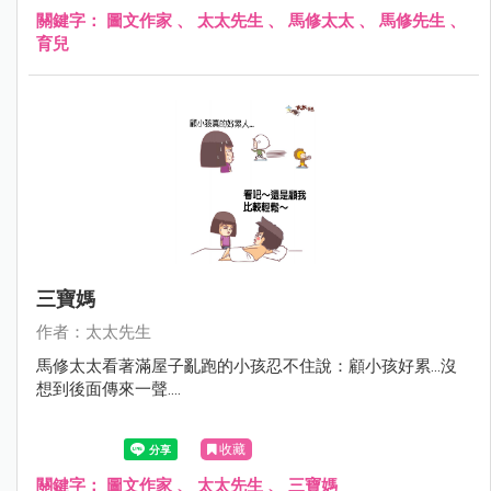
關鍵字：
圖文作家
、
太太先生
、
馬修太太
、
馬修先生
、
育兒
三寶媽
作者：太太先生
馬修太太看著滿屋子亂跑的小孩忍不住說：顧小孩好累...沒
想到後面傳來一聲....
收藏
關鍵字：
圖文作家
、
太太先生
、
三寶媽