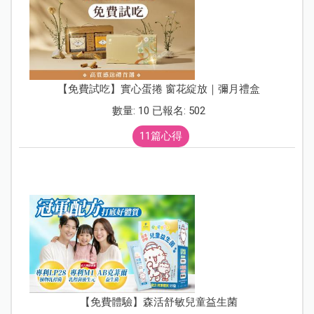
【免費試吃】實心蛋捲 窗花綻放｜彌月禮盒
數量: 10 已報名: 502
11篇心得
【免費體驗】森活舒敏兒童益生菌