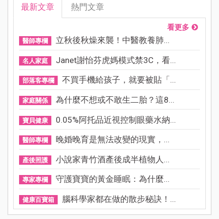
最新文章
熱門文章
看更多
立秋後秋燥來襲！中醫教養肺...
醫師專欄
Janet謝怡芬虎媽模式禁3C，看...
名人家庭
不買手機給孩子，就要被貼「...
部落客專欄
為什麼不想或不敢生二胎？這8...
家庭關係
0.05%阿托品近視控制眼藥水納...
寶貝健康
晚婚晚育是無法改變的現實，...
醫師專欄
小說家青竹酒產後成半植物人...
產後照護
守護寶寶的黃金睡眠：為什麼...
專家專欄
腦科學家都在做的散步秘訣！...
健康百寶箱