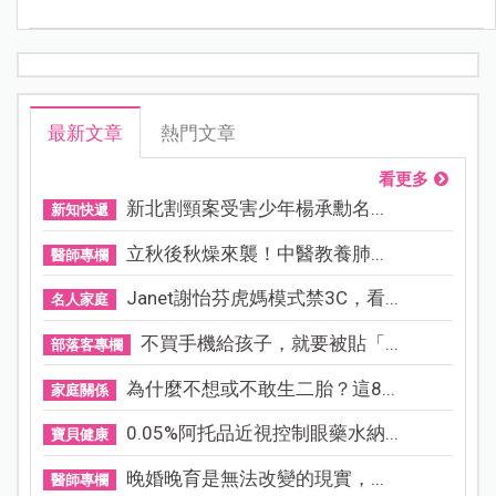
最新文章
熱門文章
看更多
新北割頸案受害少年楊承勳名...
新知快遞
立秋後秋燥來襲！中醫教養肺...
醫師專欄
Janet謝怡芬虎媽模式禁3C，看...
名人家庭
不買手機給孩子，就要被貼「...
部落客專欄
為什麼不想或不敢生二胎？這8...
家庭關係
0.05%阿托品近視控制眼藥水納...
寶貝健康
晚婚晚育是無法改變的現實，...
醫師專欄