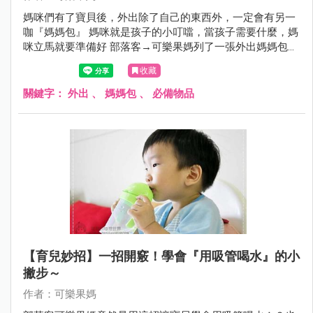
媽咪們有了寶貝後，外出除了自己的東西外，一定會有另一
咖『媽媽包』 媽咪就是孩子的小叮噹，當孩子需要什麼，媽
咪立馬就要準備好 部落客→可樂果媽列了一張外出媽媽包清
單，真的是非常齊全，應有盡有 媽咪們可以來參考看看，再
收藏
依寶貝的狀況做取捨喔～
關鍵字：
外出
、
媽媽包
、
必備物品
【育兒妙招】一招開竅！學會『用吸管喝水』的小
撇步～
作者：可樂果媽