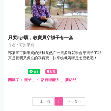
只要5步驟，教寶貝穿襪子有一套
作者：可樂果媽
部落客可樂果媽的寶貝竟然在一歲多時就學會穿襪子了耶！
真是聰明又獨立的乖寶寶，快來瞧瞧媽咪是怎麼教吧！！
收藏
關鍵字：
襪子
、
生活自理能力
、
嬰幼兒
←
上一頁
1
下一頁
→