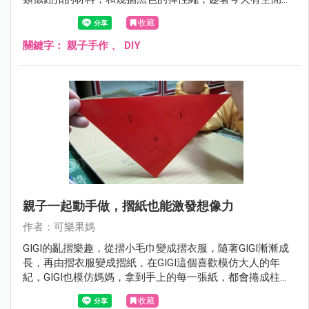
動手幫GIGI製作手工髮束。
收藏
關鍵字：
親子手作
、
DIY
親子一起動手做，摺紙也能激發想像力
作者：可樂果媽
GIGI的亂摺樂趣，從摺小毛巾變成摺衣服，隨著GIGI漸漸成
長，再由摺衣服變成摺紙，在GIGI這個喜歡模仿大人的年
紀，GIGI也模仿媽媽，拿到手上的每一張紙，都會捲成柱
狀，漸漸養成GIGI喜歡捲紙和摺紙的習慣。
收藏