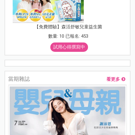
【免費體驗】森活舒敏兒童益生菌
數量: 10 已報名: 453
試用心得撰寫中
當期雜誌
看更多