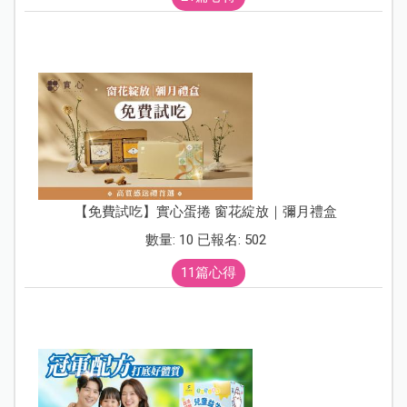
【免費試吃】實心蛋捲 窗花綻放｜彌月禮盒
數量: 10 已報名: 502
11篇心得