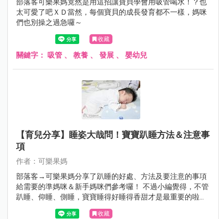
部落客可樂果媽竟然是用這招讓寶貝學會用吸管喝水！？也
太可愛了吧ＸＤ當然，每個寶貝的成長發育都不一樣，媽咪
們也別操之過急囉～
收藏
關鍵字：
吸管
、
教養
、
發展
、
嬰幼兒
【育兒分享】睡姿大哉問！寶寶趴睡方法＆注意事
項
作者：可樂果媽
部落客→可樂果媽分享了趴睡的好處、方法及要注意的事項
給需要的準媽咪＆新手媽咪們參考囉！ 不過小編覺得，不管
趴睡、仰睡、側睡，寶寶睡得好睡得香甜才是最重要的啦～
^^
收藏