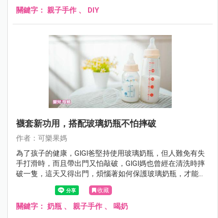
關鍵字：
親子手作
、
DIY
襪套新功用，搭配玻璃奶瓶不怕摔破
作者：可樂果媽
為了孩子的健康，GIGI爸堅持使用玻璃奶瓶，但人難免有失
手打滑時，而且帶出門又怕敲破，GIGI媽也曾經在清洗時摔
破一隻，這天又得出門，煩惱著如何保護玻璃奶瓶，才能安
全的保護，終於！想到了這個妙招。
收藏
關鍵字：
奶瓶
、
親子手作
、
喝奶