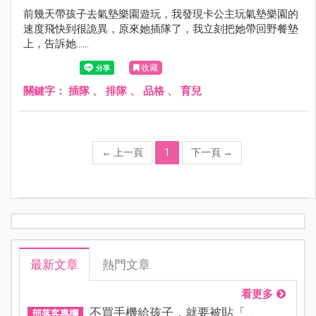
前幾天帶孩子去氣墊樂園遊玩，我發現卡公主玩氣墊樂園的
速度飛快到很詭異，原來她插隊了，我立刻把她帶回野餐墊
上，告訴她......
收藏
關鍵字：
插隊
、
排隊
、
品格
、
育兒
←
上一頁
1
下一頁
→
最新文章
熱門文章
看更多
不買手機給孩子，就要被貼「...
部落客專欄