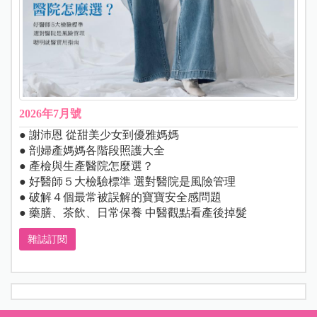
2026年7月號
● 謝沛恩 從甜美少女到優雅媽媽
● 剖婦產媽媽各階段照護大全
● 產檢與生產醫院怎麼選？
● 好醫師５大檢驗標準 選對醫院是風險管理
● 破解４個最常被誤解的寶寶安全感問題
● 藥膳、茶飲、日常保養 中醫觀點看產後掉髮
雜誌訂閱