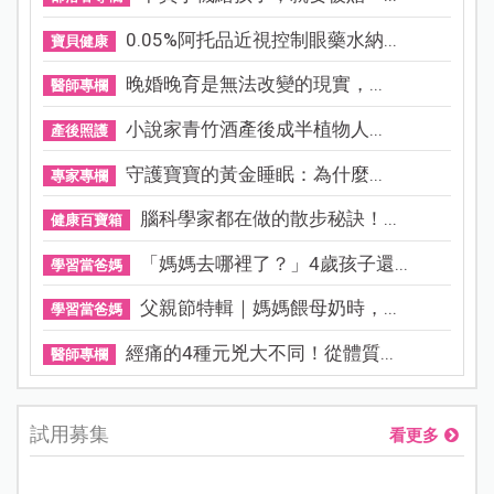
0.05%阿托品近視控制眼藥水納...
寶貝健康
晚婚晚育是無法改變的現實，...
醫師專欄
小說家青竹酒產後成半植物人...
產後照護
守護寶寶的黃金睡眠：為什麼...
專家專欄
腦科學家都在做的散步秘訣！...
健康百寶箱
「媽媽去哪裡了？」4歲孩子還...
學習當爸媽
父親節特輯｜媽媽餵母奶時，...
學習當爸媽
經痛的4種元兇大不同！從體質...
醫師專欄
試用募集
看更多