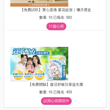
【免費試吃】實心蛋捲 窗花綻放｜彌月禮盒
數量: 10 已報名: 502
11篇心得
【免費體驗】森活舒敏兒童益生菌
數量: 10 已報名: 453
試用心得撰寫中