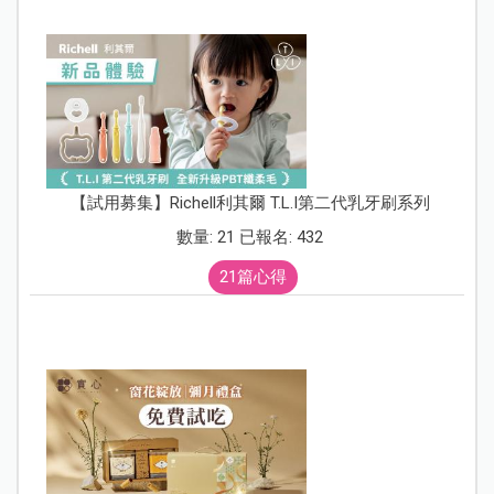
【試用募集】Richell利其爾 T.L.I第二代乳牙刷系列
數量: 21 已報名: 432
21篇心得