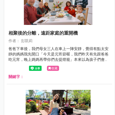
相聚後的分離，遠距家庭的重開機
作者： 彭凱莉
爸爸下車後，我們母女三人在車上一陣安靜，覺得有點太安
靜的媽媽我先開口「今天是元宵節喔，我們昨天有先跟爸爸
吃元宵，晚上媽媽再帶你們去提燈籠」本來以為孩子們會如
往常一言一句討論要去哪？沒想到回覆我的又是一陣安靜～
收藏
關鍵字：