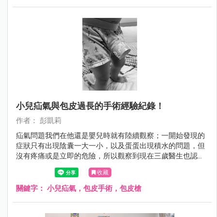
小兒疝氣與包皮過長的手術經驗紀錄！
作者： 彭凱莉
疝氣問題我們在他還是嬰兒時就有陸續觀察；一開始發現的
症狀只有出現陰囊一大一小，以及蛋蛋出現積水的問題，但
沒有疼痛或是立即的危險，所以觀察到現在三歲醫生也認為
無法自癒吸收後，就決定動刀處理，避免日後出現更大的問
收藏
題！ 而包皮過長問題，是在小王子兩歲開始自行如廁後發
現，他常常會表示尿尿部位疼痛，後來也常出現發炎和紅腫
關鍵字：
小兒疝氣，包皮手術，包皮槍
的狀況，因此泌尿科醫師評估後決定和疝氣一並處理，免除
掉他不斷發炎和抹抗生素藥膏治療的過程....