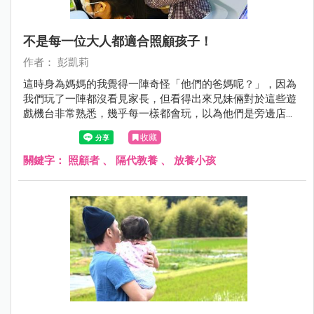
不是每一位大人都適合照顧孩子！
作者： 彭凱莉
這時身為媽媽的我覺得一陣奇怪「他們的爸媽呢？」，因為
我們玩了一陣都沒看見家長，但看得出來兄妹倆對於這些遊
戲機台非常熟悉，幾乎每一樣都會玩，以為他們是旁邊店家
的小孩，於是就跟弟弟說，如果你們想玩可以去請爸爸媽媽
收藏
來幫你投錢喔！沒想到這位小弟弟回我「阿姨妳可以給我錢
玩嗎？」我被這句話震驚了一下！但沒搞清楚狀況我還是拒
關鍵字：
照顧者
、
隔代教養
、
放養小孩
絕了他，請他先去找家長。