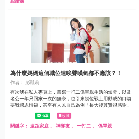
距婚姻
為什麼媽媽這個職位連唉聲嘆氣都不應該？！
作者： 彭凱莉
有次我在私人專頁上，書寫一打二僞單親生活的煩悶，以及
老公一年只回家一次的無奈，也引來幾位戰士用勸戒的口吻
要我感恩惜福，甚至有人以自己為例「長大後其實很感謝爸
爸出門賺錢給他們一家，讓他們無後顧之憂」，壓根沒想到
收藏
他媽才是那個能讓他爸出遠門都不擔心的關鍵！
關鍵字：
遠距家庭
、
神隊友
、
一打二
、
偽單親