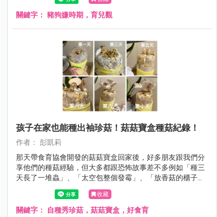
關鍵字：
豬狗嫌時期，育兒觀
孩子在家也能種出袖珍菇！菇菇寶盒種菇紀錄！
作者： 彭凱莉
那天帶食育協會開發的菇菇寶盒回家後，好多朋友跟我們分
享他們的種菇經驗，但大多都跟恐怖故事差不多例如「種三
天長了一堆蟲」、「太空包整個發霉」、「放香菇的櫃子臭
到不敢打開」⋯⋯ 但沒想到，我們家的秀珍菇才種一個禮拜
收藏
多一點，就長的跟手掌一樣大，過程中沒有蟲也沒有可怕的
發霉過程，好多人問我怎麼做到的？！
關鍵字：
自種秀珍菇，菇菇寶盒，好食育