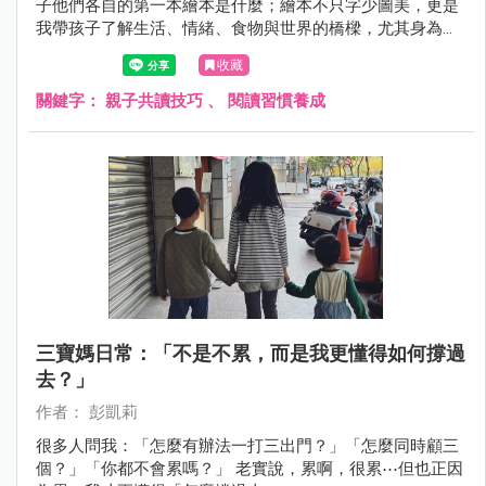
子他們各自的第一本繪本是什麼；繪本不只字少圖美，更是
我帶孩子了解生活、情緒、食物與世界的橋樑，尤其身為食
育講師，我也經常用繪本打開孩子的好奇心
收藏
關鍵字：
親子共讀技巧
、
閱讀習慣養成
三寶媽日常：「不是不累，而是我更懂得如何撐過
去？」
作者： 彭凱莉
很多人問我：「怎麼有辦法一打三出門？」「怎麼同時顧三
個？」「你都不會累嗎？」 老實說，累啊，很累⋯但也正因