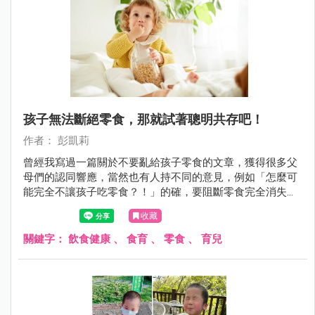
孩子無法斷絕零食，那就試著聰明共存吧！
作者： 彭凱莉
曾經我寫過一篇關於不要亂給孩子零食的文章，獲得很多父
母們的認同響應，當然也有人持不同的意見，例如「怎麼可
能完全不讓孩子吃零食？！」的確，要阻斷零食完全消失在
孩子的世界真的很難，但我們可以試著聰明共存，做到把
收藏
關、減少、選擇、尊重父母教養的工作。
關鍵字：
飲食健康
、
食育
、
零食
、
育兒