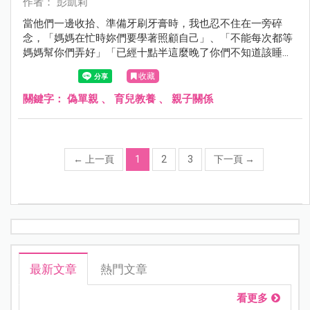
作者： 彭凱莉
當他們一邊收拾、準備牙刷牙膏時，我也忍不住在一旁碎
念，「媽媽在忙時妳們要學著照顧自己」、「不能每次都等
媽媽幫你們弄好」「已經十點半這麼晚了你們不知道該睡覺
嗎？」這時小公主回我一句「十點半怎麼看？」⋯⋯
收藏
關鍵字：
偽單親
、
育兒教養
、
親子關係
←
上一頁
1
2
3
下一頁
→
最新文章
熱門文章
看更多