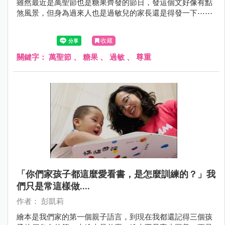
雖然最近是萬聖節也是糖果齊發的節日，發這個文好像有點
煞風景，但身為過來人也是過敏兒的家長還是得發一下⋯⋯
收藏
關鍵字：
萬聖節
、
糖果
、
過敏
、
尊重
「你們家孩子都這麼愛看書，是怎麼訓練的？」我
們只是常這樣做....
作者： 彭凱莉
繪本是我們家的第一個親子語言，到現在我都還記得三個孩