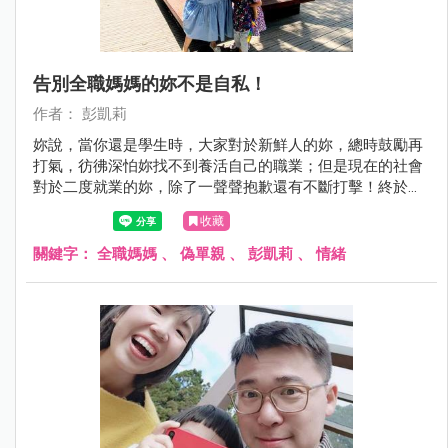
告別全職媽媽的妳不是自私！
作者： 彭凱莉
妳說，當你還是學生時，大家對於新鮮人的妳，總時鼓勵再
打氣，彷彿深怕妳找不到養活自己的職業；但是現在的社會
對於二度就業的妳，除了一聲聲抱歉還有不斷打擊！終於，
找了一份喜歡且有目標的工作，卻還得顧慮家人的想法、生
收藏
活和感受。妳問我，如果堅持出門工作，是不是太自私？
關鍵字：
全職媽媽
、
偽單親
、
彭凱莉
、
情緒