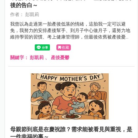
後的告白～
作者： 彭凱莉
我曾以為走過第一胎產後低落的情緒，這胎我一定可以避
免，我努力的安排產後幫手、到月子中心做月子，還努力地
維持學習的習慣、考上健康管理師，但最後依舊被產後憂鬱
神不知鬼不覺的侵入了！
收藏
關鍵字：
彭凱莉
、
產後憂鬱
母親節到底是在慶祝誰？需求能被看見與重視，是
一件幸福的事～