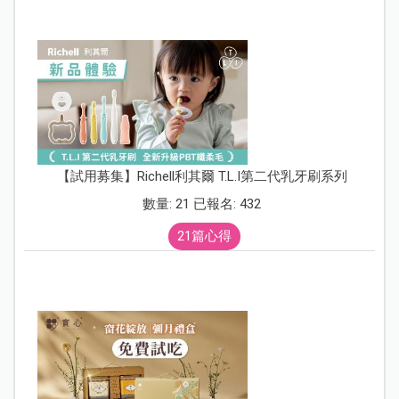
【試用募集】Richell利其爾 T.L.I第二代乳牙刷系列
數量: 21 已報名: 432
21篇心得