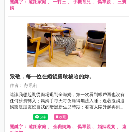
關鍵字：
遠距家庭
、
一打三
、
手機育兒
、
偽單親
、
三寶
媽
致敬，每一位在婚後勇敢梭哈的妳。
作者： 彭凱莉
這讓我想起剛從職場退到全職媽，第一次看到帳戶再也沒有
任何薪資轉入；媽媽手每天每夜痛得無法入睡；過著沒消遣
娛樂沒朋友沒自我的暗黑新生兒時期；看著太陽升起再到日
落卻原地踏步的日子，除了孩子我什麼都沒有⋯那時我才發
收藏
現，原來當媽媽不是失去自由那麼簡單，根本就是傾出所有
生理與心理，把自己的人生全梭哈了！
關鍵字：
遠距家庭
、
全職媽媽
、
偽單親
、
婚姻現實
、
遠