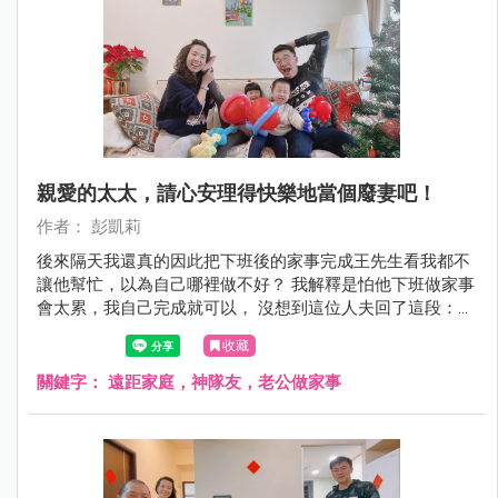
親愛的太太，請心安理得快樂地當個廢妻吧！
作者： 彭凱莉
後來隔天我還真的因此把下班後的家事完成王先生看我都不
讓他幫忙，以為自己哪裡做不好？ 我解釋是怕他下班做家事
會太累，我自己完成就可以， 沒想到這位人夫回了這段：
「我自己一個人住的時候，一樣要下班煮飯、洗碗、洗衣、
收藏
打掃家裡，並不會因為回來台灣有老婆在，就覺得這些應該
全部讓妳做！」 就是這段！讓我打從心裡覺得王先生好帥！
關鍵字：
遠距家庭，神隊友，老公做家事
真心覺得不管男女都應該記得！