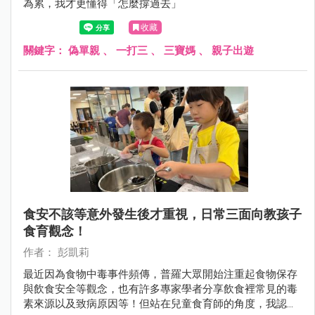
為累，我才更懂得「怎麼撐過去」
收藏
關鍵字：
偽單親
、
一打三
、
三寶媽
、
親子出遊
食安不該等意外發生後才重視，日常三面向教孩子
食育觀念！
作者： 彭凱莉
最近因為食物中毒事件頻傳，普羅大眾開始注重起食物保存
與飲食安全等觀念，也有許多專家學者分享飲食裡常見的毒
素來源以及致病原因等！但站在兒童食育師的角度，我認為