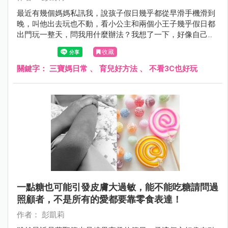
最近有幾個媽媽私訊我，說孩子假日幾乎都從早滑手機滑到
晚，叫他出去玩也不動，看小公主和兩個小王子幾乎假日都
出門玩一整天，問我用什麼辦法？我想了一下，好像自己也
沒有什麼厲害的管理方法，唯一比較常做的就是不斷陪他們
收藏
發現好玩的事～
關鍵字：
三寶媽日常
、
育兒好方法
、
不看3C也好玩
一點糖也可能引發皮膚大過敏，能不能吃糖請問過
照顧者，不是所有的愛都要靠零食表達！
作者： 彭凱莉