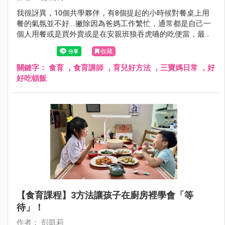
我很訝異，10個共學夥伴，有8個提起的小時候對餐桌上用
餐的氣氛並不好....撇除因為爸媽工作繁忙，通常都是自己一
個人用餐或是買外賣或是在安親班狼吞虎嚥的吃便當，最多
人說的是「爸嗎很喜歡在吃飯時檢討考試和表現狀況⋯⋯」
收藏
關鍵字：
食育 ，食育講師 ，育兒好方法 ，三寶媽日常 ，好
好吃頓飯
【食育課程】3方法讓孩子在廚房裡學會「等
待」！
作者： 彭凱莉