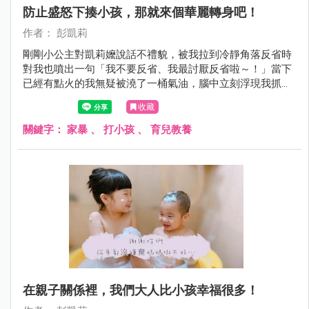
防止盛怒下揍小孩，那就來個華麗轉身吧！
作者： 彭凱莉
剛剛小公主對凱莉嬤說話不禮貌，被我拉到冷靜角落反省時
對我也噴出一句「我不要反省、我最討厭反省啦～！」當下
已經有點火的我無疑被澆了一桶氣油，腦中立刻浮現我抓起
她賞了兩巴掌的畫面，但⋯我忍下來了！我不發一語走到廚
收藏
房，然後喝了一杯水再走出來...
關鍵字：
家暴
、
打小孩
、
育兒教養
在親子關係裡，我們大人比小孩幸福很多！