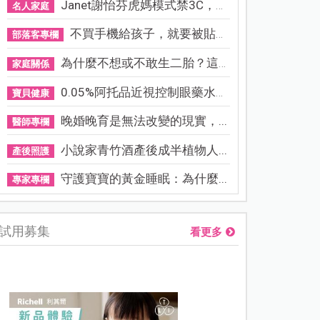
Janet謝怡芬虎媽模式禁3C，看...
名人家庭
不買手機給孩子，就要被貼「...
部落客專欄
為什麼不想或不敢生二胎？這8...
家庭關係
0.05%阿托品近視控制眼藥水納...
寶貝健康
晚婚晚育是無法改變的現實，...
醫師專欄
小說家青竹酒產後成半植物人...
產後照護
守護寶寶的黃金睡眠：為什麼...
專家專欄
試用募集
看更多