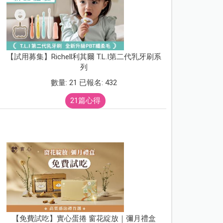
【試用募集】Richell利其爾 T.L.I第二代乳牙刷系
列
數量: 21 已報名: 432
21篇心得
【免費試吃】實心蛋捲 窗花綻放｜彌月禮盒