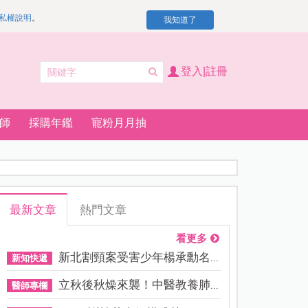
私權說明
。
我知道了
登入|註冊
師
採購年鑑
寵粉月月抽
最新文章
熱門文章
看更多
新北割頸案受害少年楊承勳名...
新知快遞
立秋後秋燥來襲！中醫教養肺...
醫師專欄