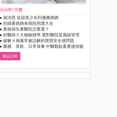
2026年7月號
● 謝沛恩 從甜美少女到優雅媽媽
● 剖婦產媽媽各階段照護大全
● 產檢與生產醫院怎麼選？
● 好醫師５大檢驗標準 選對醫院是風險管理
● 破解４個最常被誤解的寶寶安全感問題
● 藥膳、茶飲、日常保養 中醫觀點看產後掉髮
雜誌訂閱