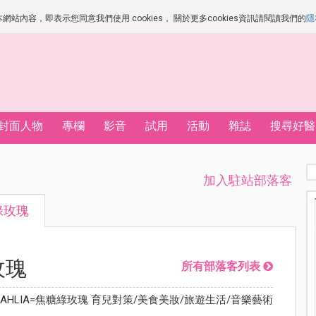
站內容，即表示您同意我們使用 cookies， 關於更多cookies資訊請閱讀我們的
隱
封面人物
專欄
影音
試用
活動
雜誌
搜尋好醫
加入駐站部落客
綠玫瑰
玫瑰
所有部落客列表
DAHLIA=焦糖綠玫瑰 育兒對策/美食美妝/旅遊生活/音樂藝術