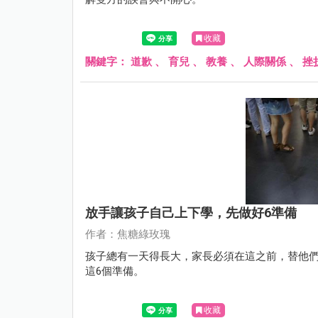
收藏
關鍵字：
道歉
、
育兒
、
教養
、
人際關係
、
挫
放手讓孩子自己上下學，先做好6準備
作者：焦糖綠玫瑰
孩子總有一天得長大，家長必須在這之前，替他
這6個準備。
收藏