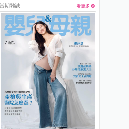
當期雜誌
看更多