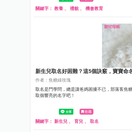
關鍵字：
教養
、
禮貌
、
機會教育
新生兒取名好困難？這5個訣竅，寶寶命
作者：焦糖綠玫瑰
取名是門學問，總是讓爸媽困擾不已，部落客焦糖
取個響亮的名字吧！
收藏
關鍵字：
新生兒
、
育兒
、
取名