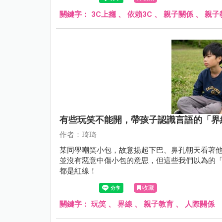
關鍵字：
3C上癮
、
依賴3C
、
親子關係
、
親子
有些玩笑不能開，帶孩子認識言語的「界
作者：琦琦
某同學嘲笑小包，故意揚起下巴、鼻孔朝天看著他說：「你在哪
並沒有惡意中傷小包的意思，但這些我們以為的
都是紅線！
收藏
關鍵字：
玩笑
、
界線
、
親子教育
、
人際關係