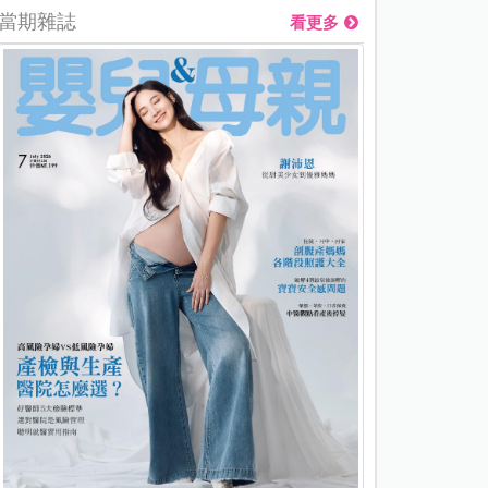
當期雜誌
看更多