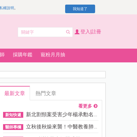
私權說明
。
我知道了
登入|註冊
師
採購年鑑
寵粉月月抽
最新文章
熱門文章
看更多
新北割頸案受害少年楊承勳名...
新知快遞
立秋後秋燥來襲！中醫教養肺...
醫師專欄