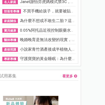
Janet謝怡芬虎媽模式禁3C，看...
名人家庭
不買手機給孩子，就要被貼「...
部落客專欄
為什麼不想或不敢生二胎？這8...
家庭關係
0.05%阿托品近視控制眼藥水納...
寶貝健康
晚婚晚育是無法改變的現實，...
醫師專欄
小說家青竹酒產後成半植物人...
產後照護
守護寶寶的黃金睡眠：為什麼...
專家專欄
試用募集
看更多