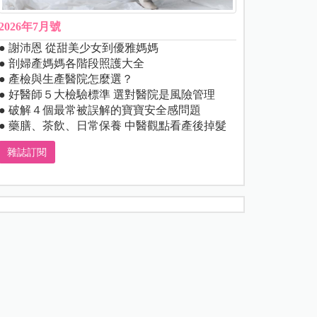
2026年7月號
● 謝沛恩 從甜美少女到優雅媽媽
● 剖婦產媽媽各階段照護大全
● 產檢與生產醫院怎麼選？
● 好醫師５大檢驗標準 選對醫院是風險管理
● 破解４個最常被誤解的寶寶安全感問題
● 藥膳、茶飲、日常保養 中醫觀點看產後掉髮
雜誌訂閱