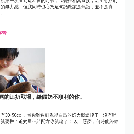
白說第一次看到這本書的時候，我覺得相當直接，甚至有點刺
姻的無力感，但我同時也心想這句話應該是氣話，並不是真
」。
經營
媽的追奶戰場，給餵奶不順利的你。
30-50cc ，當你難過到覺得自己的奶大概壞掉了，沒有哺
量⋯給配方你就輸了！ 以上惡夢，何時能終結