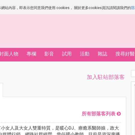
站內容，即表示您同意我們使用 cookies， 關於更多cookies資訊請閱讀我們的
隱
封面人物
專欄
影音
試用
活動
雜誌
搜尋好醫
加入駐站部落客
所有部落客列表
，具有小女人及大女人雙重特質，是暖心DJ、療癒系醫師娘，政大
自媒體行銷、網路社群經營，曾任國小教師，目前是資深廣播