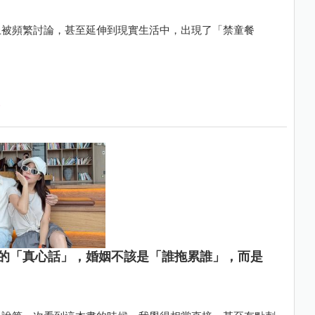
上被頻繁討論，甚至延伸到現實生活中，出現了「禁童餐
的「真心話」，婚姻不該是「誰拖累誰」，而是