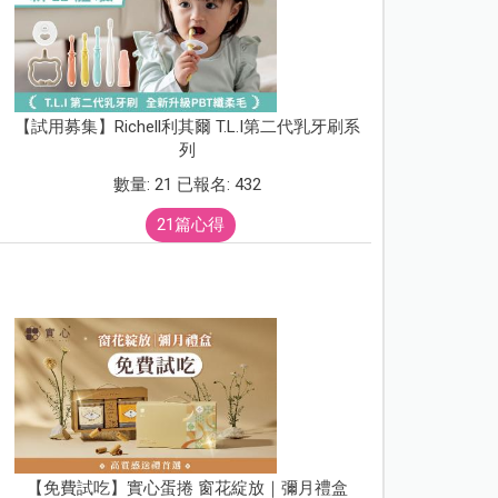
【試用募集】Richell利其爾 T.L.I第二代乳牙刷系
列
數量: 21 已報名: 432
21篇心得
【免費試吃】實心蛋捲 窗花綻放｜彌月禮盒