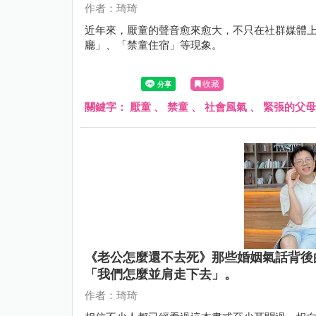
作者：琦琦
近年來，厭童的聲音愈來愈大，不只在社群媒體
廳」、「禁童住宿」等現象。
收藏
關鍵字：
厭童
、
禁童
、
社會風氣
、
緊張的父母
《老公怎麼還不去死》那些婚姻氣話背後
「我們怎麼並肩走下去」。
作者：琦琦