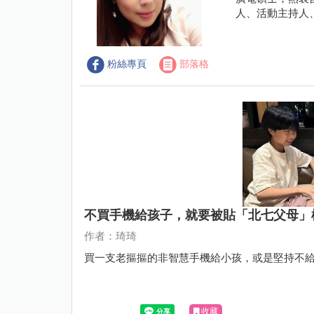
人、活動主持人
粉絲專頁
部落格
不買手機給孩子，就要被貼「北七父母」
作者：琦琦
買一支老摳摳的非智慧手機給小孩，或是堅持不
收藏