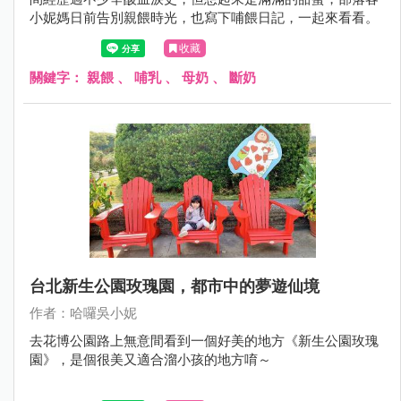
小妮媽日前告別親餵時光，也寫下哺餵日記，一起來看看。
收藏
關鍵字：
親餵
、
哺乳
、
母奶
、
斷奶
台北新生公園玫瑰園，都市中的夢遊仙境
作者：哈囉吳小妮
去花博公園路上無意間看到一個好美的地方《新生公園玫瑰
園》，是個很美又適合溜小孩的地方唷～