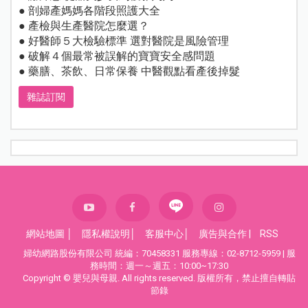
● 剖婦產媽媽各階段照護大全
● 產檢與生產醫院怎麼選？
● 好醫師５大檢驗標準 選對醫院是風險管理
● 破解４個最常被誤解的寶寶安全感問題
● 藥膳、茶飲、日常保養 中醫觀點看產後掉髮
雜誌訂閱
網站地圖
│
隱私權說明
│
客服中心
│
廣告與合作
|
RSS
婦幼網路股份有限公司 統編：70458331 服務專線：02-8712-5959 | 服
務時間：週一～週五：10:00~17:30
Copyright © 嬰兒與母親. All rights reserved. 版權所有，禁止擅自轉貼
節錄