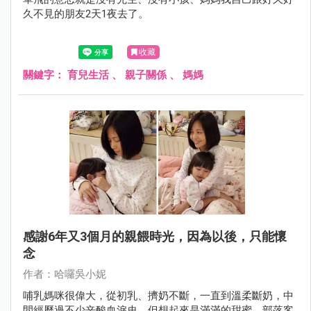
久不見的朋友2天1夜去了。
收藏
關鍵字：
育兒生活
、
親子關係
、
媽媽
感謝6年又3個月的親餵時光，因為以後，只能懷
念
作者：哈囉吳小妮
哺乳媽咪很偉大，從初乳、擠奶不斷，一直到溫柔斷奶，中
間經歷過不少辛酸血淚史，但想起來是滿滿的甜蜜，部落客