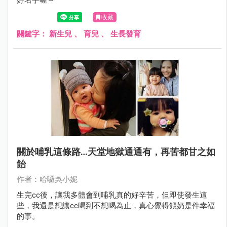
收藏
關鍵字：
新生兒
、
育兒
、
生長發育
關於哺乳這條路…天堂地獄通通有，再苦都甘之如
飴
作者：哈囉吳小妮
生完cc後，讓我多體會到哺乳真的好辛苦，但即使發生這
些，我還是想讓cc喝到不想喝為止，真心覺得餵奶是件幸福
的事。