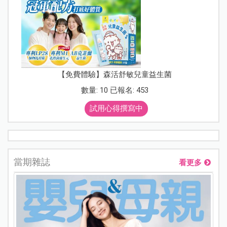
【免費體驗】森活舒敏兒童益生菌
數量: 10 已報名: 453
試用心得撰寫中
當期雜誌
看更多