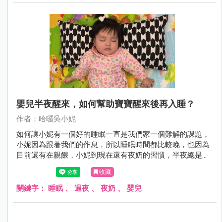
嬰兒半夜醒來，如何幫助寶寶醒來後再入睡？
作者：哈囉吳小妮
如何讓小妮有一個好的睡眠一直是我們家一個難解的課題，
小妮因為跟著我們的作息，所以睡眠時間都比較晚，也因為
目前還有在親餵，小妮到現在還有夜奶的習慣，半夜總是要
醒來3～5次，讓小妮媽每天都沒辦法好好的休息…..這裡有看
收藏
到幾個方法可以分享給大家，如果寶寶半夜醒來要怎麼讓他
在入睡呢？
關鍵字：
睡眠
、
過夜
、
夜奶
、
嬰兒