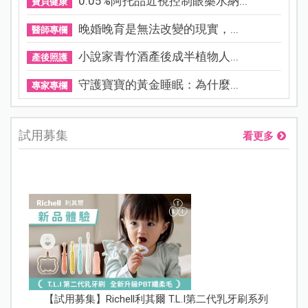
0.05%阿托品近視控制眼藥水納...
寶貝健康
晚婚晚育是無法改變的現實，...
醫師專欄
小說家青竹酒產後成半植物人...
產後照護
守護寶寶的黃金睡眠：為什麼...
專家專欄
試用募集
看更多
【試用募集】Richell利其爾 T.L.I第二代乳牙刷系列