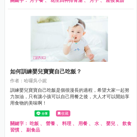
關鍵字：
月子餐
、
花生四神排骨湯
、
月子
、
產後食譜
如何訓練嬰兒寶寶自己吃飯？
作者：哈囉吳小妮
訓練嬰兒寶寶自己吃飯是個很漫長的過程，希望大家一起努
力加油，只有讓小孩可以自己用餐之後，大人才可以開始享
用食物的美味啊！
收藏
關鍵字：
吃飯
、
營養
、
料理
、
用餐
、
水
、
嬰兒
、
飲食
習慣
、
副食品