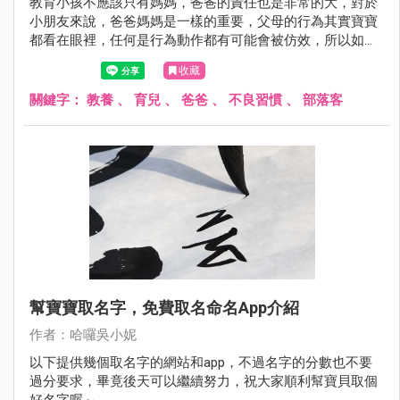
教育小孩不應該只有媽媽，爸爸的責任也是非常的大，對於
小朋友來說，爸爸媽媽是一樣的重要，父母的行為其實寶寶
都看在眼裡，任何是行為動作都有可能會被仿效，所以如果
爸爸有一些不好的習慣，一定要記得改進，或是不可以在孩
收藏
子面前有不好的舉動，還好小妮爸應該沒有太多不良的習慣
吧….有一點心虛，呵呵。
關鍵字：
教養
、
育兒
、
爸爸
、
不良習慣
、
部落客
幫寶寶取名字，免費取名命名app介紹
作者：哈囉吳小妮
以下提供幾個取名字的網站和app，不過名字的分數也不要
過分要求，畢竟後天可以繼續努力，祝大家順利幫寶貝取個
好名字喔～