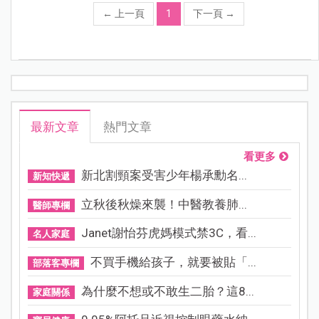
←
上一頁
1
下一頁
→
最新文章
熱門文章
看更多
新北割頸案受害少年楊承勳名...
新知快遞
立秋後秋燥來襲！中醫教養肺...
醫師專欄
Janet謝怡芬虎媽模式禁3C，看...
名人家庭
不買手機給孩子，就要被貼「...
部落客專欄
為什麼不想或不敢生二胎？這8...
家庭關係