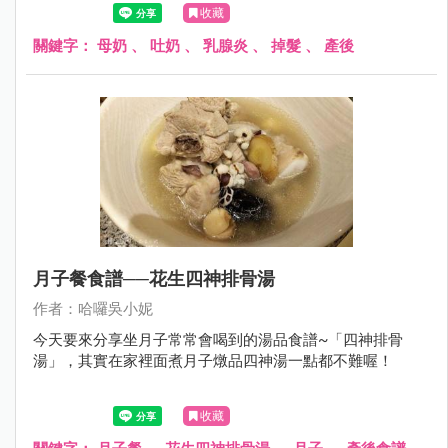
收藏
關鍵字：
母奶
、
吐奶
、
乳腺炎
、
掉髮
、
產後
月子餐食譜──花生四神排骨湯
作者：哈囉吳小妮
今天要來分享坐月子常常會喝到的湯品食譜~「四神排骨
湯」，其實在家裡面煮月子燉品四神湯一點都不難喔！
收藏