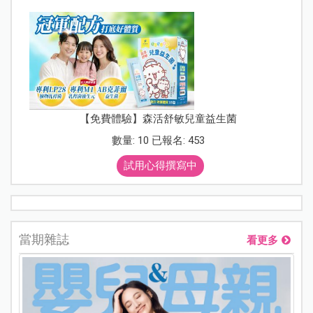
【免費體驗】森活舒敏兒童益生菌
數量: 10 已報名: 453
試用心得撰寫中
當期雜誌
看更多