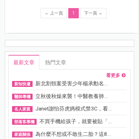
←
上一頁
1
下一頁
→
最新文章
熱門文章
看更多
新北割頸案受害少年楊承勳名...
新知快遞
立秋後秋燥來襲！中醫教養肺...
醫師專欄
Janet謝怡芬虎媽模式禁3C，看...
名人家庭
不買手機給孩子，就要被貼「...
部落客專欄
為什麼不想或不敢生二胎？這8...
家庭關係