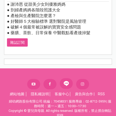
● 謝沛恩 從甜美少女到優雅媽媽
● 剖婦產媽媽各階段照護大全
● 產檢與生產醫院怎麼選？
● 好醫師５大檢驗標準 選對醫院是風險管理
● 破解４個最常被誤解的寶寶安全感問題
● 藥膳、茶飲、日常保養 中醫觀點看產後掉髮
雜誌訂閱
網站地圖
│
隱私權說明
│
客服中心
│
廣告與合作
|
RSS
婦幼網路股份有限公司 統編：70458331 服務專線：02-8712-5959 | 服
務時間：週一～週五：10:00~17:30
Copyright © 嬰兒與母親. All rights reserved. 版權所有，禁止擅自轉貼
節錄