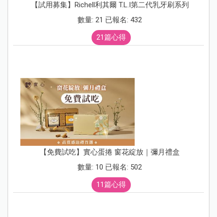
【試用募集】Richell利其爾 T.L.I第二代乳牙刷系列
數量: 21 已報名: 432
21篇心得
【免費試吃】實心蛋捲 窗花綻放｜彌月禮盒
數量: 10 已報名: 502
11篇心得