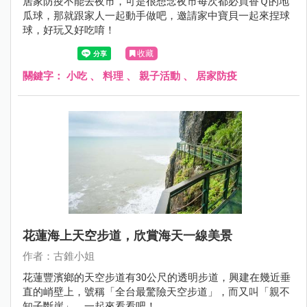
居家防疫不能去夜市，可是很想念夜市每次都必買香Ｑ的地
瓜球，那就跟家人一起動手做吧，邀請家中寶貝一起來捏球
球，好玩又好吃唷！
收藏
關鍵字：
小吃
、
料理
、
親子活動
、
居家防疫
花蓮海上天空步道，欣賞海天一線美景
作者：古錐小姐
花蓮豐濱鄉的天空步道有30公尺的透明步道，興建在幾近垂
直的峭壁上，號稱「全台最驚險天空步道」，而又叫「親不
知子斷崖」，一起來看看吧！