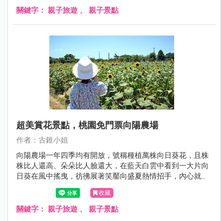
關鍵字：
親子旅遊
、
親子景點
超美賞花景點，桃園免門票向陽農場
作者：古錐小姐
向陽農場一年四季均有開放，號稱種植萬株向日葵花，且株
株比人還高、朵朵比人臉還大，在藍天白雲中看到一大片向
日葵在風中搖曳，彷彿展著笑靨向盛夏熱情招手，內心就莫
名跟著朝氣滿滿了啊！
收藏
關鍵字：
親子旅遊
、
親子景點