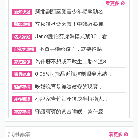
看更多
新北割頸案受害少年楊承勳名...
新知快遞
立秋後秋燥來襲！中醫教養肺...
醫師專欄
Janet謝怡芬虎媽模式禁3C，看...
名人家庭
不買手機給孩子，就要被貼「...
部落客專欄
為什麼不想或不敢生二胎？這8...
家庭關係
0.05%阿托品近視控制眼藥水納...
寶貝健康
晚婚晚育是無法改變的現實，...
醫師專欄
小說家青竹酒產後成半植物人...
產後照護
守護寶寶的黃金睡眠：為什麼...
專家專欄
試用募集
看更多