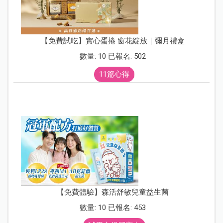
【免費試吃】實心蛋捲 窗花綻放｜彌月禮盒
數量: 10 已報名: 502
11篇心得
【免費體驗】森活舒敏兒童益生菌
數量: 10 已報名: 453