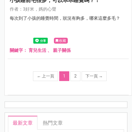
小孩睡前毛很多，可以乖乖睡覺嗎？！
作者：3好米，媽的心聲
每次到了小孩的睡覺時間，狀況有夠多，哪來這麼多毛？
收藏
關鍵字：
育兒生活
、
親子關係
←
上一頁
1
2
下一頁
→
最新文章
熱門文章