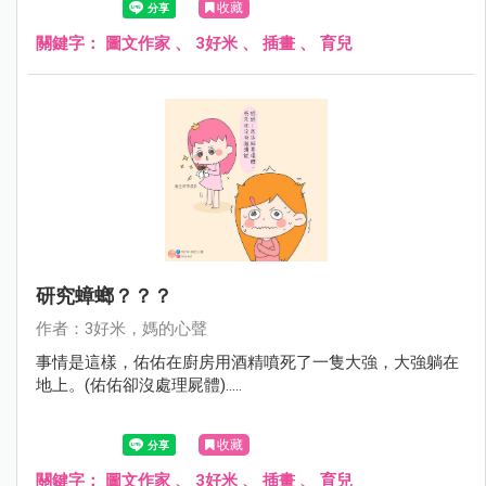
收藏
關鍵字：
圖文作家
、
3好米
、
插畫
、
育兒
研究蟑螂？？？
作者：3好米，媽的心聲
事情是這樣，佑佑在廚房用酒精噴死了一隻大強，大強躺在
地上。(佑佑卻沒處理屍體).....
收藏
關鍵字：
圖文作家
、
3好米
、
插畫
、
育兒