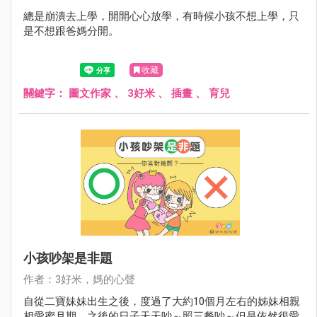
總是崩潰去上學，開開心心放學，有時候小孩不想上學，只
是不想跟爸媽分開。
收藏
關鍵字：
圖文作家
、
3好米
、
插畫
、
育兒
小孩吵架是非題
作者：3好米，媽的心聲
自從二寶妹妹出生之後，度過了大約10個月左右的姊妹相親
相愛蜜月期，之後的日子天天吵～照三餐吵～但是依然很愛