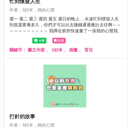
忙到懷疑人生
作者：3好米，媽的心聲
週一 週二 週三 週四 週五 週日的晚上……永遠忙到懷疑人生
到底還要養多久，你們才可以出去賺錢通通搬出去住啊～～
～～～～～～～～～ 我蹲在廁所快速畫了一張我的心聲我的
心情，不想出來面對夫小們...... 不要再敲我廁所門了好嗎？？
收藏
關鍵字：
圖文作家
、
3好米
、
插畫
、
育兒
打針的故事
作者：3好米，媽的心聲