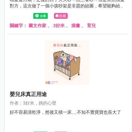
對方，這次做了一個小孩吵架是非題的組圖，希望能夠給為
此感到困擾的爸爸媽媽們一個參考，祝大家育兒順利啦！
收藏
關鍵字：
圖文作家
、
3好米
、
插畫
、
育兒
嬰兒床真正用途
作者：3好米，媽的心聲
好不容易清乾淨，然後又積一床......不知不覺寶寶也長大了