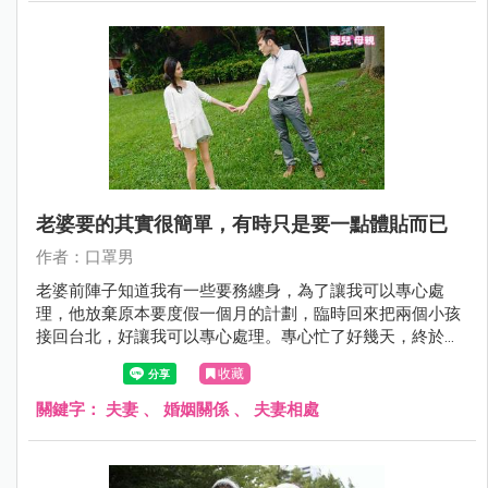
老婆要的其實很簡單，有時只是要一點體貼而已
作者：口罩男
老婆前陣子知道我有一些要務纏身，為了讓我可以專心處
理，他放棄原本要度假一個月的計劃，臨時回來把兩個小孩
接回台北，好讓我可以專心處理。專心忙了好幾天，終於把
部分的工作消化完，看了一下手機訊息，老婆擔心的問我有
收藏
沒有吃飯、工作來得及嗎？一直很內疚道歉說，都是他不在
家讓我顧小孩才會導致工作做不完，邊道歉邊跟我說：「老
關鍵字：
夫妻
、
婚姻關係
、
夫妻相處
公，你辛苦了。」