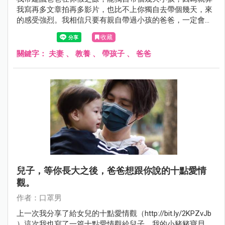
我寫再多文章拍再多影片，也比不上你獨自去帶個幾天，來
的感受強烈。我相信只要有親自帶過小孩的爸爸，一定會認
同我說的：「帶小孩，真的沒有想像中這麼簡單。」
收藏
關鍵字：
夫妻
、
教養
、
帶孩子
、
爸爸
兒子，等你長大之後，爸爸想跟你說的十點愛情
觀。
作者：口罩男
上一次我分享了給女兒的十點愛情觀（http://bit.ly/2KPZvJb
）這次我也寫了一篇十點愛情觀給兒子，我的小豬豬寶貝。