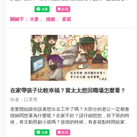
起來，所以他們都會找時間安排爸爸日，給太太一點獨處喘
收藏
息時間，讓家庭生活更好。
關鍵字：
夫妻
、
婚姻
、
家庭
在家帶孩子比較幸福？當太太想回職場怎麼看？
作者：口罩男
老婆開始跟你說著想出去工作了嗎？大部分的老公一定都會
很納悶想著為什麼呢？在家不好？請仔細想想，你下班的時
候，有主動照顧小孩嗎？放假的時候，有多留點時間給家人
嗎？
收藏