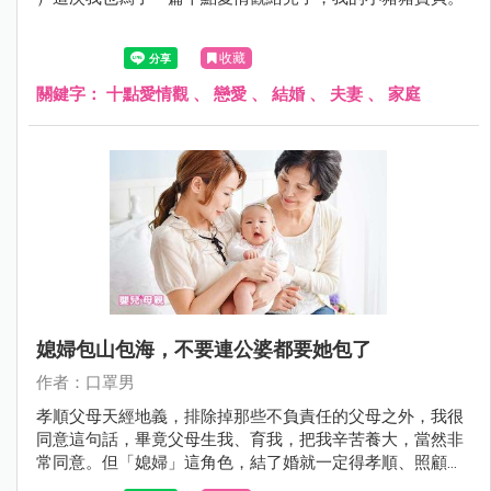
收藏
關鍵字：
十點愛情觀
、
戀愛
、
結婚
、
夫妻
、
家庭
媳婦包山包海，不要連公婆都要她包了
作者：口罩男
孝順父母天經地義，排除掉那些不負責任的父母之外，我很
同意這句話，畢竟父母生我、育我，把我辛苦養大，當然非
常同意。但「媳婦」這角色，結了婚就一定得孝順、照顧、
配合、給公婆好臉色嗎？其實不一定，以上那些只是附帶、