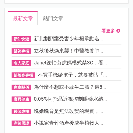
最新文章
熱門文章
看更多
新北割頸案受害少年楊承勳名...
新知快遞
立秋後秋燥來襲！中醫教養肺...
醫師專欄
Janet謝怡芬虎媽模式禁3C，看...
名人家庭
不買手機給孩子，就要被貼「...
部落客專欄
為什麼不想或不敢生二胎？這8...
家庭關係
0.05%阿托品近視控制眼藥水納...
寶貝健康
晚婚晚育是無法改變的現實，...
醫師專欄
小說家青竹酒產後成半植物人...
產後照護