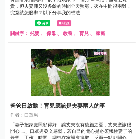
貴，但夫妻倆又沒多餘的時間全天照顧，夾在中間很兩難，
究竟該怎麼辦？以下分享我的想法
收藏
關鍵字：
托嬰
、
保母
、
教養
、
育兒
、
家庭
爸爸日啟動！育兒應該是夫妻兩人的事
作者：口罩男
「妻子把家庭照顧得好，讓丈夫沒有後顧之憂，丈夫應該很
開心......」口罩男發文感慨，若自己的開心是必須犧牲妻子的
夢想、工作、時間，綑綁在家裡來換取，反而一點都開心不