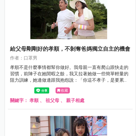
給父母剛剛好的孝順，不剝奪爸媽獨立自主的機會
作者：口罩男
孝順不是什麼事情都幫你做好。我母親一直有爬山跟快走的
習慣，前陣子在她閒暇之餘，我又拉著她做一些簡單輕量的
阻力訓練，她邊做邊跟我抱怨說：「你這不孝子，是要累死
我嗎？」我笑著對她說：「這是為你好，剩最後一下，做完
收藏
我們就休息。」
關鍵字：
孝順
、
祖父母
、
親子相處