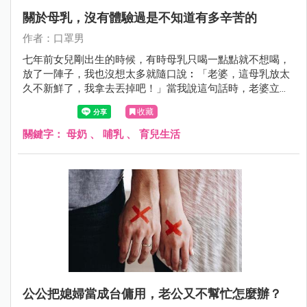
關於母乳，沒有體驗過是不知道有多辛苦的
作者：口罩男
七年前女兒剛出生的時候，有時母乳只喝一點點就不想喝，
放了一陣子，我也沒想太多就隨口說︰「老婆，這母乳放太
久不新鮮了，我拿去丟掉吧！」當我說這句話時，老婆立刻
崩潰大哭。
收藏
關鍵字：
母奶
、
哺乳
、
育兒生活
公公把媳婦當成台傭用，老公又不幫忙怎麼辦？