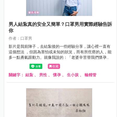
男人結紮真的安全又簡單？口罩男用實際經驗告訴
你
作者：口罩男
影片是我前陣子，去結紮後的一些經驗分享，讓心裡一直有
這個想法 ，但因為害怕或未知的狀況，而有所疙瘩的人，能
多一點勇氣跟動力。就像我說的：「老婆辛苦替我們懷孕生
子， 我們為她去結紮 ，彼此為了對方而各挨一刀或一痛，
收藏
其實想想，真的挺浪漫的。」
關鍵字：
結紮
、
男性
、
懷孕
、
生小孩
、
輸精管