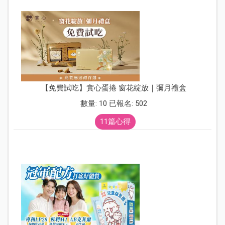
【免費試吃】實心蛋捲 窗花綻放｜彌月禮盒
數量: 10 已報名: 502
11篇心得