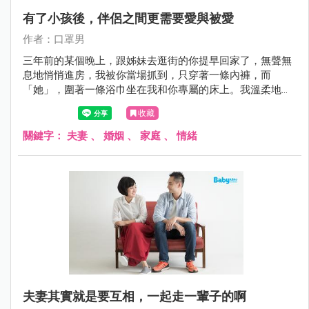
有了小孩後，伴侶之間更需要愛與被愛
作者：口罩男
三年前的某個晚上，跟姊妹去逛街的你提早回家了，無聲無
息地悄悄進房，我被你當場抓到，只穿著一條內褲，而
「她」，圍著一條浴巾坐在我和你專屬的床上。我溫柔地梳
著「她」的頭髮，調皮搗蛋的「她」，三不五時就轉身撫摸
收藏
著我的臉龐，還不時親吻著我，我們兩人有說有笑的，就像
熱戀中的小情侶一樣。
關鍵字：
夫妻
、
婚姻
、
家庭
、
情緒
夫妻其實就是要互相，一起走一輩子的啊