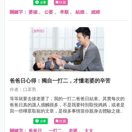
收藏
順便，並不是必要。
關鍵字：
婆媳
、
公婆
、
孝順
、
結婚
、
媳婦
爸爸日心得：獨自一打二，才懂老婆的辛苦
作者：口罩男
等等就要去接老婆了，我的一打二爸爸日結束。其實每次的
爸爸日真的讓人感觸很多，不是我要特別取悅媽媽，或者是
寫一些嘩眾取寵的文章，是很多事情當你親身去體驗之後，
你就會發現，真的沒有想像中那麼簡單，尤其是在照顧小孩
收藏
這一塊上。
關鍵字：
爸爸日
、
一打二
、
老婆
、
太太