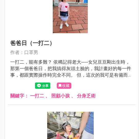
爸爸日（一打二）
作者：口罩男
一打二，能有多難？ 依稀記得老大──女兒亘亘剛出生時，
那第一個爸爸日，把我搞得灰頭土臉的，我計畫好的每一件
事，都跟實際操作時完全不同。 但，這次的我可是有備而
來。雖然這回是老二──兒子丞丞出生後的第一個爸爸日，我
收藏
得以一擋二，可是已經有育兒經驗兩年多的我，絕對不會再
手忙腳亂了。
關鍵字：
一打二
、
照顧小孩
、
分身乏術