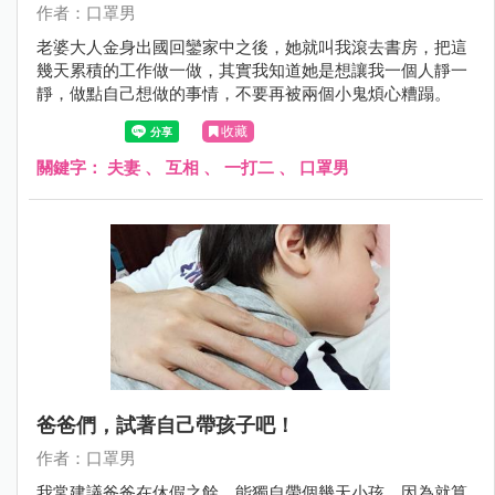
作者：口罩男
老婆大人金身出國回鑾家中之後，她就叫我滾去書房，把這
幾天累積的工作做一做，其實我知道她是想讓我一個人靜一
靜，做點自己想做的事情，不要再被兩個小鬼煩心糟蹋。
收藏
關鍵字：
夫妻
、
互相
、
一打二
、
口罩男
爸爸們，試著自己帶孩子吧！
作者：口罩男
我常建議爸爸在休假之餘，能獨自帶個幾天小孩，因為就算