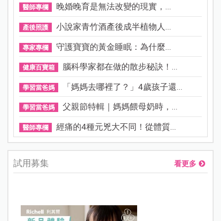
晚婚晚育是無法改變的現實，...
醫師專欄
小說家青竹酒產後成半植物人...
產後照護
守護寶寶的黃金睡眠：為什麼...
專家專欄
腦科學家都在做的散步秘訣！...
健康百寶箱
「媽媽去哪裡了？」4歲孩子還...
學習當爸媽
父親節特輯｜媽媽餵母奶時，...
學習當爸媽
經痛的4種元兇大不同！從體質...
醫師專欄
試用募集
看更多