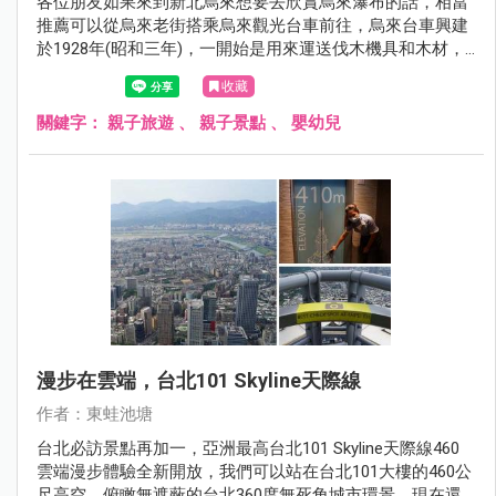
各位朋友如果來到新北烏來想要去欣賞烏來瀑布的話，相當
推薦可以從烏來老街搭乘烏來觀光台車前往，烏來台車興建
於1928年(昭和三年)，一開始是用來運送伐木機具和木材，
1951年出現手推式載客台車，1964年擴建為雙軌，1974年將
收藏
台車動力機械化，「烏來觀光台車」正式誕生，我們可以從
烏來老街搭配烏來觀光台車前往烏來瀑布，單程票價是50
關鍵字：
親子旅遊
、
親子景點
、
嬰幼兒
元，車程大約十分鐘就到達台車瀑布站唷！
漫步在雲端，台北101 Skyline天際線
作者：東蛙池塘
台北必訪景點再加一，亞洲最高台北101 Skyline天際線460
雲端漫步體驗全新開放，我們可以站在台北101大樓的460公
尺高空，俯瞰無遮蔽的台北360度無死角城市環景，現在還