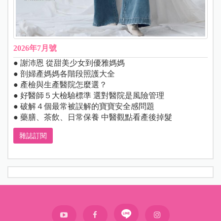
2026年7月號
● 謝沛恩 從甜美少女到優雅媽媽
● 剖婦產媽媽各階段照護大全
● 產檢與生產醫院怎麼選？
● 好醫師５大檢驗標準 選對醫院是風險管理
● 破解４個最常被誤解的寶寶安全感問題
● 藥膳、茶飲、日常保養 中醫觀點看產後掉髮
雜誌訂閱