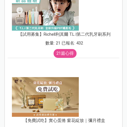
【試用募集】Richell利其爾 T.L.I第二代乳牙刷系列
數量: 21 已報名: 432
21篇心得
【免費試吃】實心蛋捲 窗花綻放｜彌月禮盒