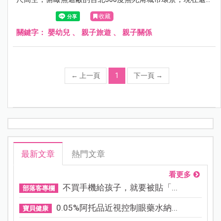
有推出台灣籍平日半價限定優惠雙人套票，包含快速通關門
收藏
票、專屬紀念照、101紀念品以及雲朵咖啡，光是專屬紀念
照就值回票價，這樣的經驗真的是太特別了，有興趣的朋友
關鍵字：
嬰幼兒
、
親子旅遊
、
親子關係
可以參考以下的心得介紹唷！
←
上一頁
1
下一頁
→
最新文章
熱門文章
看更多
不買手機給孩子，就要被貼「...
部落客專欄
0.05%阿托品近視控制眼藥水納...
寶貝健康