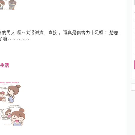
的男人 喔～太過誠實、直接， 還真是傷害力十足呀！ 想怒
胖了嘛～～～～～
生活