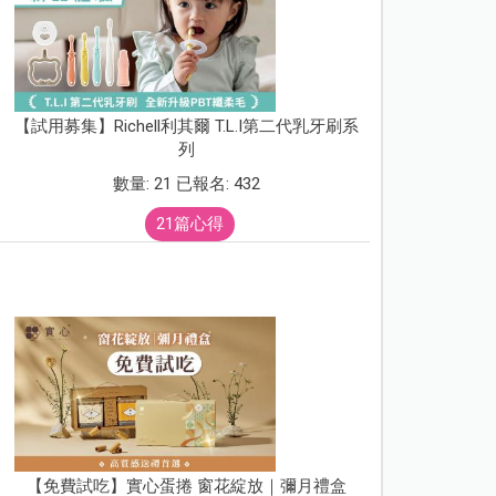
【試用募集】Richell利其爾 T.L.I第二代乳牙刷系
列
數量: 21 已報名: 432
21篇心得
【免費試吃】實心蛋捲 窗花綻放｜彌月禮盒