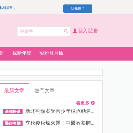
私權說明
。
我知道了
登入|註冊
師
採購年鑑
寵粉月月抽
最新文章
熱門文章
看更多
新北割頸案受害少年楊承勳名...
新知快遞
立秋後秋燥來襲！中醫教養肺...
醫師專欄