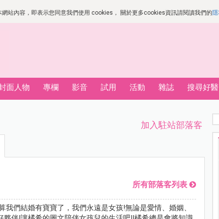
站內容，即表示您同意我們使用 cookies， 關於更多cookies資訊請閱讀我們的
隱
封面人物
專欄
影音
試用
活動
雜誌
搜尋好醫
加入駐站部落客
所有部落客列表
就算我們結婚有寶寶了，我們永遠是女孩!無論是愛情、婚姻、
好夥伴!讓橘希的圖文陪伴女孩兒的生活吧!!橘希總是會將知識