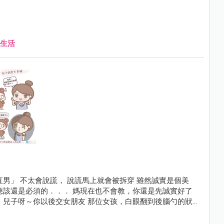
生活
男」 不太會說謊， 說謊馬上就會被拆穿 雖然誠實是個美
應該還是必須的．．． 媽現在也不會教，你還是先誠實好了
 兒子呀～你以後交女朋友 那位女孩，白眼翻到後腦勺的狀況