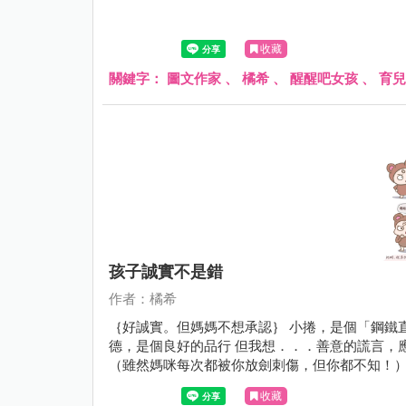
收藏
關鍵字：
圖文作家
、
橘希
、
醒醒吧女孩
、
育兒
孩子誠實不是錯
作者：橘希
｛好誠實。但媽媽不想承認｝ 小捲，是個「鋼鐵直
德，是個良好的品行 但我想．．．善意的謊言，
（雖然媽咪每次都被你放劍刺傷，但你都不知！）
應該不會比媽少 她的眼睛可能會抽筋???
收藏