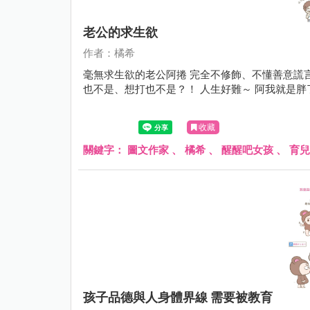
老公的求生欲
作者：橘希
毫無求生欲的老公阿捲 完全不修飾、不懂善意謊言
也不是、想打也不是？！ 人生好難～ 阿我就是
收藏
關鍵字：
圖文作家
、
橘希
、
醒醒吧女孩
、
育兒
孩子品德與人身體界線 需要被教育