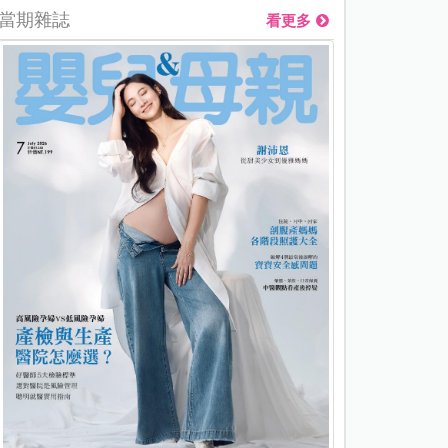
當期雜誌
看更多