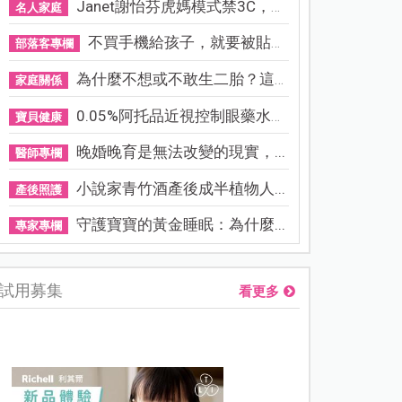
Janet謝怡芬虎媽模式禁3C，看...
名人家庭
不買手機給孩子，就要被貼「...
部落客專欄
為什麼不想或不敢生二胎？這8...
家庭關係
0.05%阿托品近視控制眼藥水納...
寶貝健康
晚婚晚育是無法改變的現實，...
醫師專欄
小說家青竹酒產後成半植物人...
產後照護
守護寶寶的黃金睡眠：為什麼...
專家專欄
試用募集
看更多