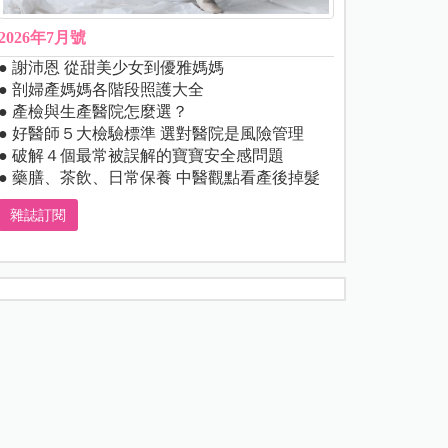
2026年7月號
● 謝沛恩 從甜美少女到優雅媽媽
● 剖婦產媽媽各階段照護大全
● 產檢與生產醫院怎麼選？
● 好醫師５大檢驗標準 選對醫院是風險管理
● 破解４個最常被誤解的寶寶安全感問題
● 藥膳、茶飲、日常保養 中醫觀點看產後掉髮
雜誌訂閱